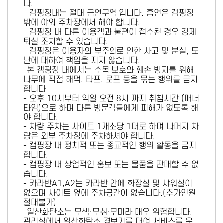
다.
- 캠핑장내는 절대 금연구역 입니다. 흡연은 캠핑장
밖에 야외 주차장에서 해야 합니다.
- 캠핑장 내 다른 이용객과 불편이 접수된 경우 강제
퇴실 조치할 수 있습니다.
- 캠핑장은 이용자의 부주의로 인한 사고 및 분실, 도
난에 대하여 책임을 지지 않습니다.
-본 캠핑장 내에서는 수목 보호와 훼손 방지를 위해
나무에 직접 해먹, 타프, 로프 등을 묶는 행위를 금지
합니다
- 오후 10시부터 익일 오전 8시 까지 취침시간 (매너
타임)으로 하며 다른 방문객들에게 피해가 없도록 해
야 합니다.
- 차량 주차는 사이트 1개소당 1대로 하며 나머지 차
량은 외부 주차장에 주차하셔야 합니다.
- 캠핑장 내 정치적 또는 종교적인 행위 활동을 금지
합니다.
- 캠핑장 내 상업적인 홍보 또는 물품을 판매할 수 없
습니다.
- 카라반A1,A2는 카라반 안에 화장실 및 샤워실이
없으며 사이트 옆에 주차공간이 없습니다.(추가인원
절대불가)
-일산화탄소는 무색·무취·무미라 매우 위험합니다.
관리실에서 일산화탄소 경보기를 대여 서비스를 운