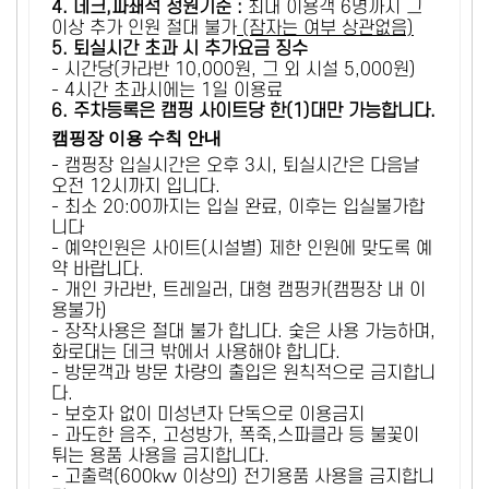
4. 데크,파쇄석 정원기준 :
​최대 이용객 6명까지 그
이상 추가 인원 절대 불가
(잠자는 여부 상관없음)
5
. 퇴실시간 초과 시 추가요금 징수
- 시간당(카라반 10,000원, 그 외 시설 5,000원)
- 4시간 초과시에는 1일 이용료
6
. 주차등록은 캠핑 사이트당 한(1)대만 가능합니다.
캠핑장 이용 수칙 안내
- 캠핑장 입실시간은 오후 3시, 퇴실시간은 다음날
오전 12시까지 입니다.
- 최소 20:00까지는 입실 완료, 이후는 입실불가합
니다
- 예약인원은 사이트(시설별) 제한 인원에 맞도록 예
약 바랍니다.
- 개인 카라반, 트레일러, 대형 캠핑카(캠핑장 내 이
용불가)
- 장작사용은 절대 불가 합니다. 숯은 사용 가능하며,
화로대는 데크 밖에서 사용해야 합니다.
- 방문객과 방문 차량의 출입은 원칙적으로 금지합니
다.
- 보호자 없이 미성년자 단독으로 이용금지
- 과도한 음주, 고성방가, 폭죽,스파클라 등 불꽃이
튀는 용품 사용을 금지합니다.
- 고출력(600kw 이상의) 전기용품 사용을 금지합니