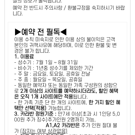
설의 정보가 출력됩니다.
예약 전 반드시 주의사항 / 환불규정을 숙지하시기 바랍
니다.
▶예약 전 필독◀
이용 수칙 미숙지로 인한 이용 상의 불이익은 고객
본인의 귀책사유에 해당하며, 이로 인한 환불 및 변
경은 불가 합니다.
1. 이용료
- 성수기 : 7월 1일 ~ 8월 31일
- 비수기 : 1년중 성수기를 제외한 기간
- 주 말 : 금요일, 토요일, 공휴일 전날
- 주 중 : 월요일 ~ 목요일, 공휴일
- 동일한 예약자 또는 동일한 가족 구성원의 성함으
로
2개 이상의 사이트를 예약하시더라도, 할인 혜택
은 오직 1개 사이트에만 적용
됩니다.
- 한 가족 기준 단 한 개의 사이트에,
한 가지 할인 혜
택만 선택(적용)
가능합니다.
3. 카라반 정원기준 :
만7세 이상(초과 시 1인당 5,0
00원 추가 징수)추가인원 2명까지 가능,
A1,A2 카라반은
추가 인원 절대 불
가
(잠자는 여부 상관없음)