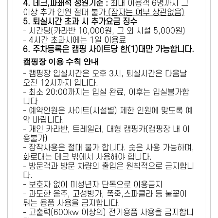
4. 데크,파쇄석 정원기준 :
​최대 이용객 6명까지 그
이상 추가 인원 절대 불가
(잠자는 여부 상관없음)
5
. 퇴실시간 초과 시 추가요금 징수
- 시간당(카라반 10,000원, 그 외 시설 5,000원)
- 4시간 초과시에는 1일 이용료
6
. 주차등록은 캠핑 사이트당 한(1)대만 가능합니다.
캠핑장 이용 수칙 안내
- 캠핑장 입실시간은 오후 3시, 퇴실시간은 다음날
오전 12시까지 입니다.
- 최소 20:00까지는 입실 완료, 이후는 입실불가합
니다
- 예약인원은 사이트(시설별) 제한 인원에 맞도록 예
약 바랍니다.
- 개인 카라반, 트레일러, 대형 캠핑카(캠핑장 내 이
용불가)
- 장작사용은 절대 불가 합니다. 숯은 사용 가능하며,
화로대는 데크 밖에서 사용해야 합니다.
- 방문객과 방문 차량의 출입은 원칙적으로 금지합니
다.
- 보호자 없이 미성년자 단독으로 이용금지
- 과도한 음주, 고성방가, 폭죽,스파클라 등 불꽃이
튀는 용품 사용을 금지합니다.
- 고출력(600kw 이상의) 전기용품 사용을 금지합니