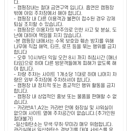
다.
- 캠핑장내는 절대 금연구역 입니다. 흡연은 캠핑장
밖에 야외 주차장에서 해야 합니다.
- 캠핑장 내 다른 이용객과 불편이 접수된 경우 강제
퇴실 조치할 수 있습니다.
- 캠핑장은 이용자의 부주의로 인한 사고 및 분실, 도
난에 대하여 책임을 지지 않습니다.
-본 캠핑장 내에서는 수목 보호와 훼손 방지를 위해
나무에 직접 해먹, 타프, 로프 등을 묶는 행위를 금지
합니다
- 오후 10시부터 익일 오전 8시 까지 취침시간 (매너
타임)으로 하며 다른 방문객들에게 피해가 없도록 해
야 합니다.
- 차량 주차는 사이트 1개소당 1대로 하며 나머지 차
량은 외부 주차장에 주차하셔야 합니다.
- 캠핑장 내 정치적 또는 종교적인 행위 활동을 금지
합니다.
- 캠핑장 내 상업적인 홍보 또는 물품을 판매할 수 없
습니다.
- 카라반A1,A2는 카라반 안에 화장실 및 샤워실이
없으며 사이트 옆에 주차공간이 없습니다.(추가인원
절대불가)
-일산화탄소는 무색·무취·무미라 매우 위험합니다.
관리실에서 일산화탄소 경보기를 대여 서비스를 운