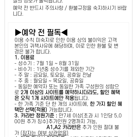
설의 정보가 출력됩니다.
예약 전 반드시 주의사항 / 환불규정을 숙지하시기 바랍
니다.
▶예약 전 필독◀
이용 수칙 미숙지로 인한 이용 상의 불이익은 고객
본인의 귀책사유에 해당하며, 이로 인한 환불 및 변
경은 불가 합니다.
1. 이용료
- 성수기 : 7월 1일 ~ 8월 31일
- 비수기 : 1년중 성수기를 제외한 기간
- 주 말 : 금요일, 토요일, 공휴일 전날
- 주 중 : 월요일 ~ 목요일, 공휴일
- 동일한 예약자 또는 동일한 가족 구성원의 성함으
로
2개 이상의 사이트를 예약하시더라도, 할인 혜택
은 오직 1개 사이트에만 적용
됩니다.
- 한 가족 기준 단 한 개의 사이트에,
한 가지 할인 혜
택만 선택(적용)
가능합니다.
3. 카라반 정원기준 :
만7세 이상(초과 시 1인당 5,0
00원 추가 징수)추가인원 2명까지 가능,
A1,A2 카라반은
추가 인원 절대 불
가
(잠자는 여부 상관없음)