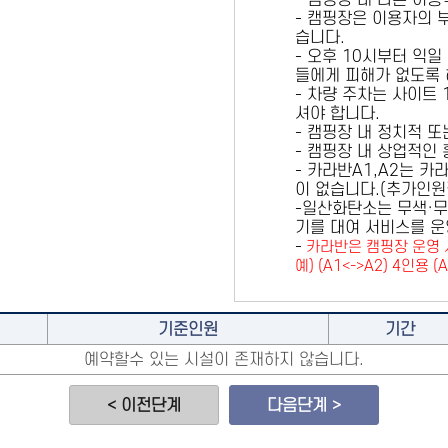
- 캠핑장 내 다른 이
- 캠핑장은 이용자의 
습니다.
- 오후 10시부터 익일
들에게 피해가 없도록 
- 차량 주차는 사이트
셔야 합니다.
- 캠핑장 내 정치적 
- 캠핑장 내 상업적인
- 카라반A1,A2는 
이 없습니다.(추가인
-일산화탄소는 무색·무
기를 대여 서비스를 운
-
카라반은 캠핑장 운영 
예) (A1<->A2) 4인용 (
기준인원
기간
예약할수 있는 시설이 존재하지 않습니다.
< 이전단계
다음단계 >