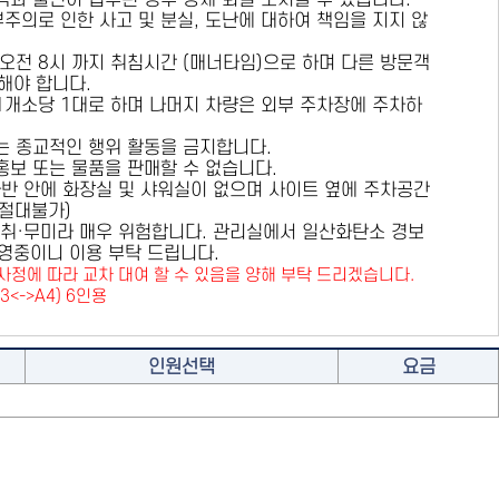
용객과 불편이 접수된 경우 강제 퇴실 조치할 수 있습니다.
부주의로 인한 사고 및 분실, 도난에 대하여 책임을 지지 않
 오전 8시 까지 취침시간 (매너타임)으로 하며 다른 방문객
해야 합니다.
 1개소당 1대로 하며 나머지 차량은 외부 주차장에 주차하
또는 종교적인 행위 활동을 금지합니다.
 홍보 또는 물품을 판매할 수 없습니다.
카라반 안에 화장실 및 샤워실이 없으며 사이트 옆에 주차공간
원절대불가)
취·무미라 매우 위험합니다. 관리실에서 일산화탄소 경보
영중이니 이용 부탁 드립니다.
사정에 따라 교차 대여 할 수 있음을 양해 부탁 드리겠습니다.
A3<->A4) 6인용
인원선택
요금