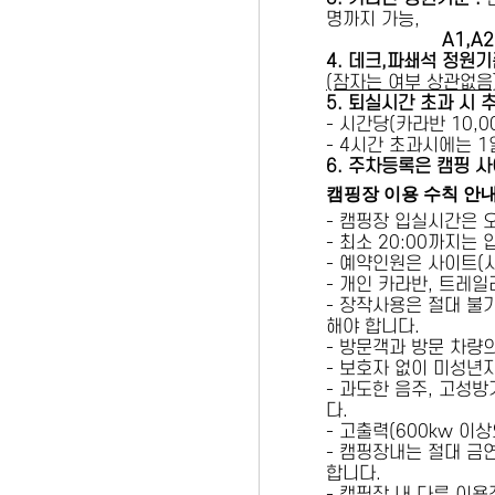
명까지 가능,
A1,A2 
4. 데크,파쇄석 정원기
(잠자는 여부 상관없음
5
. 퇴실시간 초과 시 
- 시간당(카라반 10,00
- 4시간 초과시에는 
6
. 주차등록은 캠핑 사
캠핑장 이용 수칙 안
- 캠핑장 입실시간은 
- 최소 20:00까지는
- 예약인원은 사이트(
- 개인 카라반, 트레일
- 장작사용은 절대 불
해야 합니다.
- 방문객과 방문 차량
- 보호자 없이 미성년
- 과도한 음주, 고성
다.
- 고출력(600kw 이
- 캠핑장내는 절대 금
합니다.