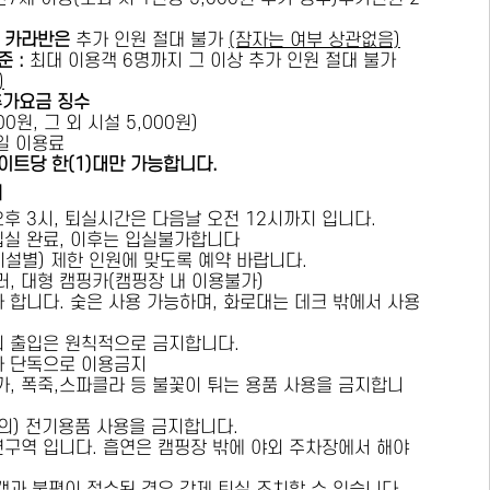
카라반은
추가 인원 절대 불가
(잠자는 여부 상관없음)
준 :
​최대 이용객 6명까지 그 이상 추가 인원 절대 불가
)
추가요금 징수
0원, 그 외 시설 5,000원)
1일 이용료
이트당 한(1)대만 가능합니다.
내
오후 3시, 퇴실시간은 다음날 오전 12시까지 입니다.
 입실 완료, 이후는 입실불가합니다
시설별) 제한 인원에 맞도록 예약 바랍니다.
러, 대형 캠핑카(캠핑장 내 이용불가)
가 합니다. 숯은 사용 가능하며, 화로대는 데크 밖에서 사용
의 출입은 원칙적으로 금지합니다.
자 단독으로 이용금지
방가, 폭죽,스파클라 등 불꽃이 튀는 용품 사용을 금지합니
상의) 전기용품 사용을 금지합니다.
연구역 입니다. 흡연은 캠핑장 밖에 야외 주차장에서 해야