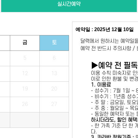
실시간예약
예약일 : 2025년 12월 10일
달력에서 원하시는 예약일을
금
토
예약 전 반드시 주의사항 /
5
6
▶예약 전 필
이용 수칙 미숙지로 인
12
13
이로 인한 환불 및 변
1. 이용료
19
20
- 성수기 : 7월 1일 ~
- 비수기 : 1년중 성
- 주 말 : 금요일, 토
26
27
- 주 중 : 월요일 ~ 
- 동일한 예약자 또는
하시더라도, 할인 혜택
- 한 가족 기준 단 한
다.
3. 카라반 정원기준 :
만