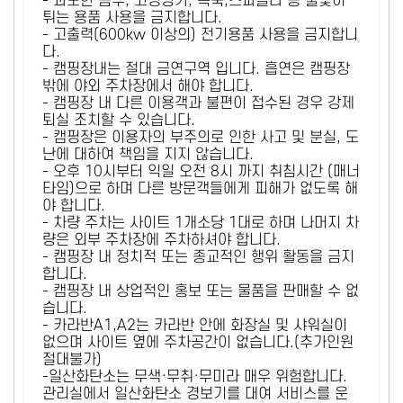
- 과도한 음주, 고성방가, 폭죽,스파클라 등 불꽃이
튀는 용품 사용을 금지합니다.
- 고출력(600kw 이상의) 전기용품 사용을 금지합니
다.
- 캠핑장내는 절대 금연구역 입니다. 흡연은 캠핑장
밖에 야외 주차장에서 해야 합니다.
- 캠핑장 내 다른 이용객과 불편이 접수된 경우 강제
퇴실 조치할 수 있습니다.
- 캠핑장은 이용자의 부주의로 인한 사고 및 분실, 도
난에 대하여 책임을 지지 않습니다.
- 오후 10시부터 익일 오전 8시 까지 취침시간 (매너
타임)으로 하며 다른 방문객들에게 피해가 없도록 해
야 합니다.
- 차량 주차는 사이트 1개소당 1대로 하며 나머지 차
량은 외부 주차장에 주차하셔야 합니다.
- 캠핑장 내 정치적 또는 종교적인 행위 활동을 금지
합니다.
- 캠핑장 내 상업적인 홍보 또는 물품을 판매할 수 없
습니다.
- 카라반A1,A2는 카라반 안에 화장실 및 샤워실이
없으며 사이트 옆에 주차공간이 없습니다.(추가인원
절대불가)
-일산화탄소는 무색·무취·무미라 매우 위험합니다.
관리실에서 일산화탄소 경보기를 대여 서비스를 운