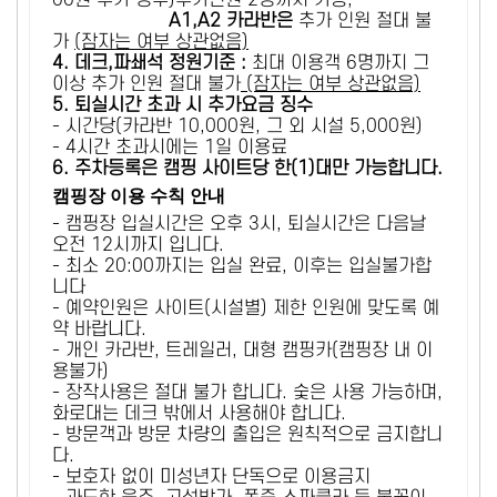
00원 추가 징수)추가인원 2명까지 가능,
A1,A2 카라반은
추가 인원 절대 불
가
(잠자는 여부 상관없음)
4. 데크,파쇄석 정원기준 :
​최대 이용객 6명까지 그
이상 추가 인원 절대 불가
(잠자는 여부 상관없음)
5
. 퇴실시간 초과 시 추가요금 징수
- 시간당(카라반 10,000원, 그 외 시설 5,000원)
- 4시간 초과시에는 1일 이용료
6
. 주차등록은 캠핑 사이트당 한(1)대만 가능합니다.
캠핑장 이용 수칙 안내
- 캠핑장 입실시간은 오후 3시, 퇴실시간은 다음날
오전 12시까지 입니다.
- 최소 20:00까지는 입실 완료, 이후는 입실불가합
니다
- 예약인원은 사이트(시설별) 제한 인원에 맞도록 예
약 바랍니다.
- 개인 카라반, 트레일러, 대형 캠핑카(캠핑장 내 이
용불가)
- 장작사용은 절대 불가 합니다. 숯은 사용 가능하며,
화로대는 데크 밖에서 사용해야 합니다.
- 방문객과 방문 차량의 출입은 원칙적으로 금지합니
다.
- 보호자 없이 미성년자 단독으로 이용금지