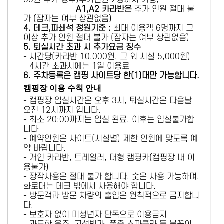
00원 추가 징수)추가인원 2명까지 가능,
A1,A2 카라반은
추가 인원 절대 불
가
(잠자는 여부 상관없음)
4. 데크,파쇄석 정원기준 :
​최대 이용객 6명까지 그
이상 추가 인원 절대 불가
(잠자는 여부 상관없음)
5
. 퇴실시간 초과 시 추가요금 징수
- 시간당(카라반 10,000원, 그 외 시설 5,000원)
- 4시간 초과시에는 1일 이용료
6
. 주차등록은 캠핑 사이트당 한(1)대만 가능합니다.
캠핑장 이용 수칙 안내
- 캠핑장 입실시간은 오후 3시, 퇴실시간은 다음날
오전 12시까지 입니다.
- 최소 20:00까지는 입실 완료, 이후는 입실불가합
니다
- 예약인원은 사이트(시설별) 제한 인원에 맞도록 예
약 바랍니다.
- 개인 카라반, 트레일러, 대형 캠핑카(캠핑장 내 이
용불가)
- 장작사용은 절대 불가 합니다. 숯은 사용 가능하며,
화로대는 데크 밖에서 사용해야 합니다.
- 방문객과 방문 차량의 출입은 원칙적으로 금지합니
다.
- 보호자 없이 미성년자 단독으로 이용금지