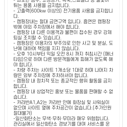
- 과도한 음주, 고성방가, 폭죽,스파클라 등 불꽃이
튀는 용품 사용을 금지합니다.
- 고출력(600kw 이상의) 전기용품 사용을 금지합니
다.
- 캠핑장내는 절대 금연구역 입니다. 흡연은 캠핑장
밖에 야외 주차장에서 해야 합니다.
- 캠핑장 내 다른 이용객과 불편이 접수된 경우 강제
퇴실 조치할 수 있습니다.
- 캠핑장은 이용자의 부주의로 인한 사고 및 분실, 도
난에 대하여 책임을 지지 않습니다.
- 오후 10시부터 익일 오전 8시 까지 취침시간 (매너
타임)으로 하며 다른 방문객들에게 피해가 없도록 해
야 합니다.
- 차량 주차는 사이트 1개소당 1대로 하며 나머지 차
량은 외부 주차장에 주차하셔야 합니다.
- 캠핑장 내 정치적 또는 종교적인 행위 활동을 금지
합니다.
- 캠핑장 내 상업적인 홍보 또는 물품을 판매할 수 없
습니다.
- 카라반A1,A2는 카라반 안에 화장실 및 샤워실이
없으며 사이트 옆에 주차공간이 없습니다.(추가인원
절대불가)
-일산화탄소는 무색·무취·무미라 매우 위험합니다.
관리실에서 일산화탄소 경보기를 대여 서비스를 운