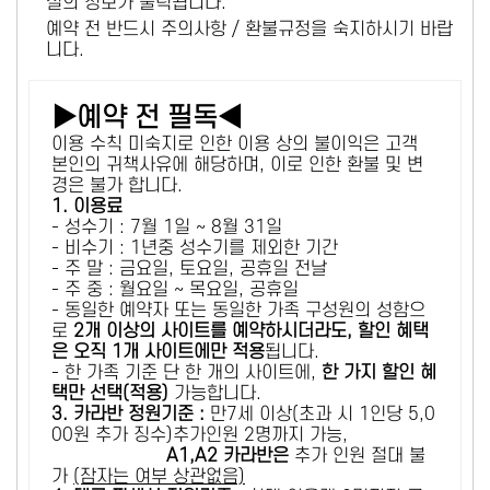
설의 정보가 출력됩니다.
예약 전 반드시 주의사항 / 환불규정을 숙지하시기 바랍
니다.
▶예약 전 필독◀
이용 수칙 미숙지로 인한 이용 상의 불이익은 고객
본인의 귀책사유에 해당하며, 이로 인한 환불 및 변
경은 불가 합니다.
1. 이용료
- 성수기 : 7월 1일 ~ 8월 31일
- 비수기 : 1년중 성수기를 제외한 기간
- 주 말 : 금요일, 토요일, 공휴일 전날
- 주 중 : 월요일 ~ 목요일, 공휴일
- 동일한 예약자 또는 동일한 가족 구성원의 성함으
로
2개 이상의 사이트를 예약하시더라도, 할인 혜택
은 오직 1개 사이트에만 적용
됩니다.
- 한 가족 기준 단 한 개의 사이트에,
한 가지 할인 혜
택만 선택(적용)
가능합니다.
3. 카라반 정원기준 :
만7세 이상(초과 시 1인당 5,0
00원 추가 징수)추가인원 2명까지 가능,
A1,A2 카라반은
추가 인원 절대 불
가
(잠자는 여부 상관없음)