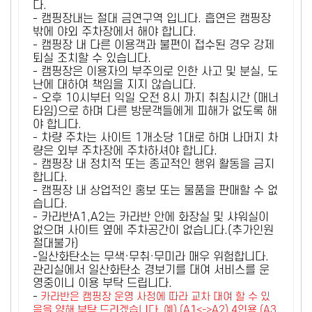
다.
- 캠핑장내는 절대 금연구역 입니다. 흡연은 캠핑장
밖에 야외 주차장에서 해야 합니다.
- 캠핑장 내 다른 이용객과 불편이 접수된 경우 강제
퇴실 조치할 수 있습니다.
- 캠핑장은 이용자의 부주의로 인한 사고 및 분실, 도
난에 대하여 책임을 지지 않습니다.
- 오후 10시부터 익일 오전 8시 까지 취침시간 (매너
타임)으로 하며 다른 방문객들에게 피해가 없도록 해
야 합니다.
- 차량 주차는 사이트 1개소당 1대로 하며 나머지 차
량은 외부 주차장에 주차하셔야 합니다.
- 캠핑장 내 정치적 또는 종교적인 행위 활동을 금지
합니다.
- 캠핑장 내 상업적인 홍보 또는 물품을 판매할 수 없
습니다.
- 카라반A1,A2는 카라반 안에 화장실 및 샤워실이
없으며 사이트 옆에 주차공간이 없습니다.(추가인원
절대불가)
-일산화탄소는 무색·무취·무미라 매우 위험합니다.
관리실에서 일산화탄소 경보기를 대여 서비스를 운
영중이니 이용 부탁 드립니다.
-
카라반은 캠핑장 운영 사정에 따라 교차 대여 할 수 있
음을 양해 부탁 드리겠습니다. 예) (A1<->A2) 4인용 (A3