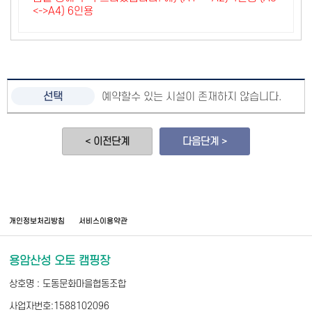
<->A4) 6인용
예약할수 있는 시설이 존재하지 않습니다.
< 이전단계
다음단계 >
개인정보처리방침
서비스이용약관
용암산성 오토 캠핑장
상호명 : 도동문화마을협동조합
사업자번호:1588102096