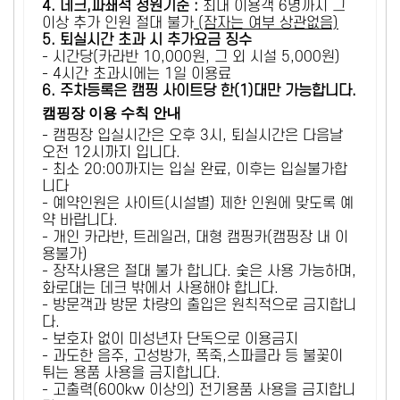
4. 데크,파쇄석 정원기준 :
​최대 이용객 6명까지 그
이상 추가 인원 절대 불가
(잠자는 여부 상관없음)
5
. 퇴실시간 초과 시 추가요금 징수
- 시간당(카라반 10,000원, 그 외 시설 5,000원)
- 4시간 초과시에는 1일 이용료
6
. 주차등록은 캠핑 사이트당 한(1)대만 가능합니다.
캠핑장 이용 수칙 안내
- 캠핑장 입실시간은 오후 3시, 퇴실시간은 다음날
오전 12시까지 입니다.
- 최소 20:00까지는 입실 완료, 이후는 입실불가합
니다
- 예약인원은 사이트(시설별) 제한 인원에 맞도록 예
약 바랍니다.
- 개인 카라반, 트레일러, 대형 캠핑카(캠핑장 내 이
용불가)
- 장작사용은 절대 불가 합니다. 숯은 사용 가능하며,
화로대는 데크 밖에서 사용해야 합니다.
- 방문객과 방문 차량의 출입은 원칙적으로 금지합니
다.
- 보호자 없이 미성년자 단독으로 이용금지
- 과도한 음주, 고성방가, 폭죽,스파클라 등 불꽃이
튀는 용품 사용을 금지합니다.
- 고출력(600kw 이상의) 전기용품 사용을 금지합니