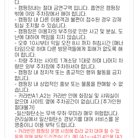
다.
- 캠핑장내는 절대 금연구역 입니다. 흡연은 캠핑장
밖에 야외 주차장에서 해야 합니다.
- 캠핑장 내 다른 이용객과 불편이 접수된 경우 강제
퇴실 조치할 수 있습니다.
- 캠핑장은 이용자의 부주의로 인한 사고 및 분실, 도
난에 대하여 책임을 지지 않습니다.
- 오후 10시부터 익일 오전 8시 까지 취침시간 (매너
타임)으로 하며 다른 방문객들에게 피해가 없도록 해
야 합니다.
- 차량 주차는 사이트 1개소당 1대로 하며 나머지 차
량은 외부 주차장에 주차하셔야 합니다.
- 캠핑장 내 정치적 또는 종교적인 행위 활동을 금지
합니다.
- 캠핑장 내 상업적인 홍보 또는 물품을 판매할 수 없
습니다.
- 카라반A1,A2는 카라반 안에 화장실 및 샤워실이
없으며 사이트 옆에 주차공간이 없습니다.(추가인원
절대불가)
-일산화탄소는 무색·무취·무미라 매우 위험합니다.
관리실에서 일산화탄소 경보기를 대여 서비스를 운
영중이니 이용 부탁 드립니다.
-
카라반은 캠핑장 운영 사정에 따라 교차 대여 할 수 있
음을 양해 부탁 드리겠습니다. 예) (A1<->A2) 4인용 (A3