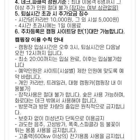
4. 데크,파쇄석 정원기준 :
​최대 이용객 6명까지 그
이상 추가 인원 절대 불가
(잠자는 여부 상관없음)
5
. 퇴실시간 초과 시 추가요금 징수
- 시간당(카라반 10,000원, 그 외 시설 5,000원)
- 4시간 초과시에는 1일 이용료
6
. 주차등록은 캠핑 사이트당 한(1)대만 가능합니다.
캠핑장 이용 수칙 안내
- 캠핑장 입실시간은 오후 3시, 퇴실시간은 다음날
오전 12시까지 입니다.
- 최소 20:00까지는 입실 완료, 이후는 입실불가합
니다
- 예약인원은 사이트(시설별) 제한 인원에 맞도록 예
약 바랍니다.
- 개인 카라반, 트레일러, 대형 캠핑카(캠핑장 내 이
용불가)
- 장작사용은 절대 불가 합니다. 숯은 사용 가능하며,
화로대는 데크 밖에서 사용해야 합니다.
- 방문객과 방문 차량의 출입은 원칙적으로 금지합니
다.
- 보호자 없이 미성년자 단독으로 이용금지
- 과도한 음주, 고성방가, 폭죽,스파클라 등 불꽃이
튀는 용품 사용을 금지합니다.
- 고출력(600kw 이상의) 전기용품 사용을 금지합니