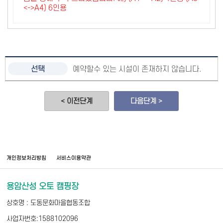
<->A4) 6인용
예약할수 있는 시설이 존재하지 않습니다.
< 이전단계
다음단계 >
개인정보처리방침
서비스이용약관
용암산성 오토 캠핑장
상호명 : 도동문화마을협동조합
사업자번호:1588102096