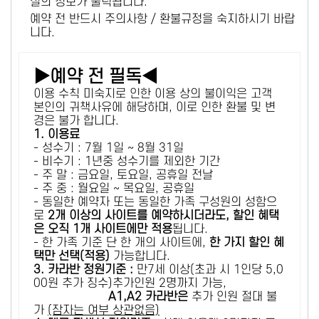
설의 정보가 출력됩니다.
예약 전 반드시 주의사항 / 환불규정을 숙지하시기 바랍
니다.
▶예약 전 필독◀
이용 수칙 미숙지로 인한 이용 상의 불이익은 고객
본인의 귀책사유에 해당하며, 이로 인한 환불 및 변
경은 불가 합니다.
1. 이용료
- 성수기 : 7월 1일 ~ 8월 31일
- 비수기 : 1년중 성수기를 제외한 기간
- 주 말 : 금요일, 토요일, 공휴일 전날
- 주 중 : 월요일 ~ 목요일, 공휴일
- 동일한 예약자 또는 동일한 가족 구성원의 성함으
로
2개 이상의 사이트를 예약하시더라도, 할인 혜택
은 오직 1개 사이트에만 적용
됩니다.
- 한 가족 기준 단 한 개의 사이트에,
한 가지 할인 혜
택만 선택(적용)
가능합니다.
3. 카라반 정원기준 :
만7세 이상(초과 시 1인당 5,0
00원 추가 징수)추가인원 2명까지 가능,
A1,A2 카라반은
추가 인원 절대 불
가
(잠자는 여부 상관없음)