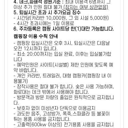
4. 데크,파쇄석 정원기준 :
​최대 이용객 6명까지 그
이상 추가 인원 절대 불가
(잠자는 여부 상관없음)
5
. 퇴실시간 초과 시 추가요금 징수
- 시간당(카라반 10,000원, 그 외 시설 5,000원)
- 4시간 초과시에는 1일 이용료
6
. 주차등록은 캠핑 사이트당 한(1)대만 가능합니다.
캠핑장 이용 수칙 안내
- 캠핑장 입실시간은 오후 3시, 퇴실시간은 다음날
오전 12시까지 입니다.
- 최소 20:00까지는 입실 완료, 이후는 입실불가합
니다
- 예약인원은 사이트(시설별) 제한 인원에 맞도록 예
약 바랍니다.
- 개인 카라반, 트레일러, 대형 캠핑카(캠핑장 내 이
용불가)
- 장작사용은 절대 불가 합니다. 숯은 사용 가능하며,
화로대는 데크 밖에서 사용해야 합니다.
- 방문객과 방문 차량의 출입은 원칙적으로 금지합니
다.
- 보호자 없이 미성년자 단독으로 이용금지
- 과도한 음주, 고성방가, 폭죽,스파클라 등 불꽃이
튀는 용품 사용을 금지합니다.
- 고출력(600kw 이상의) 전기용품 사용을 금지합니