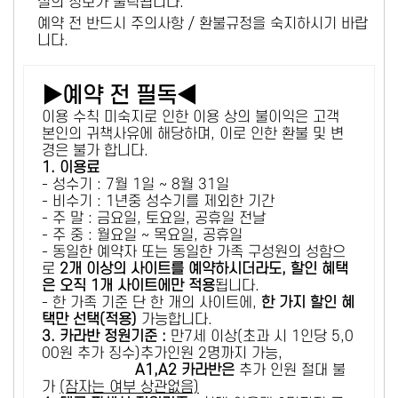
설의 정보가 출력됩니다.
예약 전 반드시 주의사항 / 환불규정을 숙지하시기 바랍
니다.
▶예약 전 필독◀
이용 수칙 미숙지로 인한 이용 상의 불이익은 고객
본인의 귀책사유에 해당하며, 이로 인한 환불 및 변
경은 불가 합니다.
1. 이용료
- 성수기 : 7월 1일 ~ 8월 31일
- 비수기 : 1년중 성수기를 제외한 기간
- 주 말 : 금요일, 토요일, 공휴일 전날
- 주 중 : 월요일 ~ 목요일, 공휴일
- 동일한 예약자 또는 동일한 가족 구성원의 성함으
로
2개 이상의 사이트를 예약하시더라도, 할인 혜택
은 오직 1개 사이트에만 적용
됩니다.
- 한 가족 기준 단 한 개의 사이트에,
한 가지 할인 혜
택만 선택(적용)
가능합니다.
3. 카라반 정원기준 :
만7세 이상(초과 시 1인당 5,0
00원 추가 징수)추가인원 2명까지 가능,
A1,A2 카라반은
추가 인원 절대 불
가
(잠자는 여부 상관없음)