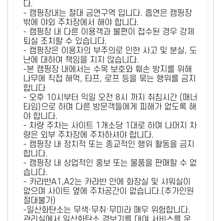
다.
- 캠핑장내는 절대 금연구역 입니다. 흡연은 캠핑장
밖에 야외 주차장에서 해야 합니다.
- 캠핑장 내 다른 이용객과 불편이 접수된 경우 강제
퇴실 조치할 수 있습니다.
- 캠핑장은 이용자의 부주의로 인한 사고 및 분실, 도
난에 대하여 책임을 지지 않습니다.
-본 캠핑장 내에서는 수목 보호와 훼손 방지를 위해
나무에 직접 해먹, 타프, 로프 등을 묶는 행위를 금지
합니다
- 오후 10시부터 익일 오전 8시 까지 취침시간 (매너
타임)으로 하며 다른 방문객들에게 피해가 없도록 해
야 합니다.
- 차량 주차는 사이트 1개소당 1대로 하며 나머지 차
량은 외부 주차장에 주차하셔야 합니다.
- 캠핑장 내 정치적 또는 종교적인 행위 활동을 금지
합니다.
- 캠핑장 내 상업적인 홍보 또는 물품을 판매할 수 없
습니다.
- 카라반A1,A2는 카라반 안에 화장실 및 샤워실이
없으며 사이트 옆에 주차공간이 없습니다.(추가인원
절대불가)
-일산화탄소는 무색·무취·무미라 매우 위험합니다.
관리실에서 일산화탄소 경보기를 대여 서비스를 운