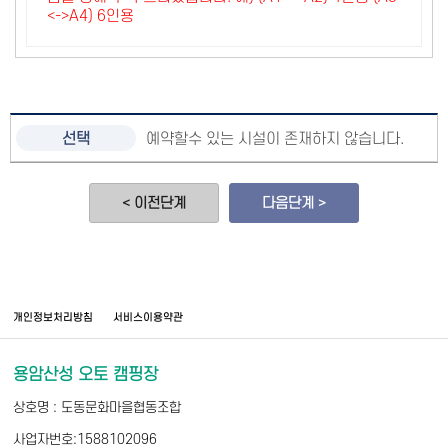
<->A4) 6인용
예약할수 있는 시설이 존재하지 않습니다.
< 이전단계
다음단계 >
개인정보처리방침
서비스이용약관
용암산성 오토 캠핑장
상호명 : 도동문화마을협동조합
사업자번호:1588102096