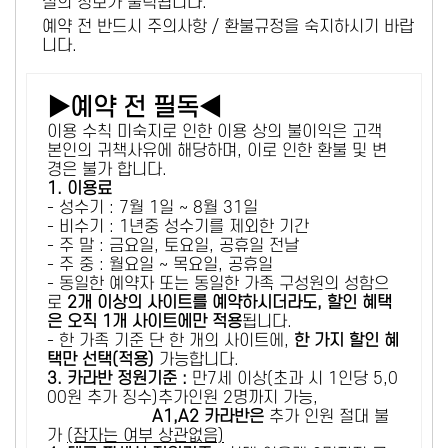
설의 정보가 출력됩니다.
예약 전 반드시 주의사항 / 환불규정을 숙지하시기 바랍
니다.
▶예약 전 필독◀
이용 수칙 미숙지로 인한 이용 상의 불이익은 고객
본인의 귀책사유에 해당하며, 이로 인한 환불 및 변
경은 불가 합니다.
1. 이용료
- 성수기 : 7월 1일 ~ 8월 31일
- 비수기 : 1년중 성수기를 제외한 기간
- 주 말 : 금요일, 토요일, 공휴일 전날
- 주 중 : 월요일 ~ 목요일, 공휴일
- 동일한 예약자 또는 동일한 가족 구성원의 성함으
로
2개 이상의 사이트를 예약하시더라도, 할인 혜택
은 오직 1개 사이트에만 적용
됩니다.
- 한 가족 기준 단 한 개의 사이트에,
한 가지 할인 혜
택만 선택(적용)
가능합니다.
3. 카라반 정원기준 :
만7세 이상(초과 시 1인당 5,0
00원 추가 징수)추가인원 2명까지 가능,
A1,A2 카라반은
추가 인원 절대 불
가
(잠자는 여부 상관없음)