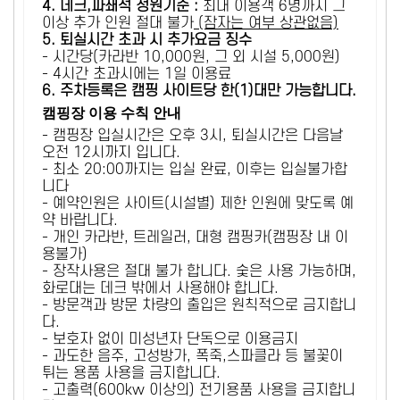
4. 데크,파쇄석 정원기준 :
​최대 이용객 6명까지 그
이상 추가 인원 절대 불가
(잠자는 여부 상관없음)
5
. 퇴실시간 초과 시 추가요금 징수
- 시간당(카라반 10,000원, 그 외 시설 5,000원)
- 4시간 초과시에는 1일 이용료
6
. 주차등록은 캠핑 사이트당 한(1)대만 가능합니다.
캠핑장 이용 수칙 안내
- 캠핑장 입실시간은 오후 3시, 퇴실시간은 다음날
오전 12시까지 입니다.
- 최소 20:00까지는 입실 완료, 이후는 입실불가합
니다
- 예약인원은 사이트(시설별) 제한 인원에 맞도록 예
약 바랍니다.
- 개인 카라반, 트레일러, 대형 캠핑카(캠핑장 내 이
용불가)
- 장작사용은 절대 불가 합니다. 숯은 사용 가능하며,
화로대는 데크 밖에서 사용해야 합니다.
- 방문객과 방문 차량의 출입은 원칙적으로 금지합니
다.
- 보호자 없이 미성년자 단독으로 이용금지
- 과도한 음주, 고성방가, 폭죽,스파클라 등 불꽃이
튀는 용품 사용을 금지합니다.
- 고출력(600kw 이상의) 전기용품 사용을 금지합니