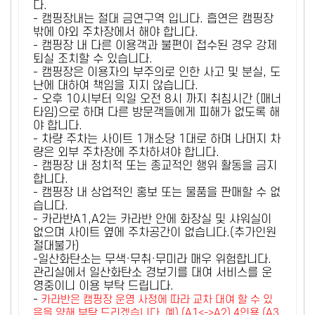
다.
- 캠핑장내는 절대 금연구역 입니다. 흡연은 캠핑장
밖에 야외 주차장에서 해야 합니다.
- 캠핑장 내 다른 이용객과 불편이 접수된 경우 강제
퇴실 조치할 수 있습니다.
- 캠핑장은 이용자의 부주의로 인한 사고 및 분실, 도
난에 대하여 책임을 지지 않습니다.
- 오후 10시부터 익일 오전 8시 까지 취침시간 (매너
타임)으로 하며 다른 방문객들에게 피해가 없도록 해
야 합니다.
- 차량 주차는 사이트 1개소당 1대로 하며 나머지 차
량은 외부 주차장에 주차하셔야 합니다.
- 캠핑장 내 정치적 또는 종교적인 행위 활동을 금지
합니다.
- 캠핑장 내 상업적인 홍보 또는 물품을 판매할 수 없
습니다.
- 카라반A1,A2는 카라반 안에 화장실 및 샤워실이
없으며 사이트 옆에 주차공간이 없습니다.(추가인원
절대불가)
-일산화탄소는 무색·무취·무미라 매우 위험합니다.
관리실에서 일산화탄소 경보기를 대여 서비스를 운
영중이니 이용 부탁 드립니다.
-
카라반은 캠핑장 운영 사정에 따라 교차 대여 할 수 있
음을 양해 부탁 드리겠습니다. 예) (A1<->A2) 4인용 (A3