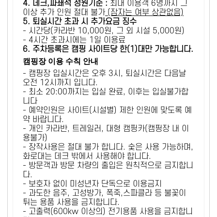
4. 데크,파쇄석 정원기준 :
​최대 이용객 6명까지 그
이상 추가 인원 절대 불가
(잠자는 여부 상관없음)
5
. 퇴실시간 초과 시 추가요금 징수
- 시간당(카라반 10,000원, 그 외 시설 5,000원)
- 4시간 초과시에는 1일 이용료
6
. 주차등록은 캠핑 사이트당 한(1)대만 가능합니다.
캠핑장 이용 수칙 안내
- 캠핑장 입실시간은 오후 3시, 퇴실시간은 다음날
오전 12시까지 입니다.
- 최소 20:00까지는 입실 완료, 이후는 입실불가합
니다
- 예약인원은 사이트(시설별) 제한 인원에 맞도록 예
약 바랍니다.
- 개인 카라반, 트레일러, 대형 캠핑카(캠핑장 내 이
용불가)
- 장작사용은 절대 불가 합니다. 숯은 사용 가능하며,
화로대는 데크 밖에서 사용해야 합니다.
- 방문객과 방문 차량의 출입은 원칙적으로 금지합니
다.
- 보호자 없이 미성년자 단독으로 이용금지
- 과도한 음주, 고성방가, 폭죽,스파클라 등 불꽃이
튀는 용품 사용을 금지합니다.
- 고출력(600kw 이상의) 전기용품 사용을 금지합니