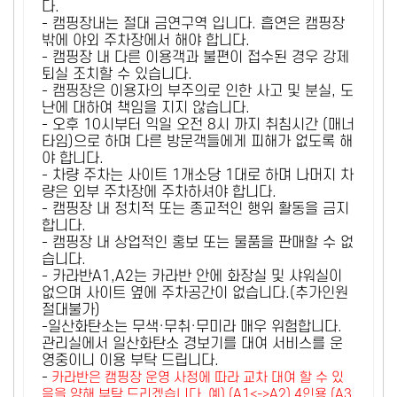
다.
- 캠핑장내는 절대 금연구역 입니다. 흡연은 캠핑장
밖에 야외 주차장에서 해야 합니다.
- 캠핑장 내 다른 이용객과 불편이 접수된 경우 강제
퇴실 조치할 수 있습니다.
- 캠핑장은 이용자의 부주의로 인한 사고 및 분실, 도
난에 대하여 책임을 지지 않습니다.
- 오후 10시부터 익일 오전 8시 까지 취침시간 (매너
타임)으로 하며 다른 방문객들에게 피해가 없도록 해
야 합니다.
- 차량 주차는 사이트 1개소당 1대로 하며 나머지 차
량은 외부 주차장에 주차하셔야 합니다.
- 캠핑장 내 정치적 또는 종교적인 행위 활동을 금지
합니다.
- 캠핑장 내 상업적인 홍보 또는 물품을 판매할 수 없
습니다.
- 카라반A1,A2는 카라반 안에 화장실 및 샤워실이
없으며 사이트 옆에 주차공간이 없습니다.(추가인원
절대불가)
-일산화탄소는 무색·무취·무미라 매우 위험합니다.
관리실에서 일산화탄소 경보기를 대여 서비스를 운
영중이니 이용 부탁 드립니다.
-
카라반은 캠핑장 운영 사정에 따라 교차 대여 할 수 있
음을 양해 부탁 드리겠습니다. 예) (A1<->A2) 4인용 (A3