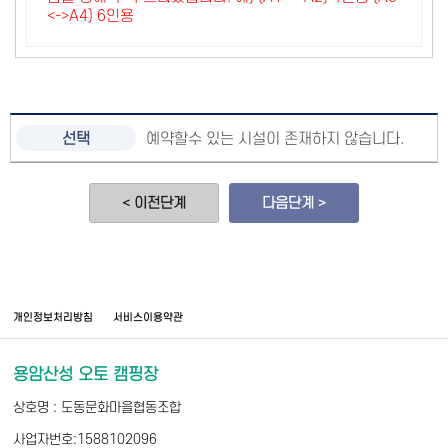
<->A4) 6인용
예약할수 있는 시설이 존재하지 않습니다.
< 이전단계
다음단계 >
개인정보처리방침
서비스이용약관
용암산성 오토 캠핑장
상호명 : 도동문화마을협동조합
사업자번호:1588102096