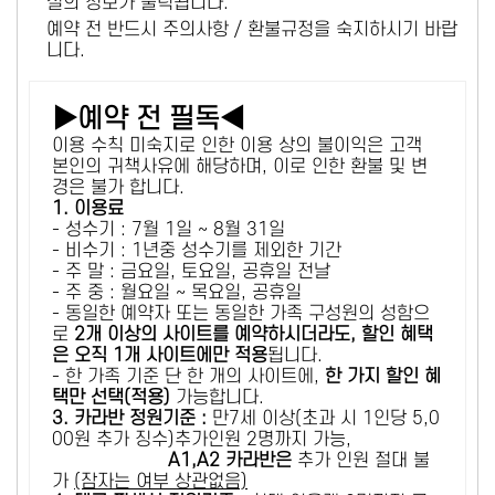
설의 정보가 출력됩니다.
예약 전 반드시 주의사항 / 환불규정을 숙지하시기 바랍
니다.
▶예약 전 필독◀
이용 수칙 미숙지로 인한 이용 상의 불이익은 고객
본인의 귀책사유에 해당하며, 이로 인한 환불 및 변
경은 불가 합니다.
1. 이용료
- 성수기 : 7월 1일 ~ 8월 31일
- 비수기 : 1년중 성수기를 제외한 기간
- 주 말 : 금요일, 토요일, 공휴일 전날
- 주 중 : 월요일 ~ 목요일, 공휴일
- 동일한 예약자 또는 동일한 가족 구성원의 성함으
로
2개 이상의 사이트를 예약하시더라도, 할인 혜택
은 오직 1개 사이트에만 적용
됩니다.
- 한 가족 기준 단 한 개의 사이트에,
한 가지 할인 혜
택만 선택(적용)
가능합니다.
3. 카라반 정원기준 :
만7세 이상(초과 시 1인당 5,0
00원 추가 징수)추가인원 2명까지 가능,
A1,A2 카라반은
추가 인원 절대 불
가
(잠자는 여부 상관없음)