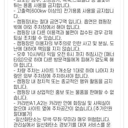
- 과도한 음주, 고성방가, 폭죽,스파클라 등 불꽃이
튀는 용품 사용을 금지합니다.
- 고출력(600kw 이상의) 전기용품 사용을 금지합니
다.
- 캠핑장내는 절대 금연구역 입니다. 흡연은 캠핑장
밖에 야외 주차장에서 해야 합니다.
- 캠핑장 내 다른 이용객과 불편이 접수된 경우 강제
퇴실 조치할 수 있습니다.
- 캠핑장은 이용자의 부주의로 인한 사고 및 분실, 도
난에 대하여 책임을 지지 않습니다.
- 오후 10시부터 익일 오전 8시 까지 취침시간 (매너
타임)으로 하며 다른 방문객들에게 피해가 없도록 해
야 합니다.
- 차량 주차는 사이트 1개소당 1대로 하며 나머지 차
량은 외부 주차장에 주차하셔야 합니다.
- 캠핑장 내 정치적 또는 종교적인 행위 활동을 금지
합니다.
- 캠핑장 내 상업적인 홍보 또는 물품을 판매할 수 없
습니다.
- 카라반A1,A2는 카라반 안에 화장실 및 샤워실이
없으며 사이트 옆에 주차공간이 없습니다.(추가인원
절대불가)
-일산화탄소는 무색·무취·무미라 매우 위험합니다.
관리실에서 일산화탄소 경보기를 대여 서비스를 운