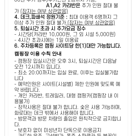
00원 추가 징수)추가인원 2명까지 가능,
A1,A2 카라반은
추가 인원 절대 불
가
(잠자는 여부 상관없음)
4. 데크,파쇄석 정원기준 :
​최대 이용객 6명까지 그
이상 추가 인원 절대 불가
(잠자는 여부 상관없음)
5
. 퇴실시간 초과 시 추가요금 징수
- 시간당(카라반 10,000원, 그 외 시설 5,000원)
- 4시간 초과시에는 1일 이용료
6
. 주차등록은 캠핑 사이트당 한(1)대만 가능합니다.
캠핑장 이용 수칙 안내
- 캠핑장 입실시간은 오후 3시, 퇴실시간은 다음날
오전 12시까지 입니다.
- 최소 20:00까지는 입실 완료, 이후는 입실불가합
니다
- 예약인원은 사이트(시설별) 제한 인원에 맞도록 예
약 바랍니다.
- 개인 카라반, 트레일러, 대형 캠핑카(캠핑장 내 이
용불가)
- 장작사용은 절대 불가 합니다. 숯은 사용 가능하며,
화로대는 데크 밖에서 사용해야 합니다.
- 방문객과 방문 차량의 출입은 원칙적으로 금지합니
다.
- 보호자 없이 미성년자 단독으로 이용금지