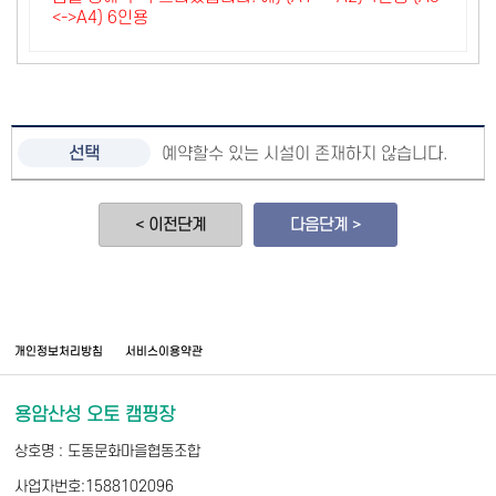
<->A4) 6인용
예약할수 있는 시설이 존재하지 않습니다.
< 이전단계
다음단계 >
개인정보처리방침
서비스이용약관
용암산성 오토 캠핑장
상호명 : 도동문화마을협동조합
사업자번호:1588102096