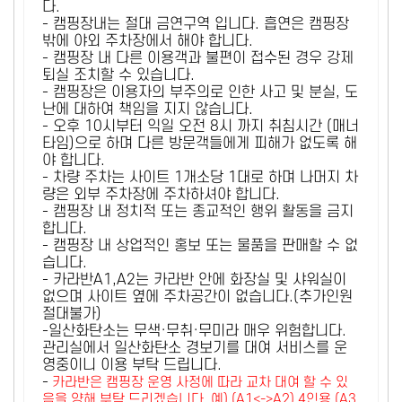
다.
- 캠핑장내는 절대 금연구역 입니다. 흡연은 캠핑장
밖에 야외 주차장에서 해야 합니다.
- 캠핑장 내 다른 이용객과 불편이 접수된 경우 강제
퇴실 조치할 수 있습니다.
- 캠핑장은 이용자의 부주의로 인한 사고 및 분실, 도
난에 대하여 책임을 지지 않습니다.
- 오후 10시부터 익일 오전 8시 까지 취침시간 (매너
타임)으로 하며 다른 방문객들에게 피해가 없도록 해
야 합니다.
- 차량 주차는 사이트 1개소당 1대로 하며 나머지 차
량은 외부 주차장에 주차하셔야 합니다.
- 캠핑장 내 정치적 또는 종교적인 행위 활동을 금지
합니다.
- 캠핑장 내 상업적인 홍보 또는 물품을 판매할 수 없
습니다.
- 카라반A1,A2는 카라반 안에 화장실 및 샤워실이
없으며 사이트 옆에 주차공간이 없습니다.(추가인원
절대불가)
-일산화탄소는 무색·무취·무미라 매우 위험합니다.
관리실에서 일산화탄소 경보기를 대여 서비스를 운
영중이니 이용 부탁 드립니다.
-
카라반은 캠핑장 운영 사정에 따라 교차 대여 할 수 있
음을 양해 부탁 드리겠습니다. 예) (A1<->A2) 4인용 (A3