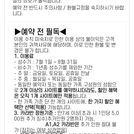
설의 정보가 출력됩니다.
예약 전 반드시 주의사항 / 환불규정을 숙지하시기 바랍
니다.
▶예약 전 필독◀
이용 수칙 미숙지로 인한 이용 상의 불이익은 고객
본인의 귀책사유에 해당하며, 이로 인한 환불 및 변
경은 불가 합니다.
1. 이용료
- 성수기 : 7월 1일 ~ 8월 31일
- 비수기 : 1년중 성수기를 제외한 기간
- 주 말 : 금요일, 토요일, 공휴일 전날
- 주 중 : 월요일 ~ 목요일, 공휴일
- 동일한 예약자 또는 동일한 가족 구성원의 성함으
로
2개 이상의 사이트를 예약하시더라도, 할인 혜택
은 오직 1개 사이트에만 적용
됩니다.
- 한 가족 기준 단 한 개의 사이트에,
한 가지 할인 혜
택만 선택(적용)
가능합니다.
3. 카라반 정원기준 :
만7세 이상(초과 시 1인당 5,0
00원 추가 징수)추가인원 2명까지 가능,
A1,A2 카라반은
추가 인원 절대 불
가
(잠자는 여부 상관없음)