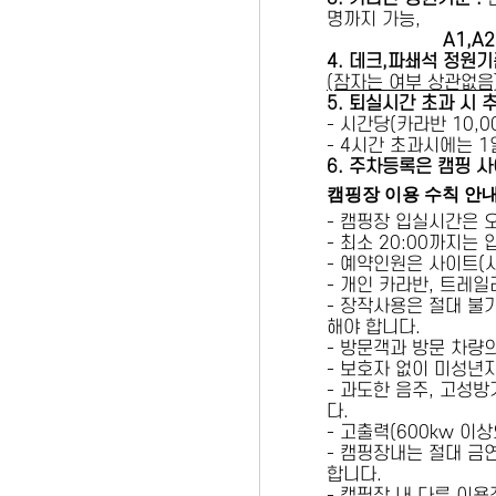
명까지 가능,
A1,A2 
4. 데크,파쇄석 정원기
(잠자는 여부 상관없음
5
. 퇴실시간 초과 시 
- 시간당(카라반 10,00
- 4시간 초과시에는 
6
. 주차등록은 캠핑 사
캠핑장 이용 수칙 안
- 캠핑장 입실시간은 
- 최소 20:00까지는
- 예약인원은 사이트(
- 개인 카라반, 트레일
- 장작사용은 절대 불
해야 합니다.
- 방문객과 방문 차량
- 보호자 없이 미성년
- 과도한 음주, 고성
다.
- 고출력(600kw 이
- 캠핑장내는 절대 금
합니다.