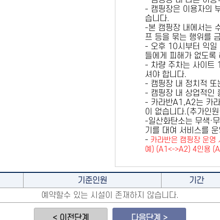
- 캠핑장 내 다른 이
- 캠핑장은 이용자의 
습니다.
-본 캠핑장 내에서는 
프 등을 묶는 행위를 
- 오후 10시부터 익일
들에게 피해가 없도록 
- 차량 주차는 사이트
셔야 합니다.
- 캠핑장 내 정치적 
- 캠핑장 내 상업적인
- 카라반A1,A2는 
이 없습니다.(추가인
-일산화탄소는 무색·무
기를 대여 서비스를 운
-
카라반은 캠핑장 운영 
예) (A1<->A2) 4인용 (
기준인원
기간
예약할수 있는 시설이 존재하지 않습니다.
< 이전단계
다음단계 >