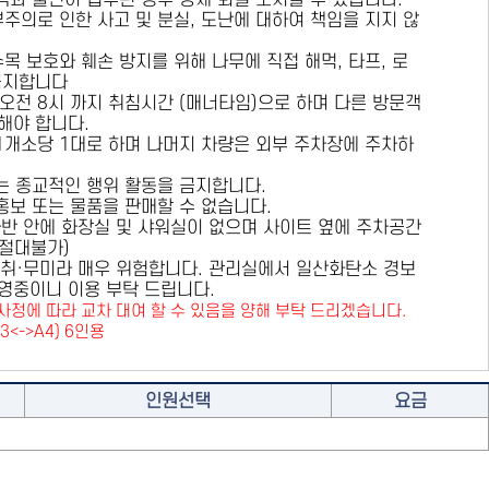
용객과 불편이 접수된 경우 강제 퇴실 조치할 수 있습니다.
부주의로 인한 사고 및 분실, 도난에 대하여 책임을 지지 않
수목 보호와 훼손 방지를 위해
나무에 직접 해먹, 타프, 로
금지
합니다
 오전 8시 까지 취침시간 (매너타임)으로 하며 다른 방문객
해야 합니다.
 1개소당 1대로 하며 나머지 차량은 외부 주차장에 주차하
또는 종교적인 행위 활동을 금지합니다.
 홍보 또는 물품을 판매할 수 없습니다.
카라반 안에 화장실 및 샤워실이 없으며 사이트 옆에 주차공간
원절대불가)
취·무미라 매우 위험합니다. 관리실에서 일산화탄소 경보
영중이니 이용 부탁 드립니다.
사정에 따라 교차 대여 할 수 있음을 양해 부탁 드리겠습니다.
A3<->A4) 6인용
인원선택
요금