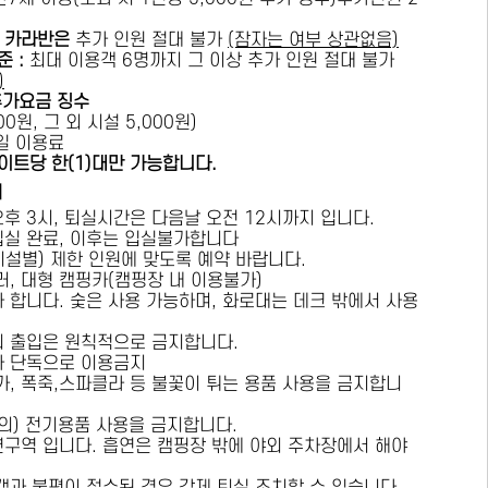
카라반은
추가 인원 절대 불가
(잠자는 여부 상관없음)
준 :
​최대 이용객 6명까지 그 이상 추가 인원 절대 불가
)
추가요금 징수
0원, 그 외 시설 5,000원)
1일 이용료
이트당 한(1)대만 가능합니다.
내
오후 3시, 퇴실시간은 다음날 오전 12시까지 입니다.
 입실 완료, 이후는 입실불가합니다
시설별) 제한 인원에 맞도록 예약 바랍니다.
러, 대형 캠핑카(캠핑장 내 이용불가)
가 합니다. 숯은 사용 가능하며, 화로대는 데크 밖에서 사용
의 출입은 원칙적으로 금지합니다.
자 단독으로 이용금지
방가, 폭죽,스파클라 등 불꽃이 튀는 용품 사용을 금지합니
상의) 전기용품 사용을 금지합니다.
연구역 입니다. 흡연은 캠핑장 밖에 야외 주차장에서 해야