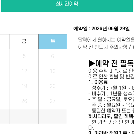
실시간예약
예약일 : 2026년 06월 29일
달력에서 원하시는 예약일을
금
토
예약 전 반드시 주의사항 /
5
6
▶예약 전 필
이용 수칙 미숙지로 인
12
13
이로 인한 환불 및 변
1. 이용료
19
20
- 성수기 : 7월 1일 ~
- 비수기 : 1년중 성
- 주 말 : 금요일, 토
26
27
- 주 중 : 월요일 ~ 
- 동일한 예약자 또는
하시더라도, 할인 혜택
- 한 가족 기준 단 한
다.
3. 카라반 정원기준 :
만