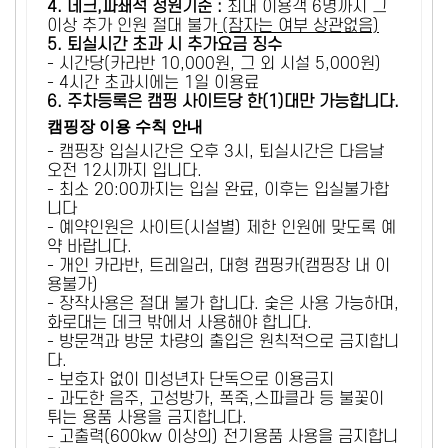
4. 데크,파쇄석 정원기준 :
​최대 이용객 6명까지 그
이상 추가 인원 절대 불가
(잠자는 여부 상관없음)
5
. 퇴실시간 초과 시 추가요금 징수
- 시간당(카라반 10,000원, 그 외 시설 5,000원)
- 4시간 초과시에는 1일 이용료
6
. 주차등록은 캠핑 사이트당 한(1)대만 가능합니다.
캠핑장 이용 수칙 안내
- 캠핑장 입실시간은 오후 3시, 퇴실시간은 다음날
오전 12시까지 입니다.
- 최소 20:00까지는 입실 완료, 이후는 입실불가합
니다
- 예약인원은 사이트(시설별) 제한 인원에 맞도록 예
약 바랍니다.
- 개인 카라반, 트레일러, 대형 캠핑카(캠핑장 내 이
용불가)
- 장작사용은 절대 불가 합니다. 숯은 사용 가능하며,
화로대는 데크 밖에서 사용해야 합니다.
- 방문객과 방문 차량의 출입은 원칙적으로 금지합니
다.
- 보호자 없이 미성년자 단독으로 이용금지
- 과도한 음주, 고성방가, 폭죽,스파클라 등 불꽃이
튀는 용품 사용을 금지합니다.
- 고출력(600kw 이상의) 전기용품 사용을 금지합니