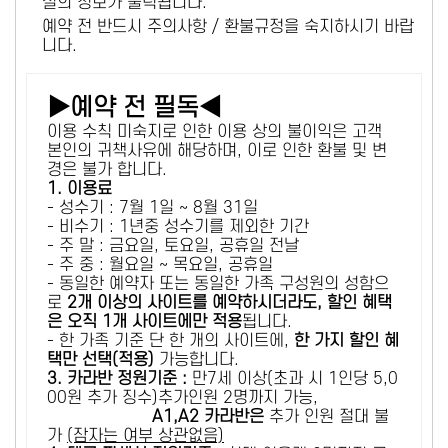
설의 정보가 출력됩니다.
예약 전 반드시 주의사항 / 환불규정을 숙지하시기 바랍
니다.
▶예약 전 필독◀
이용 수칙 미숙지로 인한 이용 상의 불이익은 고객
본인의 귀책사유에 해당하며, 이로 인한 환불 및 변
경은 불가 합니다.
1. 이용료
- 성수기 : 7월 1일 ~ 8월 31일
- 비수기 : 1년중 성수기를 제외한 기간
- 주 말 : 금요일, 토요일, 공휴일 전날
- 주 중 : 월요일 ~ 목요일, 공휴일
- 동일한 예약자 또는 동일한 가족 구성원의 성함으
로
2개 이상의 사이트를 예약하시더라도, 할인 혜택
은 오직 1개 사이트에만 적용
됩니다.
- 한 가족 기준 단 한 개의 사이트에,
한 가지 할인 혜
택만 선택(적용)
가능합니다.
3. 카라반 정원기준 :
만7세 이상(초과 시 1인당 5,0
00원 추가 징수)추가인원 2명까지 가능,
A1,A2 카라반은
추가 인원 절대 불
가
(잠자는 여부 상관없음)