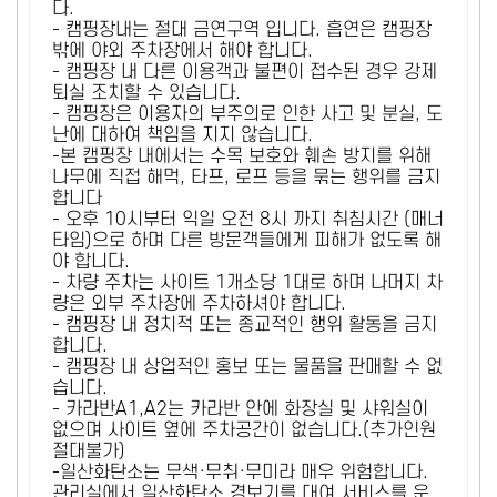
다.
- 캠핑장내는 절대 금연구역 입니다. 흡연은 캠핑장
밖에 야외 주차장에서 해야 합니다.
- 캠핑장 내 다른 이용객과 불편이 접수된 경우 강제
퇴실 조치할 수 있습니다.
- 캠핑장은 이용자의 부주의로 인한 사고 및 분실, 도
난에 대하여 책임을 지지 않습니다.
-본 캠핑장 내에서는 수목 보호와 훼손 방지를 위해
나무에 직접 해먹, 타프, 로프 등을 묶는 행위를 금지
합니다
- 오후 10시부터 익일 오전 8시 까지 취침시간 (매너
타임)으로 하며 다른 방문객들에게 피해가 없도록 해
야 합니다.
- 차량 주차는 사이트 1개소당 1대로 하며 나머지 차
량은 외부 주차장에 주차하셔야 합니다.
- 캠핑장 내 정치적 또는 종교적인 행위 활동을 금지
합니다.
- 캠핑장 내 상업적인 홍보 또는 물품을 판매할 수 없
습니다.
- 카라반A1,A2는 카라반 안에 화장실 및 샤워실이
없으며 사이트 옆에 주차공간이 없습니다.(추가인원
절대불가)
-일산화탄소는 무색·무취·무미라 매우 위험합니다.
관리실에서 일산화탄소 경보기를 대여 서비스를 운