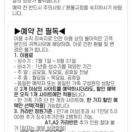
설의 정보가 출력됩니다.
예약 전 반드시 주의사항 / 환불규정을 숙지하시기 바랍
니다.
▶예약 전 필독◀
이용 수칙 미숙지로 인한 이용 상의 불이익은 고객
본인의 귀책사유에 해당하며, 이로 인한 환불 및 변
경은 불가 합니다.
1. 이용료
- 성수기 : 7월 1일 ~ 8월 31일
- 비수기 : 1년중 성수기를 제외한 기간
- 주 말 : 금요일, 토요일, 공휴일 전날
- 주 중 : 월요일 ~ 목요일, 공휴일
- 동일한 예약자 또는 동일한 가족 구성원의 성함으
로
2개 이상의 사이트를 예약하시더라도, 할인 혜택
은 오직 1개 사이트에만 적용
됩니다.
- 한 가족 기준 단 한 개의 사이트에,
한 가지 할인 혜
택만 선택(적용)
가능합니다.
3. 카라반 정원기준 :
만7세 이상(초과 시 1인당 5,0
00원 추가 징수)추가인원 2명까지 가능,
A1,A2 카라반은
추가 인원 절대 불
가
(잠자는 여부 상관없음)