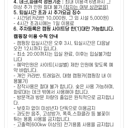
4. 데크,파쇄석 정원기준 :
​최대 이용객 6명까지 그
이상 추가 인원 절대 불가
(잠자는 여부 상관없음)
5
. 퇴실시간 초과 시 추가요금 징수
- 시간당(카라반 10,000원, 그 외 시설 5,000원)
- 4시간 초과시에는 1일 이용료
6
. 주차등록은 캠핑 사이트당 한(1)대만 가능합니다.
캠핑장 이용 수칙 안내
- 캠핑장 입실시간은 오후 3시, 퇴실시간은 다음날
오전 12시까지 입니다.
- 최소 20:00까지는 입실 완료, 이후는 입실불가합
니다
- 예약인원은 사이트(시설별) 제한 인원에 맞도록 예
약 바랍니다.
- 개인 카라반, 트레일러, 대형 캠핑카(캠핑장 내 이
용불가)
- 장작사용은 절대 불가 합니다. 숯은 사용 가능하며,
화로대는 데크 밖에서 사용해야 합니다.
- 방문객과 방문 차량의 출입은 원칙적으로 금지합니
다.
- 보호자 없이 미성년자 단독으로 이용금지
- 과도한 음주, 고성방가, 폭죽,스파클라 등 불꽃이
튀는 용품 사용을 금지합니다.
- 고출력(600kw 이상의) 전기용품 사용을 금지합니