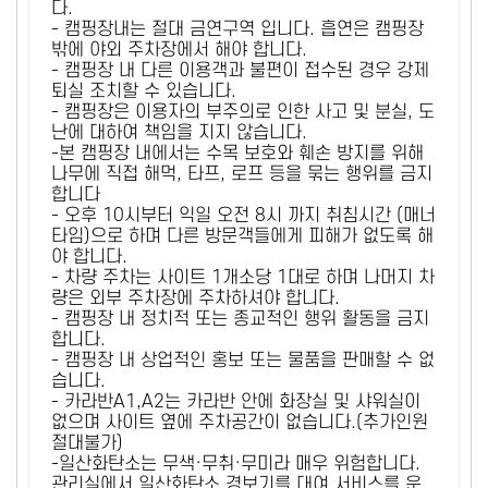
다.
- 캠핑장내는 절대 금연구역 입니다. 흡연은 캠핑장
밖에 야외 주차장에서 해야 합니다.
- 캠핑장 내 다른 이용객과 불편이 접수된 경우 강제
퇴실 조치할 수 있습니다.
- 캠핑장은 이용자의 부주의로 인한 사고 및 분실, 도
난에 대하여 책임을 지지 않습니다.
-본 캠핑장 내에서는 수목 보호와 훼손 방지를 위해
나무에 직접 해먹, 타프, 로프 등을 묶는 행위를 금지
합니다
- 오후 10시부터 익일 오전 8시 까지 취침시간 (매너
타임)으로 하며 다른 방문객들에게 피해가 없도록 해
야 합니다.
- 차량 주차는 사이트 1개소당 1대로 하며 나머지 차
량은 외부 주차장에 주차하셔야 합니다.
- 캠핑장 내 정치적 또는 종교적인 행위 활동을 금지
합니다.
- 캠핑장 내 상업적인 홍보 또는 물품을 판매할 수 없
습니다.
- 카라반A1,A2는 카라반 안에 화장실 및 샤워실이
없으며 사이트 옆에 주차공간이 없습니다.(추가인원
절대불가)
-일산화탄소는 무색·무취·무미라 매우 위험합니다.
관리실에서 일산화탄소 경보기를 대여 서비스를 운