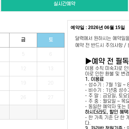
실시간예약
예약일 : 2026년 06월 15일
달력에서 원하시는 예약일을
금
토
예약 전 반드시 주의사항 /
5
6
▶예약 전 필
이용 수칙 미숙지로 인
12
13
이로 인한 환불 및 변
1. 이용료
19
20
- 성수기 : 7월 1일 ~
- 비수기 : 1년중 성
- 주 말 : 금요일, 토
26
27
- 주 중 : 월요일 ~ 
- 동일한 예약자 또는
하시더라도, 할인 혜택
- 한 가족 기준 단 한
다.
3. 카라반 정원기준 :
만