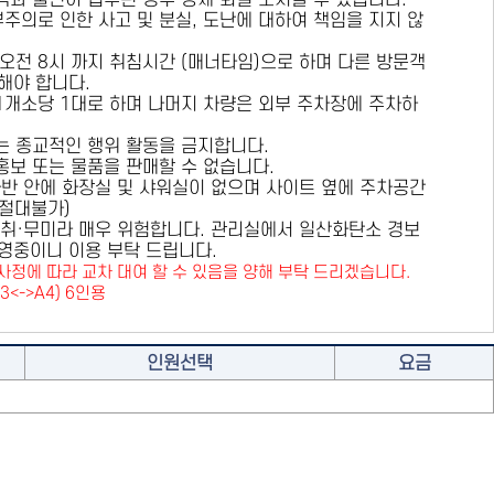
용객과 불편이 접수된 경우 강제 퇴실 조치할 수 있습니다.
부주의로 인한 사고 및 분실, 도난에 대하여 책임을 지지 않
 오전 8시 까지 취침시간 (매너타임)으로 하며 다른 방문객
해야 합니다.
 1개소당 1대로 하며 나머지 차량은 외부 주차장에 주차하
또는 종교적인 행위 활동을 금지합니다.
 홍보 또는 물품을 판매할 수 없습니다.
카라반 안에 화장실 및 샤워실이 없으며 사이트 옆에 주차공간
원절대불가)
취·무미라 매우 위험합니다. 관리실에서 일산화탄소 경보
영중이니 이용 부탁 드립니다.
사정에 따라 교차 대여 할 수 있음을 양해 부탁 드리겠습니다.
A3<->A4) 6인용
인원선택
요금