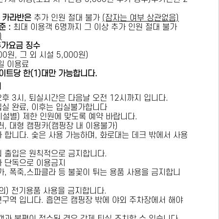
카라반은
추가 인원 절대 불가
(잠자는 여부 상관없음)
준 :
​최대 이용객 6명까지 그 이상 추가 인원 절대 불가
)
추가요금 징수
0원, 그 외 시설 5,000원)
1일 이용료
이트당 한(1)대만 가능합니다.
내
오후 3시, 퇴실시간은 다음날 오전 12시까지 입니다.
 입실 완료, 이후는 입실불가합니다
시설별) 제한 인원에 맞도록 예약 바랍니다.
러, 대형 캠핑카(캠핑장 내 이용불가)
가 합니다. 숯은 사용 가능하며, 화로대는 데크 밖에서 사용
의 출입은 원칙적으로 금지합니다.
자 단독으로 이용금지
방가, 폭죽,스파클라 등 불꽃이 튀는 용품 사용을 금지합니
상의) 전기용품 사용을 금지합니다.
연구역 입니다. 흡연은 캠핑장 밖에 야외 주차장에서 해야