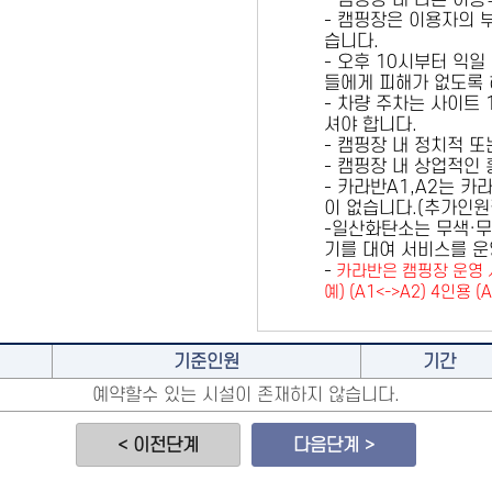
- 캠핑장 내 다른 이
- 캠핑장은 이용자의 
습니다.
- 오후 10시부터 익일
들에게 피해가 없도록 
- 차량 주차는 사이트
셔야 합니다.
- 캠핑장 내 정치적 
- 캠핑장 내 상업적인
- 카라반A1,A2는 
이 없습니다.(추가인
-일산화탄소는 무색·무
기를 대여 서비스를 운
-
카라반은 캠핑장 운영 
예) (A1<->A2) 4인용 (
기준인원
기간
예약할수 있는 시설이 존재하지 않습니다.
< 이전단계
다음단계 >