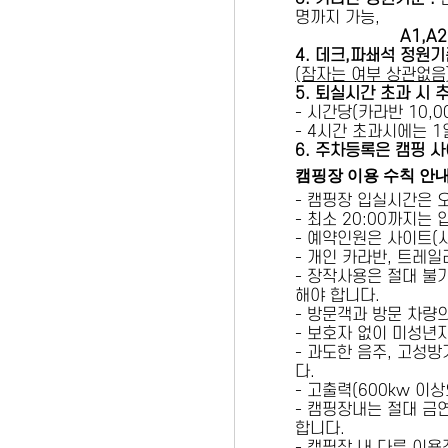
명까지 가능,
A1,A2 
4. 데크,파쇄석 정원기
(잠자는 여부 상관없음
5
. 퇴실시간 초과 시 
- 시간당(카라반 10,00
- 4시간 초과시에는 
6
. 주차등록은 캠핑 사
캠핑장 이용 수칙 안
- 캠핑장 입실시간은 
- 최소 20:00까지는
- 예약인원은 사이트(
- 개인 카라반, 트레일
- 장작사용은 절대 불
해야 합니다.
- 방문객과 방문 차량
- 보호자 없이 미성년
- 과도한 음주, 고성
다.
- 고출력(600kw 이
- 캠핑장내는 절대 금
합니다.