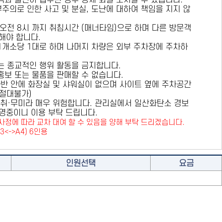
용객과 불편이 접수된 경우 강제 퇴실 조치할 수 있습니다.
부주의로 인한 사고 및 분실, 도난에 대하여 책임을 지지 않
 오전 8시 까지 취침시간 (매너타임)으로 하며 다른 방문객
해야 합니다.
 1개소당 1대로 하며 나머지 차량은 외부 주차장에 주차하
또는 종교적인 행위 활동을 금지합니다.
 홍보 또는 물품을 판매할 수 없습니다.
카라반 안에 화장실 및 샤워실이 없으며 사이트 옆에 주차공간
원절대불가)
취·무미라 매우 위험합니다. 관리실에서 일산화탄소 경보
영중이니 이용 부탁 드립니다.
사정에 따라 교차 대여 할 수 있음을 양해 부탁 드리겠습니다.
A3<->A4) 6인용
인원선택
요금