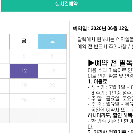
실시간예약
예약일 : 2026년 06월 12일
달력에서 원하시는 예약일을
금
토
예약 전 반드시 주의사항 /
5
6
▶예약 전 필
이용 수칙 미숙지로 인
12
13
이로 인한 환불 및 변
1. 이용료
19
20
- 성수기 : 7월 1일 ~
- 비수기 : 1년중 성
- 주 말 : 금요일, 토
26
27
- 주 중 : 월요일 ~ 
- 동일한 예약자 또는
하시더라도, 할인 혜택
- 한 가족 기준 단 한
다.
3. 카라반 정원기준 :
만