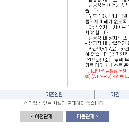
- 캠핑장 내 다른 이
- 캠핑장은 이용자의 
습니다.
- 오후 10시부터 익일
들에게 피해가 없도록 
- 차량 주차는 사이트
셔야 합니다.
- 캠핑장 내 정치적 
- 캠핑장 내 상업적인
- 카라반A1,A2는 
이 없습니다.(추가인
-일산화탄소는 무색·무
기를 대여 서비스를 운
-
카라반은 캠핑장 운영 
예) (A1<->A2) 4인용 (
기준인원
기간
예약할수 있는 시설이 존재하지 않습니다.
< 이전단계
다음단계 >