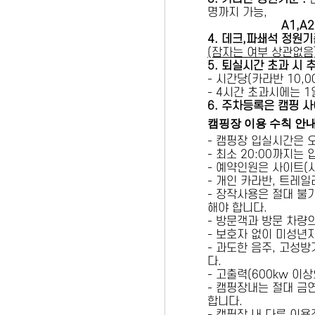
명까지 가능,
A1,A2 
4. 데크,파쇄석 정원기
(잠자는 여부 상관없음
5
. 퇴실시간 초과 시 
- 시간당(카라반 10,00
- 4시간 초과시에는 
6
. 주차등록은 캠핑 사
캠핑장 이용 수칙 안
- 캠핑장 입실시간은 
- 최소 20:00까지는
- 예약인원은 사이트(
- 개인 카라반, 트레일
- 장작사용은 절대 불
해야 합니다.
- 방문객과 방문 차량
- 보호자 없이 미성년
- 과도한 음주, 고성
다.
- 고출력(600kw 이
- 캠핑장내는 절대 금
합니다.