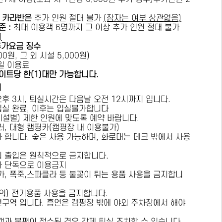
카라반은
추가 인원 절대 불가
(잠자는 여부 상관없음)
준 :
​최대 이용객 6명까지 그 이상 추가 인원 절대 불가
)
추가요금 징수
0원, 그 외 시설 5,000원)
1일 이용료
이트당 한(1)대만 가능합니다.
내
오후 3시, 퇴실시간은 다음날 오전 12시까지 입니다.
 입실 완료, 이후는 입실불가합니다
시설별) 제한 인원에 맞도록 예약 바랍니다.
러, 대형 캠핑카(캠핑장 내 이용불가)
가 합니다. 숯은 사용 가능하며, 화로대는 데크 밖에서 사용
의 출입은 원칙적으로 금지합니다.
자 단독으로 이용금지
방가, 폭죽,스파클라 등 불꽃이 튀는 용품 사용을 금지합니
상의) 전기용품 사용을 금지합니다.
연구역 입니다. 흡연은 캠핑장 밖에 야외 주차장에서 해야