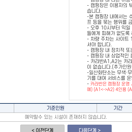
- 캠핑장 내 다른 이
- 캠핑장은 이용자의 
습니다.
-본 캠핑장 내에서는 
프 등을 묶는 행위를 
- 오후 10시부터 익일
들에게 피해가 없도록 
- 차량 주차는 사이트
셔야 합니다.
- 캠핑장 내 정치적 
- 캠핑장 내 상업적인
- 카라반A1,A2는 
이 없습니다.(추가인
-일산화탄소는 무색·무
기를 대여 서비스를 운
-
카라반은 캠핑장 운영 
예) (A1<->A2) 4인용 (
기준인원
기간
예약할수 있는 시설이 존재하지 않습니다.
< 이전단계
다음단계 >