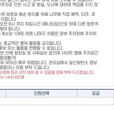
용객과 불편이 접수된 경우 강제 퇴실 조치할 수 있습니다.
부주의로 인한 사고 및 분실, 도난에 대하여 책임을 지지 않
수목 보호와 훼손 방지를 위해
나무에 직접 해먹, 타프, 로
금지
합니다
 오전 8시 까지 취침시간 (매너타임)으로 하며 다른 방문객
해야 합니다.
 1개소당 1대로 하며 나머지 차량은 외부 주차장에 주차하
또는 종교적인 행위 활동을 금지합니다.
 홍보 또는 물품을 판매할 수 없습니다.
카라반 안에 화장실 및 샤워실이 없으며 사이트 옆에 주차공간
원절대불가)
취·무미라 매우 위험합니다. 관리실에서 일산화탄소 경보
영중이니 이용 부탁 드립니다.
사정에 따라 교차 대여 할 수 있음을 양해 부탁 드리겠습니다.
A3<->A4) 6인용
인원선택
요금