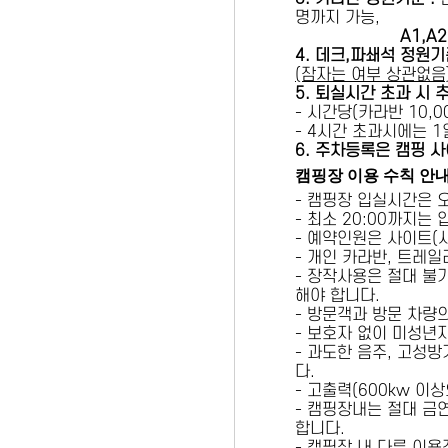
명까지 가능,
A1,A2 
4. 데크,파쇄석 정원기
(잠자는 여부 상관없음
5
. 퇴실시간 초과 시 
- 시간당(카라반 10,00
- 4시간 초과시에는 
6
. 주차등록은 캠핑 사
캠핑장 이용 수칙 안
- 캠핑장 입실시간은 
- 최소 20:00까지는
- 예약인원은 사이트(
- 개인 카라반, 트레일
- 장작사용은 절대 불
해야 합니다.
- 방문객과 방문 차량
- 보호자 없이 미성년
- 과도한 음주, 고성
다.
- 고출력(600kw 이
- 캠핑장내는 절대 금
합니다.