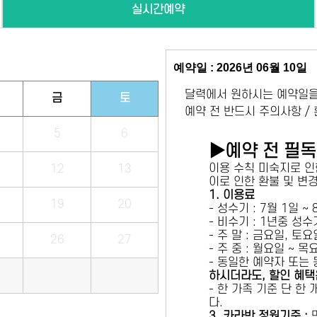
실시간예약
예약일 : 2026년 06월 10일
달력에서 원하시는 예약일을
금
토
예약 전 반드시 주의사항 /
5
6
▶예약 전 필
이용 수칙 미숙지로 인
12
13
이로 인한 환불 및 변
1. 이용료
19
20
- 성수기 : 7월 1일 ~
- 비수기 : 1년중 성
- 주 말 : 금요일, 토
26
27
- 주 중 : 월요일 ~ 
- 동일한 예약자 또는
하시더라도, 할인 혜택
- 한 가족 기준 단 한
다.
3. 카라반 정원기준 :
만