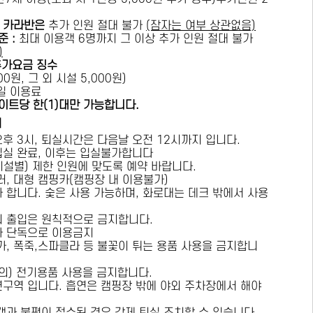
카라반은
추가 인원 절대 불가
(잠자는 여부 상관없음)
준 :
​최대 이용객 6명까지 그 이상 추가 인원 절대 불가
)
추가요금 징수
0원, 그 외 시설 5,000원)
1일 이용료
이트당 한(1)대만 가능합니다.
내
오후 3시, 퇴실시간은 다음날 오전 12시까지 입니다.
 입실 완료, 이후는 입실불가합니다
시설별) 제한 인원에 맞도록 예약 바랍니다.
러, 대형 캠핑카(캠핑장 내 이용불가)
가 합니다. 숯은 사용 가능하며, 화로대는 데크 밖에서 사용
의 출입은 원칙적으로 금지합니다.
자 단독으로 이용금지
방가, 폭죽,스파클라 등 불꽃이 튀는 용품 사용을 금지합니
상의) 전기용품 사용을 금지합니다.
연구역 입니다. 흡연은 캠핑장 밖에 야외 주차장에서 해야