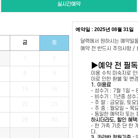
실시간예약
예약일 : 2025년 08월 31일
달력에서 원하시는 예약일을
금
토
예약 전 반드시 주의사항 /
1
2
▶예약 전 필
이용 수칙 미숙지로 인
8
9
이로 인한 환불 및 변
1. 이용료
15
16
- 성수기 : 7월 1일 ~
- 비수기 : 1년중 성
- 주 말 : 금요일, 토
22
23
- 주 중 : 월요일 ~ 
- 동일한 예약자 또는
29
30
하시더라도, 할인 혜택
- 한 가족 기준 단 한
다.
3. 카라반 정원기준 :
만