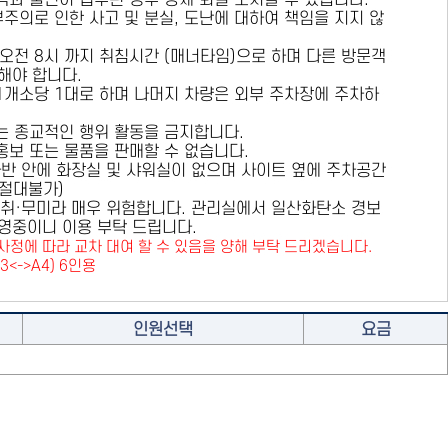
용객과 불편이 접수된 경우 강제 퇴실 조치할 수 있습니다.
부주의로 인한 사고 및 분실, 도난에 대하여 책임을 지지 않
 오전 8시 까지 취침시간 (매너타임)으로 하며 다른 방문객
해야 합니다.
 1개소당 1대로 하며 나머지 차량은 외부 주차장에 주차하
또는 종교적인 행위 활동을 금지합니다.
 홍보 또는 물품을 판매할 수 없습니다.
카라반 안에 화장실 및 샤워실이 없으며 사이트 옆에 주차공간
원절대불가)
취·무미라 매우 위험합니다. 관리실에서 일산화탄소 경보
영중이니 이용 부탁 드립니다.
사정에 따라 교차 대여 할 수 있음을 양해 부탁 드리겠습니다.
A3<->A4) 6인용
인원선택
요금