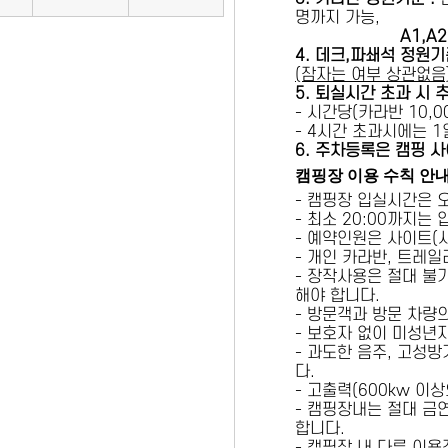
명까지 가능,
A1,A2 
4. 데크,파쇄석 정원기
(잠자는 여부 상관없음
5
. 퇴실시간 초과 시 
- 시간당(카라반 10,00
- 4시간 초과시에는 
6
. 주차등록은 캠핑 사
캠핑장 이용 수칙 안
- 캠핑장 입실시간은 
- 최소 20:00까지는
- 예약인원은 사이트(
- 개인 카라반, 트레일
- 장작사용은 절대 불
해야 합니다.
- 방문객과 방문 차량
- 보호자 없이 미성년
- 과도한 음주, 고성
다.
- 고출력(600kw 이
- 캠핑장내는 절대 금
합니다.