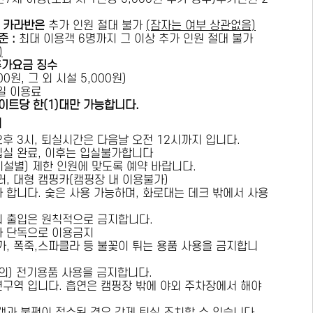
카라반은
추가 인원 절대 불가
(잠자는 여부 상관없음)
준 :
​최대 이용객 6명까지 그 이상 추가 인원 절대 불가
)
추가요금 징수
0원, 그 외 시설 5,000원)
1일 이용료
이트당 한(1)대만 가능합니다.
내
오후 3시, 퇴실시간은 다음날 오전 12시까지 입니다.
 입실 완료, 이후는 입실불가합니다
시설별) 제한 인원에 맞도록 예약 바랍니다.
러, 대형 캠핑카(캠핑장 내 이용불가)
가 합니다. 숯은 사용 가능하며, 화로대는 데크 밖에서 사용
의 출입은 원칙적으로 금지합니다.
자 단독으로 이용금지
방가, 폭죽,스파클라 등 불꽃이 튀는 용품 사용을 금지합니
상의) 전기용품 사용을 금지합니다.
연구역 입니다. 흡연은 캠핑장 밖에 야외 주차장에서 해야