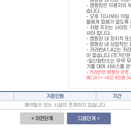
- 캠핑장 내 다른 이
- 캠핑장은 이용자의 
습니다.
- 오후 10시부터 익일
들에게 피해가 없도록 
- 차량 주차는 사이트
셔야 합니다.
- 캠핑장 내 정치적 
- 캠핑장 내 상업적인
- 카라반A1,A2는 
이 없습니다.(추가인
-일산화탄소는 무색·무
기를 대여 서비스를 운
-
카라반은 캠핑장 운영 
예) (A1<->A2) 4인용 (
기준인원
기간
예약할수 있는 시설이 존재하지 않습니다.
< 이전단계
다음단계 >