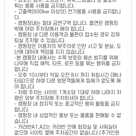
- 과도한 음주, 고성방가, 폭죽,스파클라 등 불꽃이
튀는 용품 사용을 금지합니다.
- 고출력(600kw 이상의) 전기용품 사용을 금지합니
다.
- 캠핑장내는 절대 금연구역 입니다. 흡연은 캠핑장
밖에 야외 주차장에서 해야 합니다.
- 캠핑장 내 다른 이용객과 불편이 접수된 경우 강제
퇴실 조치할 수 있습니다.
- 캠핑장은 이용자의 부주의로 인한 사고 및 분실, 도
난에 대하여 책임을 지지 않습니다.
-본 캠핑장 내에서는 수목 보호와 훼손 방지를 위해
나무에 직접 해먹, 타프, 로프 등을 묶는 행위를 금지
합니다
- 오후 10시부터 익일 오전 8시 까지 취침시간 (매너
타임)으로 하며 다른 방문객들에게 피해가 없도록 해
야 합니다.
- 차량 주차는 사이트 1개소당 1대로 하며 나머지 차
량은 외부 주차장에 주차하셔야 합니다.
- 캠핑장 내 정치적 또는 종교적인 행위 활동을 금지
합니다.
- 캠핑장 내 상업적인 홍보 또는 물품을 판매할 수 없
습니다.
- 카라반A1,A2는 카라반 안에 화장실 및 샤워실이
없으며 사이트 옆에 주차공간이 없습니다.(추가인원