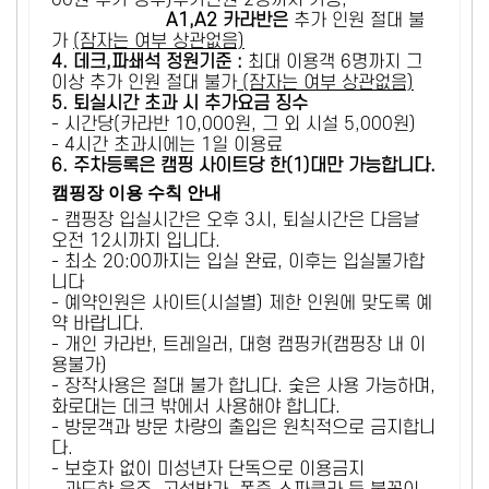
00원 추가 징수)추가인원 2명까지 가능,
A1,A2 카라반은
추가 인원 절대 불
가
(잠자는 여부 상관없음)
4. 데크,파쇄석 정원기준 :
​최대 이용객 6명까지 그
이상 추가 인원 절대 불가
(잠자는 여부 상관없음)
5
. 퇴실시간 초과 시 추가요금 징수
- 시간당(카라반 10,000원, 그 외 시설 5,000원)
- 4시간 초과시에는 1일 이용료
6
. 주차등록은 캠핑 사이트당 한(1)대만 가능합니다.
캠핑장 이용 수칙 안내
- 캠핑장 입실시간은 오후 3시, 퇴실시간은 다음날
오전 12시까지 입니다.
- 최소 20:00까지는 입실 완료, 이후는 입실불가합
니다
- 예약인원은 사이트(시설별) 제한 인원에 맞도록 예
약 바랍니다.
- 개인 카라반, 트레일러, 대형 캠핑카(캠핑장 내 이
용불가)
- 장작사용은 절대 불가 합니다. 숯은 사용 가능하며,
화로대는 데크 밖에서 사용해야 합니다.
- 방문객과 방문 차량의 출입은 원칙적으로 금지합니
다.
- 보호자 없이 미성년자 단독으로 이용금지