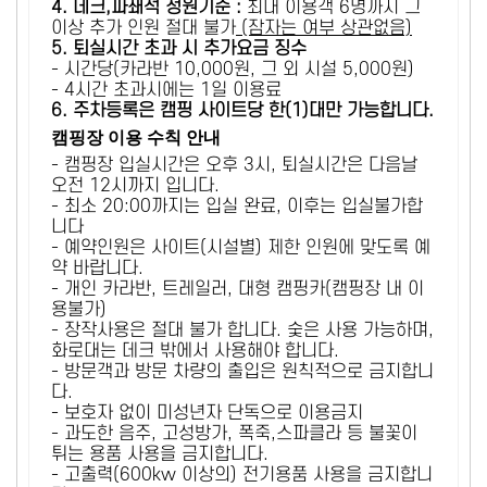
4. 데크,파쇄석 정원기준 :
​최대 이용객 6명까지 그
이상 추가 인원 절대 불가
(잠자는 여부 상관없음)
5
. 퇴실시간 초과 시 추가요금 징수
- 시간당(카라반 10,000원, 그 외 시설 5,000원)
- 4시간 초과시에는 1일 이용료
6
. 주차등록은 캠핑 사이트당 한(1)대만 가능합니다.
캠핑장 이용 수칙 안내
- 캠핑장 입실시간은 오후 3시, 퇴실시간은 다음날
오전 12시까지 입니다.
- 최소 20:00까지는 입실 완료, 이후는 입실불가합
니다
- 예약인원은 사이트(시설별) 제한 인원에 맞도록 예
약 바랍니다.
- 개인 카라반, 트레일러, 대형 캠핑카(캠핑장 내 이
용불가)
- 장작사용은 절대 불가 합니다. 숯은 사용 가능하며,
화로대는 데크 밖에서 사용해야 합니다.
- 방문객과 방문 차량의 출입은 원칙적으로 금지합니
다.
- 보호자 없이 미성년자 단독으로 이용금지
- 과도한 음주, 고성방가, 폭죽,스파클라 등 불꽃이
튀는 용품 사용을 금지합니다.
- 고출력(600kw 이상의) 전기용품 사용을 금지합니