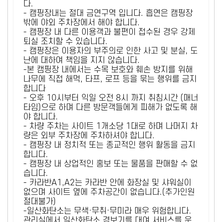
다.
- 캠핑장내는 절대 금연구역 입니다. 흡연은 캠핑장
밖에 야외 주차장에서 해야 합니다.
- 캠핑장 내 다른 이용객과 불편이 접수된 경우 강제
퇴실 조치할 수 있습니다.
- 캠핑장은 이용자의 부주의로 인한 사고 및 분실, 도
난에 대하여 책임을 지지 않습니다.
-본 캠핑장 내에서는 수목 보호와 훼손 방지를 위해
나무에 직접 해먹, 타프, 로프 등을 묶는 행위를 금지
합니다
- 오후 10시부터 익일 오전 8시 까지 취침시간 (매너
타임)으로 하며 다른 방문객들에게 피해가 없도록 해
야 합니다.
- 차량 주차는 사이트 1개소당 1대로 하며 나머지 차
량은 외부 주차장에 주차하셔야 합니다.
- 캠핑장 내 정치적 또는 종교적인 행위 활동을 금지
합니다.
- 캠핑장 내 상업적인 홍보 또는 물품을 판매할 수 없
습니다.
- 카라반A1,A2는 카라반 안에 화장실 및 샤워실이
없으며 사이트 옆에 주차공간이 없습니다.(추가인원
절대불가)
-일산화탄소는 무색·무취·무미라 매우 위험합니다.
관리실에서 일산화탄소 경보기를 대여 서비스를 운