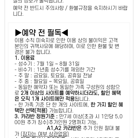
설의 정보가 출력됩니다.
예약 전 반드시 주의사항 / 환불규정을 숙지하시기 바랍
니다.
▶예약 전 필독◀
이용 수칙 미숙지로 인한 이용 상의 불이익은 고객
본인의 귀책사유에 해당하며, 이로 인한 환불 및 변
경은 불가 합니다.
1. 이용료
- 성수기 : 7월 1일 ~ 8월 31일
- 비수기 : 1년중 성수기를 제외한 기간
- 주 말 : 금요일, 토요일, 공휴일 전날
- 주 중 : 월요일 ~ 목요일, 공휴일
- 동일한 예약자 또는 동일한 가족 구성원의 성함으
로
2개 이상의 사이트를 예약하시더라도, 할인 혜택
은 오직 1개 사이트에만 적용
됩니다.
- 한 가족 기준 단 한 개의 사이트에,
한 가지 할인 혜
택만 선택(적용)
가능합니다.
3. 카라반 정원기준 :
만7세 이상(초과 시 1인당 5,0
00원 추가 징수)추가인원 2명까지 가능,
A1,A2 카라반은
추가 인원 절대 불
가
(잠자는 여부 상관없음)