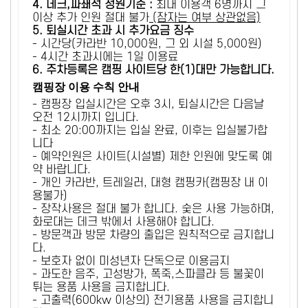
4. 데크,파쇄석 정원기준 :
​최대 이용객 6명까지 그
이상 추가 인원 절대 불가
(잠자는 여부 상관없음)
5
. 퇴실시간 초과 시 추가요금 징수
- 시간당(카라반 10,000원, 그 외 시설 5,000원)
- 4시간 초과시에는 1일 이용료
6
. 주차등록은 캠핑 사이트당 한(1)대만 가능합니다.
캠핑장 이용 수칙 안내
- 캠핑장 입실시간은 오후 3시, 퇴실시간은 다음날
오전 12시까지 입니다.
- 최소 20:00까지는 입실 완료, 이후는 입실불가합
니다
- 예약인원은 사이트(시설별) 제한 인원에 맞도록 예
약 바랍니다.
- 개인 카라반, 트레일러, 대형 캠핑카(캠핑장 내 이
용불가)
- 장작사용은 절대 불가 합니다. 숯은 사용 가능하며,
화로대는 데크 밖에서 사용해야 합니다.
- 방문객과 방문 차량의 출입은 원칙적으로 금지합니
다.
- 보호자 없이 미성년자 단독으로 이용금지
- 과도한 음주, 고성방가, 폭죽,스파클라 등 불꽃이
튀는 용품 사용을 금지합니다.
- 고출력(600kw 이상의) 전기용품 사용을 금지합니