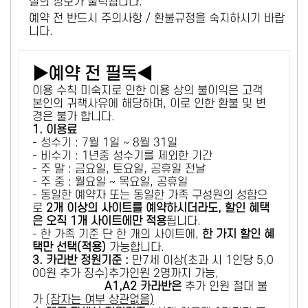
설의 정보가 출력됩니다.
예약 전 반드시 주의사항 / 환불규정을 숙지하시기 바랍
니다.
▶예약 전 필독◀
이용 수칙 미숙지로 인한 이용 상의 불이익은 고객
본인의 귀책사유에 해당하며, 이로 인한 환불 및 변
경은 불가 합니다.
1. 이용료
- 성수기 : 7월 1일 ~ 8월 31일
- 비수기 : 1년중 성수기를 제외한 기간
- 주 말 : 금요일, 토요일, 공휴일 전날
- 주 중 : 월요일 ~ 목요일, 공휴일
- 동일한 예약자 또는 동일한 가족 구성원의 성함으
로
2개 이상의 사이트를 예약하시더라도, 할인 혜택
은 오직 1개 사이트에만 적용
됩니다.
- 한 가족 기준 단 한 개의 사이트에,
한 가지 할인 혜
택만 선택(적용)
가능합니다.
3. 카라반 정원기준 :
만7세 이상(초과 시 1인당 5,0
00원 추가 징수)추가인원 2명까지 가능,
A1,A2 카라반은
추가 인원 절대 불
가
(잠자는 여부 상관없음)