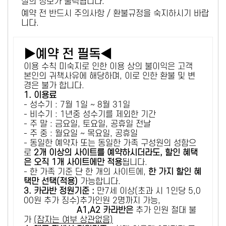
설의 정보가 출력됩니다.
예약 전 반드시 주의사항 / 환불규정을 숙지하시기 바랍
니다.
▶예약 전 필독◀
이용 수칙 미숙지로 인한 이용 상의 불이익은 고객
본인의 귀책사유에 해당하며, 이로 인한 환불 및 변
경은 불가 합니다.
1. 이용료
- 성수기 : 7월 1일 ~ 8월 31일
- 비수기 : 1년중 성수기를 제외한 기간
- 주 말 : 금요일, 토요일, 공휴일 전날
- 주 중 : 월요일 ~ 목요일, 공휴일
- 동일한 예약자 또는 동일한 가족 구성원의 성함으
로
2개 이상의 사이트를 예약하시더라도, 할인 혜택
은 오직 1개 사이트에만 적용
됩니다.
- 한 가족 기준 단 한 개의 사이트에,
한 가지 할인 혜
택만 선택(적용)
가능합니다.
3. 카라반 정원기준 :
만7세 이상(초과 시 1인당 5,0
00원 추가 징수)추가인원 2명까지 가능,
A1,A2 카라반은
추가 인원 절대 불
가
(잠자는 여부 상관없음)