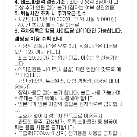
4. 데크,파쇄석 정원기준 :
​최대 이용객 6명까지 그
이상 추가 인원 절대 불가
(잠자는 여부 상관없음)
5
. 퇴실시간 초과 시 추가요금 징수
- 시간당(카라반 10,000원, 그 외 시설 5,000원)
- 4시간 초과시에는 1일 이용료
6
. 주차등록은 캠핑 사이트당 한(1)대만 가능합니다.
캠핑장 이용 수칙 안내
- 캠핑장 입실시간은 오후 3시, 퇴실시간은 다음날
오전 12시까지 입니다.
- 최소 20:00까지는 입실 완료, 이후는 입실불가합
니다
- 예약인원은 사이트(시설별) 제한 인원에 맞도록 예
약 바랍니다.
- 개인 카라반, 트레일러, 대형 캠핑카(캠핑장 내 이
용불가)
- 장작사용은 절대 불가 합니다. 숯은 사용 가능하며,
화로대는 데크 밖에서 사용해야 합니다.
- 방문객과 방문 차량의 출입은 원칙적으로 금지합니
다.
- 보호자 없이 미성년자 단독으로 이용금지
- 과도한 음주, 고성방가, 폭죽,스파클라 등 불꽃이
튀는 용품 사용을 금지합니다.
- 고출력(600kw 이상의) 전기용품 사용을 금지합니