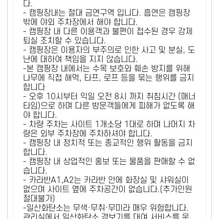
다.
- 캠핑장내는 절대 금연구역 입니다. 흡연은 캠핑장
밖에 야외 주차장에서 해야 합니다.
- 캠핑장 내 다른 이용객과 불편이 접수된 경우 강제
퇴실 조치할 수 있습니다.
- 캠핑장은 이용자의 부주의로 인한 사고 및 분실, 도
난에 대하여 책임을 지지 않습니다.
-본 캠핑장 내에서는 수목 보호와 훼손 방지를 위해
나무에 직접 해먹, 타프, 로프 등을 묶는 행위를 금지
합니다
- 오후 10시부터 익일 오전 8시 까지 취침시간 (매너
타임)으로 하며 다른 방문객들에게 피해가 없도록 해
야 합니다.
- 차량 주차는 사이트 1개소당 1대로 하며 나머지 차
량은 외부 주차장에 주차하셔야 합니다.
- 캠핑장 내 정치적 또는 종교적인 행위 활동을 금지
합니다.
- 캠핑장 내 상업적인 홍보 또는 물품을 판매할 수 없
습니다.
- 카라반A1,A2는 카라반 안에 화장실 및 샤워실이
없으며 사이트 옆에 주차공간이 없습니다.(추가인원
절대불가)
-일산화탄소는 무색·무취·무미라 매우 위험합니다.
관리실에서 일산화탄소 경보기를 대여 서비스를 운