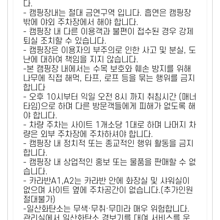
다.
- 캠핑장내는 절대 금연구역 입니다. 흡연은 캠핑장
밖에 야외 주차장에서 해야 합니다.
- 캠핑장 내 다른 이용객과 불편이 접수된 경우 강제
퇴실 조치할 수 있습니다.
- 캠핑장은 이용자의 부주의로 인한 사고 및 분실, 도
난에 대하여 책임을 지지 않습니다.
-본 캠핑장 내에서는 수목 보호와 훼손 방지를 위해
나무에 직접 해먹, 타프, 로프 등을 묶는 행위를 금지
합니다
- 오후 10시부터 익일 오전 8시 까지 취침시간 (매너
타임)으로 하며 다른 방문객들에게 피해가 없도록 해
야 합니다.
- 차량 주차는 사이트 1개소당 1대로 하며 나머지 차
량은 외부 주차장에 주차하셔야 합니다.
- 캠핑장 내 정치적 또는 종교적인 행위 활동을 금지
합니다.
- 캠핑장 내 상업적인 홍보 또는 물품을 판매할 수 없
습니다.
- 카라반A1,A2는 카라반 안에 화장실 및 샤워실이
없으며 사이트 옆에 주차공간이 없습니다.(추가인원
절대불가)
-일산화탄소는 무색·무취·무미라 매우 위험합니다.
관리실에서 일산화탄소 경보기를 대여 서비스를 운