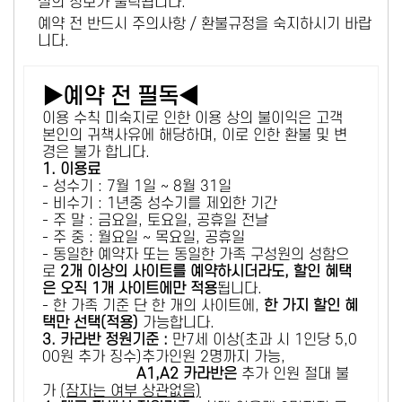
설의 정보가 출력됩니다.
예약 전 반드시 주의사항 / 환불규정을 숙지하시기 바랍
니다.
▶예약 전 필독◀
이용 수칙 미숙지로 인한 이용 상의 불이익은 고객
본인의 귀책사유에 해당하며, 이로 인한 환불 및 변
경은 불가 합니다.
1. 이용료
- 성수기 : 7월 1일 ~ 8월 31일
- 비수기 : 1년중 성수기를 제외한 기간
- 주 말 : 금요일, 토요일, 공휴일 전날
- 주 중 : 월요일 ~ 목요일, 공휴일
- 동일한 예약자 또는 동일한 가족 구성원의 성함으
로
2개 이상의 사이트를 예약하시더라도, 할인 혜택
은 오직 1개 사이트에만 적용
됩니다.
- 한 가족 기준 단 한 개의 사이트에,
한 가지 할인 혜
택만 선택(적용)
가능합니다.
3. 카라반 정원기준 :
만7세 이상(초과 시 1인당 5,0
00원 추가 징수)추가인원 2명까지 가능,
A1,A2 카라반은
추가 인원 절대 불
가
(잠자는 여부 상관없음)