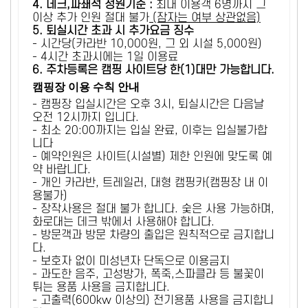
4. 데크,파쇄석 정원기준 :
​최대 이용객 6명까지 그
이상 추가 인원 절대 불가
(잠자는 여부 상관없음)
5
. 퇴실시간 초과 시 추가요금 징수
- 시간당(카라반 10,000원, 그 외 시설 5,000원)
- 4시간 초과시에는 1일 이용료
6
. 주차등록은 캠핑 사이트당 한(1)대만 가능합니다.
캠핑장 이용 수칙 안내
- 캠핑장 입실시간은 오후 3시, 퇴실시간은 다음날
오전 12시까지 입니다.
- 최소 20:00까지는 입실 완료, 이후는 입실불가합
니다
- 예약인원은 사이트(시설별) 제한 인원에 맞도록 예
약 바랍니다.
- 개인 카라반, 트레일러, 대형 캠핑카(캠핑장 내 이
용불가)
- 장작사용은 절대 불가 합니다. 숯은 사용 가능하며,
화로대는 데크 밖에서 사용해야 합니다.
- 방문객과 방문 차량의 출입은 원칙적으로 금지합니
다.
- 보호자 없이 미성년자 단독으로 이용금지
- 과도한 음주, 고성방가, 폭죽,스파클라 등 불꽃이
튀는 용품 사용을 금지합니다.
- 고출력(600kw 이상의) 전기용품 사용을 금지합니