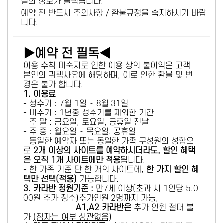
설의 정보가 출력됩니다.
예약 전 반드시 주의사항 / 환불규정을 숙지하시기 바랍
니다.
▶예약 전 필독◀
이용 수칙 미숙지로 인한 이용 상의 불이익은 고객
본인의 귀책사유에 해당하며, 이로 인한 환불 및 변
경은 불가 합니다.
1. 이용료
- 성수기 : 7월 1일 ~ 8월 31일
- 비수기 : 1년중 성수기를 제외한 기간
- 주 말 : 금요일, 토요일, 공휴일 전날
- 주 중 : 월요일 ~ 목요일, 공휴일
- 동일한 예약자 또는 동일한 가족 구성원의 성함으
로
2개 이상의 사이트를 예약하시더라도, 할인 혜택
은 오직 1개 사이트에만 적용
됩니다.
- 한 가족 기준 단 한 개의 사이트에,
한 가지 할인 혜
택만 선택(적용)
가능합니다.
3. 카라반 정원기준 :
만7세 이상(초과 시 1인당 5,0
00원 추가 징수)추가인원 2명까지 가능,
A1,A2 카라반은
추가 인원 절대 불
가
(잠자는 여부 상관없음)