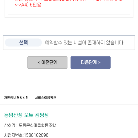
<->A4) 6인용
예약할수 있는 시설이 존재하지 않습니다.
< 이전단계
다음단계 >
개인정보처리방침
서비스이용약관
용암산성 오토 캠핑장
상호명 : 도동문화마을협동조합
사업자번호:1588102096