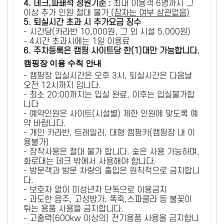
4. 데크,파쇄석 정원기준 :
​최대 이용객 6명까지 그
이상 추가 인원 절대 불가
(잠자는 여부 상관없음)
5
. 퇴실시간 초과 시 추가요금 징수
- 시간당(카라반 10,000원, 그 외 시설 5,000원)
- 4시간 초과시에는 1일 이용료
6
. 주차등록은 캠핑 사이트당 한(1)대만 가능합니다.
캠핑장 이용 수칙 안내
- 캠핑장 입실시간은 오후 3시, 퇴실시간은 다음날
오전 12시까지 입니다.
- 최소 20:00까지는 입실 완료, 이후는 입실불가합
니다
- 예약인원은 사이트(시설별) 제한 인원에 맞도록 예
약 바랍니다.
- 개인 카라반, 트레일러, 대형 캠핑카(캠핑장 내 이
용불가)
- 장작사용은 절대 불가 합니다. 숯은 사용 가능하며,
화로대는 데크 밖에서 사용해야 합니다.
- 방문객과 방문 차량의 출입은 원칙적으로 금지합니
다.
- 보호자 없이 미성년자 단독으로 이용금지
- 과도한 음주, 고성방가, 폭죽,스파클라 등 불꽃이
튀는 용품 사용을 금지합니다.
- 고출력(600kw 이상의) 전기용품 사용을 금지합니