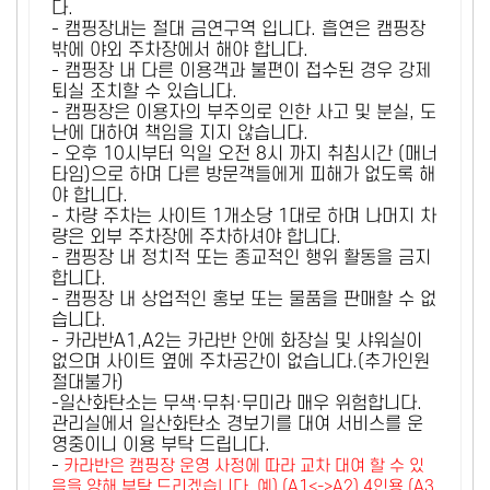
다.
- 캠핑장내는 절대 금연구역 입니다. 흡연은 캠핑장
밖에 야외 주차장에서 해야 합니다.
- 캠핑장 내 다른 이용객과 불편이 접수된 경우 강제
퇴실 조치할 수 있습니다.
- 캠핑장은 이용자의 부주의로 인한 사고 및 분실, 도
난에 대하여 책임을 지지 않습니다.
- 오후 10시부터 익일 오전 8시 까지 취침시간 (매너
타임)으로 하며 다른 방문객들에게 피해가 없도록 해
야 합니다.
- 차량 주차는 사이트 1개소당 1대로 하며 나머지 차
량은 외부 주차장에 주차하셔야 합니다.
- 캠핑장 내 정치적 또는 종교적인 행위 활동을 금지
합니다.
- 캠핑장 내 상업적인 홍보 또는 물품을 판매할 수 없
습니다.
- 카라반A1,A2는 카라반 안에 화장실 및 샤워실이
없으며 사이트 옆에 주차공간이 없습니다.(추가인원
절대불가)
-일산화탄소는 무색·무취·무미라 매우 위험합니다.
관리실에서 일산화탄소 경보기를 대여 서비스를 운
영중이니 이용 부탁 드립니다.
-
카라반은 캠핑장 운영 사정에 따라 교차 대여 할 수 있
음을 양해 부탁 드리겠습니다. 예) (A1<->A2) 4인용 (A3