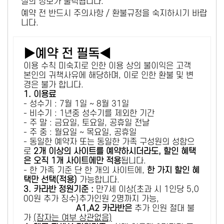
설의 정보가 출력됩니다.
예약 전 반드시 주의사항 / 환불규정을 숙지하시기 바랍
니다.
▶예약 전 필독◀
이용 수칙 미숙지로 인한 이용 상의 불이익은 고객
본인의 귀책사유에 해당하며, 이로 인한 환불 및 변
경은 불가 합니다.
1. 이용료
- 성수기 : 7월 1일 ~ 8월 31일
- 비수기 : 1년중 성수기를 제외한 기간
- 주 말 : 금요일, 토요일, 공휴일 전날
- 주 중 : 월요일 ~ 목요일, 공휴일
- 동일한 예약자 또는 동일한 가족 구성원의 성함으
로
2개 이상의 사이트를 예약하시더라도, 할인 혜택
은 오직 1개 사이트에만 적용
됩니다.
- 한 가족 기준 단 한 개의 사이트에,
한 가지 할인 혜
택만 선택(적용)
가능합니다.
3. 카라반 정원기준 :
만7세 이상(초과 시 1인당 5,0
00원 추가 징수)추가인원 2명까지 가능,
A1,A2 카라반은
추가 인원 절대 불
가
(잠자는 여부 상관없음)