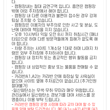
다.
- 캠핑장내는 절대 금연구역 입니다. 흡연은 캠핑장
밖에 야외 주차장에서 해야 합니다.
- 캠핑장 내 다른 이용객과 불편이 접수된 경우 강제
퇴실 조치할 수 있습니다.
- 캠핑장은 이용자의 부주의로 인한 사고 및 분실, 도
난에 대하여 책임을 지지 않습니다.
- 오후 10시부터 익일 오전 8시 까지 취침시간 (매너
타임)으로 하며 다른 방문객들에게 피해가 없도록 해
야 합니다.
- 차량 주차는 사이트 1개소당 1대로 하며 나머지 차
량은 외부 주차장에 주차하셔야 합니다.
- 캠핑장 내 정치적 또는 종교적인 행위 활동을 금지
합니다.
- 캠핑장 내 상업적인 홍보 또는 물품을 판매할 수 없
습니다.
- 카라반A1,A2는 카라반 안에 화장실 및 샤워실이
없으며 사이트 옆에 주차공간이 없습니다.(추가인원
절대불가)
-일산화탄소는 무색·무취·무미라 매우 위험합니다.
관리실에서 일산화탄소 경보기를 대여 서비스를 운
영중이니 이용 부탁 드립니다.
-
카라반은 캠핑장 운영 사정에 따라 교차 대여 할 수 있
음을 양해 부탁 드리겠습니다. 예) (A1<->A2) 4인용 (A3