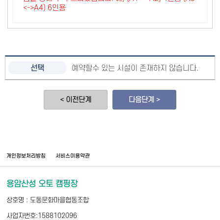
<->A4) 6인용
예약할수 있는 시설이 존재하지 않습니다.
< 이전단계
다음단계 >
개인정보처리방침
서비스이용약관
용암산성 오토 캠핑장
상호명 : 도동문화마을협동조합
사업자번호:1588102096