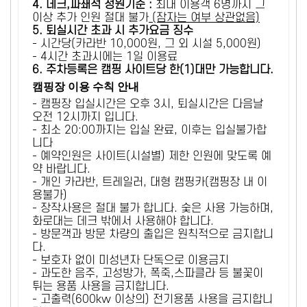
4. 데크,파쇄석 정원기준 :
​최대 이용객 6명까지 그
이상 추가 인원 절대 불가
(잠자는 여부 상관없음)
5
. 퇴실시간 초과 시 추가요금 징수
- 시간당(카라반 10,000원, 그 외 시설 5,000원)
- 4시간 초과시에는 1일 이용료
6
. 주차등록은 캠핑 사이트당 한(1)대만 가능합니다.
캠핑장 이용 수칙 안내
- 캠핑장 입실시간은 오후 3시, 퇴실시간은 다음날
오전 12시까지 입니다.
- 최소 20:00까지는 입실 완료, 이후는 입실불가합
니다
- 예약인원은 사이트(시설별) 제한 인원에 맞도록 예
약 바랍니다.
- 개인 카라반, 트레일러, 대형 캠핑카(캠핑장 내 이
용불가)
- 장작사용은 절대 불가 합니다. 숯은 사용 가능하며,
화로대는 데크 밖에서 사용해야 합니다.
- 방문객과 방문 차량의 출입은 원칙적으로 금지합니
다.
- 보호자 없이 미성년자 단독으로 이용금지
- 과도한 음주, 고성방가, 폭죽,스파클라 등 불꽃이
튀는 용품 사용을 금지합니다.
- 고출력(600kw 이상의) 전기용품 사용을 금지합니