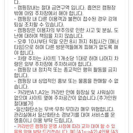
다.
- 캠핑장내는 절대 금연구역 입니다. 흡연은 캠핑장
밖에 야외 주차장에서 해야 합니다.
- 캠핑장 내 다른 이용객과 불편이 접수된 경우 강제
퇴실 조치할 수 있습니다.
- 캠핑장은 이용자의 부주의로 인한 사고 및 분실, 도
난에 대하여 책임을 지지 않습니다.
- 오후 10시부터 익일 오전 8시 까지 취침시간 (매너
타임)으로 하며 다른 방문객들에게 피해가 없도록 해
야 합니다.
- 차량 주차는 사이트 1개소당 1대로 하며 나머지 차
량은 외부 주차장에 주차하셔야 합니다.
- 캠핑장 내 정치적 또는 종교적인 행위 활동을 금지
합니다.
- 캠핑장 내 상업적인 홍보 또는 물품을 판매할 수 없
습니다.
- 카라반A1,A2는 카라반 안에 화장실 및 샤워실이
없으며 사이트 옆에 주차공간이 없습니다.(추가인원
절대불가)
-일산화탄소는 무색·무취·무미라 매우 위험합니다.
관리실에서 일산화탄소 경보기를 대여 서비스를 운
영중이니 이용 부탁 드립니다.
-
카라반은 캠핑장 운영 사정에 따라 교차 대여 할 수 있
음을 양해 부탁 드리겠습니다. 예) (A1<->A2) 4인용 (A3