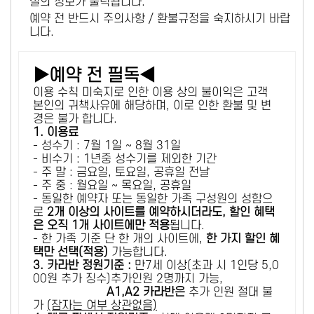
설의 정보가 출력됩니다.
예약 전 반드시 주의사항 / 환불규정을 숙지하시기 바랍
니다.
▶예약 전 필독◀
이용 수칙 미숙지로 인한 이용 상의 불이익은 고객
본인의 귀책사유에 해당하며, 이로 인한 환불 및 변
경은 불가 합니다.
1. 이용료
- 성수기 : 7월 1일 ~ 8월 31일
- 비수기 : 1년중 성수기를 제외한 기간
- 주 말 : 금요일, 토요일, 공휴일 전날
- 주 중 : 월요일 ~ 목요일, 공휴일
- 동일한 예약자 또는 동일한 가족 구성원의 성함으
로
2개 이상의 사이트를 예약하시더라도, 할인 혜택
은 오직 1개 사이트에만 적용
됩니다.
- 한 가족 기준 단 한 개의 사이트에,
한 가지 할인 혜
택만 선택(적용)
가능합니다.
3. 카라반 정원기준 :
만7세 이상(초과 시 1인당 5,0
00원 추가 징수)추가인원 2명까지 가능,
A1,A2 카라반은
추가 인원 절대 불
가
(잠자는 여부 상관없음)