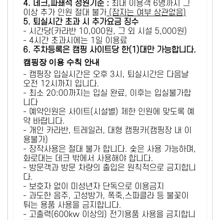
4. 데크,파쇄석 정원기준 :
​최대 이용객 6명까지 그
이상 추가 인원 절대 불가
(잠자는 여부 상관없음)
5
. 퇴실시간 초과 시 추가요금 징수
- 시간당(카라반 10,000원, 그 외 시설 5,000원)
- 4시간 초과시에는 1일 이용료
6
. 주차등록은 캠핑 사이트당 한(1)대만 가능합니다.
캠핑장 이용 수칙 안내
- 캠핑장 입실시간은 오후 3시, 퇴실시간은 다음날
오전 12시까지 입니다.
- 최소 20:00까지는 입실 완료, 이후는 입실불가합
니다
- 예약인원은 사이트(시설별) 제한 인원에 맞도록 예
약 바랍니다.
- 개인 카라반, 트레일러, 대형 캠핑카(캠핑장 내 이
용불가)
- 장작사용은 절대 불가 합니다. 숯은 사용 가능하며,
화로대는 데크 밖에서 사용해야 합니다.
- 방문객과 방문 차량의 출입은 원칙적으로 금지합니
다.
- 보호자 없이 미성년자 단독으로 이용금지
- 과도한 음주, 고성방가, 폭죽,스파클라 등 불꽃이
튀는 용품 사용을 금지합니다.
- 고출력(600kw 이상의) 전기용품 사용을 금지합니