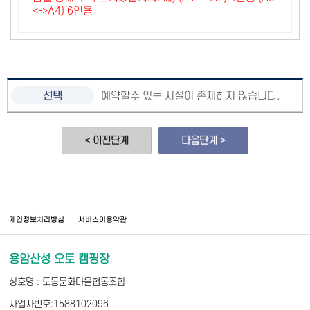
<->A4) 6인용
예약할수 있는 시설이 존재하지 않습니다.
< 이전단계
다음단계 >
개인정보처리방침
서비스이용약관
용암산성 오토 캠핑장
상호명 : 도동문화마을협동조합
사업자번호:1588102096