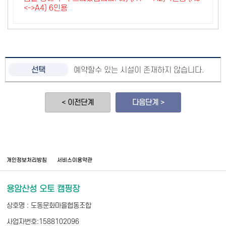
<->A4) 6인용
예약할수 있는 시설이 존재하지 않습니다.
< 이전단계
다음단계 >
개인정보처리방침
서비스이용약관
용암산성 오토 캠핑장
상호명 : 도동문화마을협동조합
사업자번호:1588102096