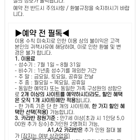
설의 정보가 출력됩니다.
예약 전 반드시 주의사항 / 환불규정을 숙지하시기 바랍
니다.
▶예약 전 필독◀
이용 수칙 미숙지로 인한 이용 상의 불이익은 고객
본인의 귀책사유에 해당하며, 이로 인한 환불 및 변
경은 불가 합니다.
1. 이용료
- 성수기 : 7월 1일 ~ 8월 31일
- 비수기 : 1년중 성수기를 제외한 기간
- 주 말 : 금요일, 토요일, 공휴일 전날
- 주 중 : 월요일 ~ 목요일, 공휴일
- 동일한 예약자 또는 동일한 가족 구성원의 성함으
로
2개 이상의 사이트를 예약하시더라도, 할인 혜택
은 오직 1개 사이트에만 적용
됩니다.
- 한 가족 기준 단 한 개의 사이트에,
한 가지 할인 혜
택만 선택(적용)
가능합니다.
3. 카라반 정원기준 :
만7세 이상(초과 시 1인당 5,0
00원 추가 징수)추가인원 2명까지 가능,
A1,A2 카라반은
추가 인원 절대 불
가
(잠자는 여부 상관없음)