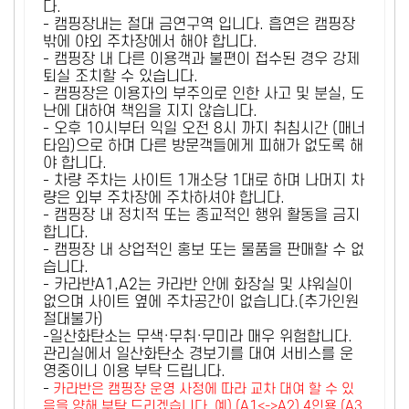
다.
- 캠핑장내는 절대 금연구역 입니다. 흡연은 캠핑장
밖에 야외 주차장에서 해야 합니다.
- 캠핑장 내 다른 이용객과 불편이 접수된 경우 강제
퇴실 조치할 수 있습니다.
- 캠핑장은 이용자의 부주의로 인한 사고 및 분실, 도
난에 대하여 책임을 지지 않습니다.
- 오후 10시부터 익일 오전 8시 까지 취침시간 (매너
타임)으로 하며 다른 방문객들에게 피해가 없도록 해
야 합니다.
- 차량 주차는 사이트 1개소당 1대로 하며 나머지 차
량은 외부 주차장에 주차하셔야 합니다.
- 캠핑장 내 정치적 또는 종교적인 행위 활동을 금지
합니다.
- 캠핑장 내 상업적인 홍보 또는 물품을 판매할 수 없
습니다.
- 카라반A1,A2는 카라반 안에 화장실 및 샤워실이
없으며 사이트 옆에 주차공간이 없습니다.(추가인원
절대불가)
-일산화탄소는 무색·무취·무미라 매우 위험합니다.
관리실에서 일산화탄소 경보기를 대여 서비스를 운
영중이니 이용 부탁 드립니다.
-
카라반은 캠핑장 운영 사정에 따라 교차 대여 할 수 있
음을 양해 부탁 드리겠습니다. 예) (A1<->A2) 4인용 (A3