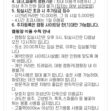
4. 데크,파쇄석 정원기준 :
​최대 이용객 6명까지 그
이상 추가 인원 절대 불가
(잠자는 여부 상관없음)
5
. 퇴실시간 초과 시 추가요금 징수
- 시간당(카라반 10,000원, 그 외 시설 5,000원)
- 4시간 초과시에는 1일 이용료
6
. 주차등록은 캠핑 사이트당 한(1)대만 가능합니다.
캠핑장 이용 수칙 안내
- 캠핑장 입실시간은 오후 3시, 퇴실시간은 다음날
오전 12시까지 입니다.
- 최소 20:00까지는 입실 완료, 이후는 입실불가합
니다
- 예약인원은 사이트(시설별) 제한 인원에 맞도록 예
약 바랍니다.
- 개인 카라반, 트레일러, 대형 캠핑카(캠핑장 내 이
용불가)
- 장작사용은 절대 불가 합니다. 숯은 사용 가능하며,
화로대는 데크 밖에서 사용해야 합니다.
- 방문객과 방문 차량의 출입은 원칙적으로 금지합니
다.
- 보호자 없이 미성년자 단독으로 이용금지
- 과도한 음주, 고성방가, 폭죽,스파클라 등 불꽃이
튀는 용품 사용을 금지합니다.
- 고출력(600kw 이상의) 전기용품 사용을 금지합니