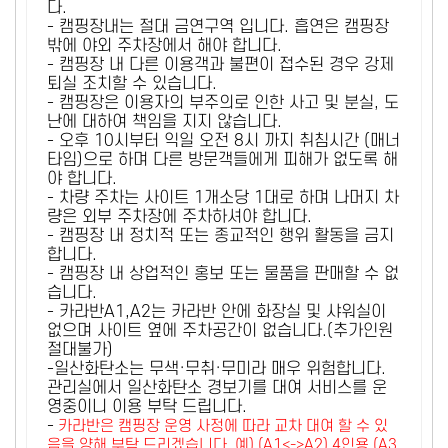
다.
- 캠핑장내는 절대 금연구역 입니다. 흡연은 캠핑장
밖에 야외 주차장에서 해야 합니다.
- 캠핑장 내 다른 이용객과 불편이 접수된 경우 강제
퇴실 조치할 수 있습니다.
- 캠핑장은 이용자의 부주의로 인한 사고 및 분실, 도
난에 대하여 책임을 지지 않습니다.
- 오후 10시부터 익일 오전 8시 까지 취침시간 (매너
타임)으로 하며 다른 방문객들에게 피해가 없도록 해
야 합니다.
- 차량 주차는 사이트 1개소당 1대로 하며 나머지 차
량은 외부 주차장에 주차하셔야 합니다.
- 캠핑장 내 정치적 또는 종교적인 행위 활동을 금지
합니다.
- 캠핑장 내 상업적인 홍보 또는 물품을 판매할 수 없
습니다.
- 카라반A1,A2는 카라반 안에 화장실 및 샤워실이
없으며 사이트 옆에 주차공간이 없습니다.(추가인원
절대불가)
-일산화탄소는 무색·무취·무미라 매우 위험합니다.
관리실에서 일산화탄소 경보기를 대여 서비스를 운
영중이니 이용 부탁 드립니다.
-
카라반은 캠핑장 운영 사정에 따라 교차 대여 할 수 있
음을 양해 부탁 드리겠습니다. 예) (A1<->A2) 4인용 (A3