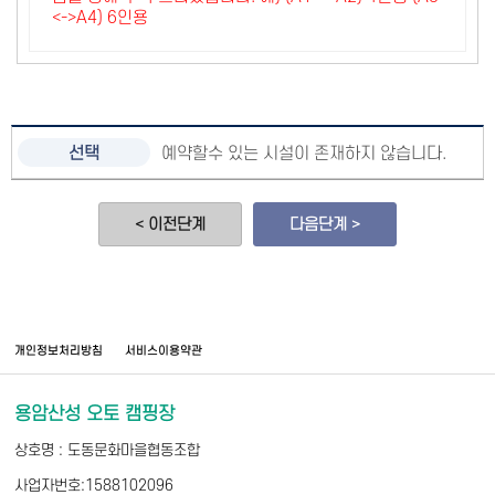
<->A4) 6인용
예약할수 있는 시설이 존재하지 않습니다.
< 이전단계
다음단계 >
개인정보처리방침
서비스이용약관
용암산성 오토 캠핑장
상호명 : 도동문화마을협동조합
사업자번호:1588102096