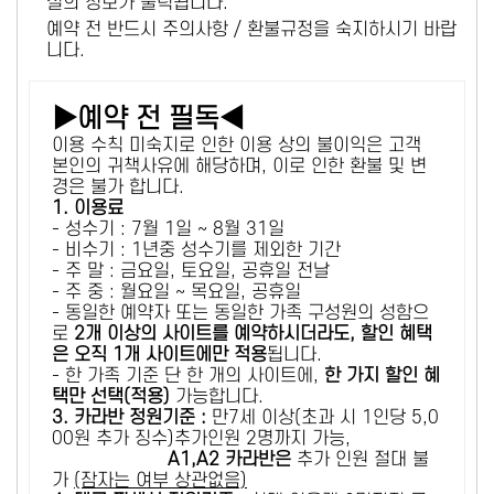
설의 정보가 출력됩니다.
예약 전 반드시 주의사항 / 환불규정을 숙지하시기 바랍
니다.
▶예약 전 필독◀
이용 수칙 미숙지로 인한 이용 상의 불이익은 고객
본인의 귀책사유에 해당하며, 이로 인한 환불 및 변
경은 불가 합니다.
1. 이용료
- 성수기 : 7월 1일 ~ 8월 31일
- 비수기 : 1년중 성수기를 제외한 기간
- 주 말 : 금요일, 토요일, 공휴일 전날
- 주 중 : 월요일 ~ 목요일, 공휴일
- 동일한 예약자 또는 동일한 가족 구성원의 성함으
로
2개 이상의 사이트를 예약하시더라도, 할인 혜택
은 오직 1개 사이트에만 적용
됩니다.
- 한 가족 기준 단 한 개의 사이트에,
한 가지 할인 혜
택만 선택(적용)
가능합니다.
3. 카라반 정원기준 :
만7세 이상(초과 시 1인당 5,0
00원 추가 징수)추가인원 2명까지 가능,
A1,A2 카라반은
추가 인원 절대 불
가
(잠자는 여부 상관없음)