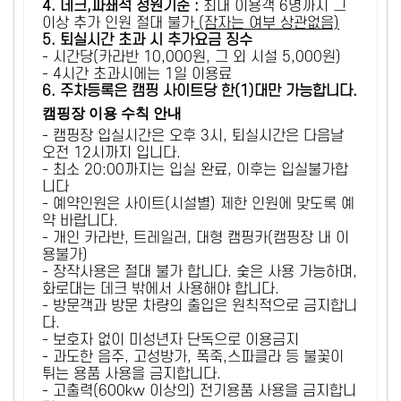
4. 데크,파쇄석 정원기준 :
​최대 이용객 6명까지 그
이상 추가 인원 절대 불가
(잠자는 여부 상관없음)
5
. 퇴실시간 초과 시 추가요금 징수
- 시간당(카라반 10,000원, 그 외 시설 5,000원)
- 4시간 초과시에는 1일 이용료
6
. 주차등록은 캠핑 사이트당 한(1)대만 가능합니다.
캠핑장 이용 수칙 안내
- 캠핑장 입실시간은 오후 3시, 퇴실시간은 다음날
오전 12시까지 입니다.
- 최소 20:00까지는 입실 완료, 이후는 입실불가합
니다
- 예약인원은 사이트(시설별) 제한 인원에 맞도록 예
약 바랍니다.
- 개인 카라반, 트레일러, 대형 캠핑카(캠핑장 내 이
용불가)
- 장작사용은 절대 불가 합니다. 숯은 사용 가능하며,
화로대는 데크 밖에서 사용해야 합니다.
- 방문객과 방문 차량의 출입은 원칙적으로 금지합니
다.
- 보호자 없이 미성년자 단독으로 이용금지
- 과도한 음주, 고성방가, 폭죽,스파클라 등 불꽃이
튀는 용품 사용을 금지합니다.
- 고출력(600kw 이상의) 전기용품 사용을 금지합니