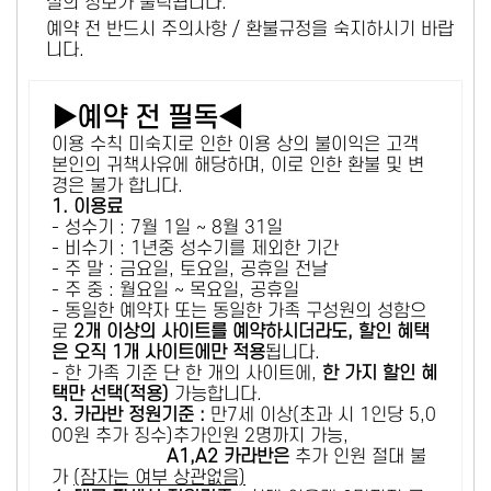
설의 정보가 출력됩니다.
예약 전 반드시 주의사항 / 환불규정을 숙지하시기 바랍
니다.
▶예약 전 필독◀
이용 수칙 미숙지로 인한 이용 상의 불이익은 고객
본인의 귀책사유에 해당하며, 이로 인한 환불 및 변
경은 불가 합니다.
1. 이용료
- 성수기 : 7월 1일 ~ 8월 31일
- 비수기 : 1년중 성수기를 제외한 기간
- 주 말 : 금요일, 토요일, 공휴일 전날
- 주 중 : 월요일 ~ 목요일, 공휴일
- 동일한 예약자 또는 동일한 가족 구성원의 성함으
로
2개 이상의 사이트를 예약하시더라도, 할인 혜택
은 오직 1개 사이트에만 적용
됩니다.
- 한 가족 기준 단 한 개의 사이트에,
한 가지 할인 혜
택만 선택(적용)
가능합니다.
3. 카라반 정원기준 :
만7세 이상(초과 시 1인당 5,0
00원 추가 징수)추가인원 2명까지 가능,
A1,A2 카라반은
추가 인원 절대 불
가
(잠자는 여부 상관없음)