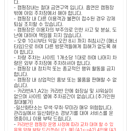
다.
- 캠핑장내는 절대 금연구역 입니다. 흡연은 캠핑장
밖에 야외 주차장에서 해야 합니다.
- 캠핑장 내 다른 이용객과 불편이 접수된 경우 강제
퇴실 조치할 수 있습니다.
- 캠핑장은 이용자의 부주의로 인한 사고 및 분실, 도
난에 대하여 책임을 지지 않습니다.
- 오후 10시부터 익일 오전 8시 까지 취침시간 (매너
타임)으로 하며 다른 방문객들에게 피해가 없도록 해
야 합니다.
- 차량 주차는 사이트 1개소당 1대로 하며 나머지 차
량은 외부 주차장에 주차하셔야 합니다.
- 캠핑장 내 정치적 또는 종교적인 행위 활동을 금지
합니다.
- 캠핑장 내 상업적인 홍보 또는 물품을 판매할 수 없
습니다.
- 카라반A1,A2는 카라반 안에 화장실 및 샤워실이
없으며 사이트 옆에 주차공간이 없습니다.(추가인원
절대불가)
-일산화탄소는 무색·무취·무미라 매우 위험합니다.
관리실에서 일산화탄소 경보기를 대여 서비스를 운
영중이니 이용 부탁 드립니다.
-
카라반은 캠핑장 운영 사정에 따라 교차 대여 할 수 있
음을 양해 부탁 드리겠습니다. 예) (A1<->A2) 4인용 (A3