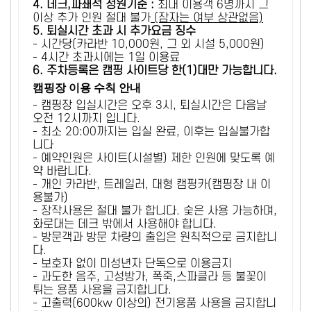
4. 데크,파쇄석 정원기준 :
​최대 이용객 6명까지 그
이상 추가 인원 절대 불가
(잠자는 여부 상관없음)
5
. 퇴실시간 초과 시 추가요금 징수
- 시간당(카라반 10,000원, 그 외 시설 5,000원)
- 4시간 초과시에는 1일 이용료
6
. 주차등록은 캠핑 사이트당 한(1)대만 가능합니다.
캠핑장 이용 수칙 안내
- 캠핑장 입실시간은 오후 3시, 퇴실시간은 다음날
오전 12시까지 입니다.
- 최소 20:00까지는 입실 완료, 이후는 입실불가합
니다
- 예약인원은 사이트(시설별) 제한 인원에 맞도록 예
약 바랍니다.
- 개인 카라반, 트레일러, 대형 캠핑카(캠핑장 내 이
용불가)
- 장작사용은 절대 불가 합니다. 숯은 사용 가능하며,
화로대는 데크 밖에서 사용해야 합니다.
- 방문객과 방문 차량의 출입은 원칙적으로 금지합니
다.
- 보호자 없이 미성년자 단독으로 이용금지
- 과도한 음주, 고성방가, 폭죽,스파클라 등 불꽃이
튀는 용품 사용을 금지합니다.
- 고출력(600kw 이상의) 전기용품 사용을 금지합니