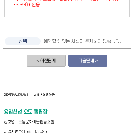
<->A4) 6인용
예약할수 있는 시설이 존재하지 않습니다.
< 이전단계
다음단계 >
개인정보처리방침
서비스이용약관
용암산성 오토 캠핑장
상호명 : 도동문화마을협동조합
사업자번호:1588102096