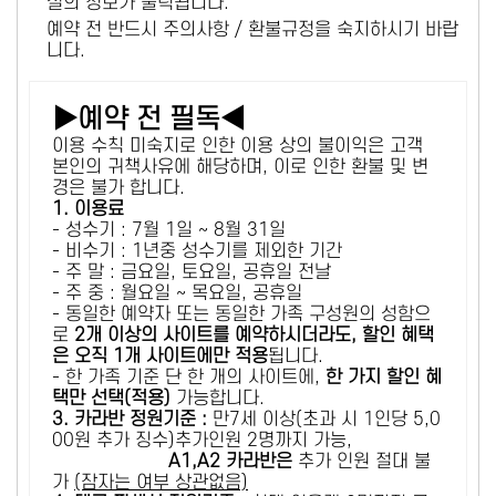
설의 정보가 출력됩니다.
예약 전 반드시 주의사항 / 환불규정을 숙지하시기 바랍
니다.
▶예약 전 필독◀
이용 수칙 미숙지로 인한 이용 상의 불이익은 고객
본인의 귀책사유에 해당하며, 이로 인한 환불 및 변
경은 불가 합니다.
1. 이용료
- 성수기 : 7월 1일 ~ 8월 31일
- 비수기 : 1년중 성수기를 제외한 기간
- 주 말 : 금요일, 토요일, 공휴일 전날
- 주 중 : 월요일 ~ 목요일, 공휴일
- 동일한 예약자 또는 동일한 가족 구성원의 성함으
로
2개 이상의 사이트를 예약하시더라도, 할인 혜택
은 오직 1개 사이트에만 적용
됩니다.
- 한 가족 기준 단 한 개의 사이트에,
한 가지 할인 혜
택만 선택(적용)
가능합니다.
3. 카라반 정원기준 :
만7세 이상(초과 시 1인당 5,0
00원 추가 징수)추가인원 2명까지 가능,
A1,A2 카라반은
추가 인원 절대 불
가
(잠자는 여부 상관없음)