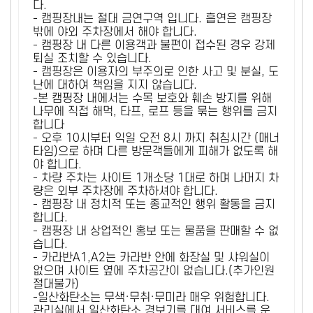
다.
- 캠핑장내는 절대 금연구역 입니다. 흡연은 캠핑장
밖에 야외 주차장에서 해야 합니다.
- 캠핑장 내 다른 이용객과 불편이 접수된 경우 강제
퇴실 조치할 수 있습니다.
- 캠핑장은 이용자의 부주의로 인한 사고 및 분실, 도
난에 대하여 책임을 지지 않습니다.
-본 캠핑장 내에서는 수목 보호와 훼손 방지를 위해
나무에 직접 해먹, 타프, 로프 등을 묶는 행위를 금지
합니다
- 오후 10시부터 익일 오전 8시 까지 취침시간 (매너
타임)으로 하며 다른 방문객들에게 피해가 없도록 해
야 합니다.
- 차량 주차는 사이트 1개소당 1대로 하며 나머지 차
량은 외부 주차장에 주차하셔야 합니다.
- 캠핑장 내 정치적 또는 종교적인 행위 활동을 금지
합니다.
- 캠핑장 내 상업적인 홍보 또는 물품을 판매할 수 없
습니다.
- 카라반A1,A2는 카라반 안에 화장실 및 샤워실이
없으며 사이트 옆에 주차공간이 없습니다.(추가인원
절대불가)
-일산화탄소는 무색·무취·무미라 매우 위험합니다.
관리실에서 일산화탄소 경보기를 대여 서비스를 운