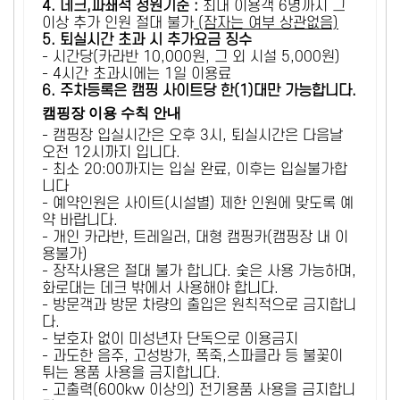
4. 데크,파쇄석 정원기준 :
​최대 이용객 6명까지 그
이상 추가 인원 절대 불가
(잠자는 여부 상관없음)
5
. 퇴실시간 초과 시 추가요금 징수
- 시간당(카라반 10,000원, 그 외 시설 5,000원)
- 4시간 초과시에는 1일 이용료
6
. 주차등록은 캠핑 사이트당 한(1)대만 가능합니다.
캠핑장 이용 수칙 안내
- 캠핑장 입실시간은 오후 3시, 퇴실시간은 다음날
오전 12시까지 입니다.
- 최소 20:00까지는 입실 완료, 이후는 입실불가합
니다
- 예약인원은 사이트(시설별) 제한 인원에 맞도록 예
약 바랍니다.
- 개인 카라반, 트레일러, 대형 캠핑카(캠핑장 내 이
용불가)
- 장작사용은 절대 불가 합니다. 숯은 사용 가능하며,
화로대는 데크 밖에서 사용해야 합니다.
- 방문객과 방문 차량의 출입은 원칙적으로 금지합니
다.
- 보호자 없이 미성년자 단독으로 이용금지
- 과도한 음주, 고성방가, 폭죽,스파클라 등 불꽃이
튀는 용품 사용을 금지합니다.
- 고출력(600kw 이상의) 전기용품 사용을 금지합니