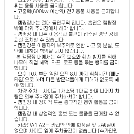
- 과도한 음주, 고성방가, 폭죽,스파클라 등 불꽃이
튀는 용품 사용을 금지합니다.
- 고출력(600kw 이상의) 전기용품 사용을 금지합니
다.
- 캠핑장내는 절대 금연구역 입니다. 흡연은 캠핑장
밖에 야외 주차장에서 해야 합니다.
- 캠핑장 내 다른 이용객과 불편이 접수된 경우 강제
퇴실 조치할 수 있습니다.
- 캠핑장은 이용자의 부주의로 인한 사고 및 분실, 도
난에 대하여 책임을 지지 않습니다.
-본 캠핑장 내에서는 수목 보호와 훼손 방지를 위해
나무에 직접 해먹, 타프, 로프 등을 묶는 행위를 금지
합니다
- 오후 10시부터 익일 오전 8시 까지 취침시간 (매너
타임)으로 하며 다른 방문객들에게 피해가 없도록 해
야 합니다.
- 차량 주차는 사이트 1개소당 1대로 하며 나머지 차
량은 외부 주차장에 주차하셔야 합니다.
- 캠핑장 내 정치적 또는 종교적인 행위 활동을 금지
합니다.
- 캠핑장 내 상업적인 홍보 또는 물품을 판매할 수 없
습니다.
- 카라반A1,A2는 카라반 안에 화장실 및 샤워실이
없으며 사이트 옆에 주차공간이 없습니다.(추가인원