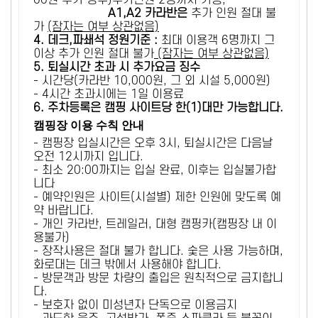
00원 추가 징수)추가인원 2명까지 가능,
A1,A2 카라반은
추가 인원 절대 불
가
(잠자는 여부 상관없음)
4. 데크,파쇄석 정원기준 :
​최대 이용객 6명까지 그
이상 추가 인원 절대 불가
(잠자는 여부 상관없음)
5
. 퇴실시간 초과 시 추가요금 징수
- 시간당(카라반 10,000원, 그 외 시설 5,000원)
- 4시간 초과시에는 1일 이용료
6
. 주차등록은 캠핑 사이트당 한(1)대만 가능합니다.
캠핑장 이용 수칙 안내
- 캠핑장 입실시간은 오후 3시, 퇴실시간은 다음날
오전 12시까지 입니다.
- 최소 20:00까지는 입실 완료, 이후는 입실불가합
니다
- 예약인원은 사이트(시설별) 제한 인원에 맞도록 예
약 바랍니다.
- 개인 카라반, 트레일러, 대형 캠핑카(캠핑장 내 이
용불가)
- 장작사용은 절대 불가 합니다. 숯은 사용 가능하며,
화로대는 데크 밖에서 사용해야 합니다.
- 방문객과 방문 차량의 출입은 원칙적으로 금지합니
다.
- 보호자 없이 미성년자 단독으로 이용금지