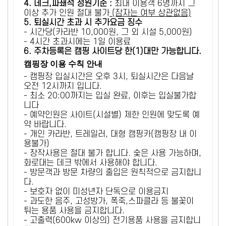
4. 데크,파쇄석 정원기준 :
​최대 이용객 6명까지 그
이상 추가 인원 절대 불가
(잠자는 여부 상관없음)
5
. 퇴실시간 초과 시 추가요금 징수
- 시간당(카라반 10,000원, 그 외 시설 5,000원)
- 4시간 초과시에는 1일 이용료
6
. 주차등록은 캠핑 사이트당 한(1)대만 가능합니다.
캠핑장 이용 수칙 안내
- 캠핑장 입실시간은 오후 3시, 퇴실시간은 다음날
오전 12시까지 입니다.
- 최소 20:00까지는 입실 완료, 이후는 입실불가합
니다
- 예약인원은 사이트(시설별) 제한 인원에 맞도록 예
약 바랍니다.
- 개인 카라반, 트레일러, 대형 캠핑카(캠핑장 내 이
용불가)
- 장작사용은 절대 불가 합니다. 숯은 사용 가능하며,
화로대는 데크 밖에서 사용해야 합니다.
- 방문객과 방문 차량의 출입은 원칙적으로 금지합니
다.
- 보호자 없이 미성년자 단독으로 이용금지
- 과도한 음주, 고성방가, 폭죽,스파클라 등 불꽃이
튀는 용품 사용을 금지합니다.
- 고출력(600kw 이상의) 전기용품 사용을 금지합니