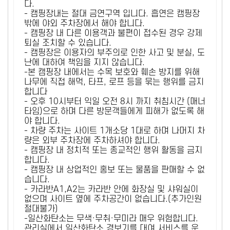
다.
- 캠핑장내는 절대 금연구역 입니다. 흡연은 캠핑장
밖에 야외 주차장에서 해야 합니다.
- 캠핑장 내 다른 이용객과 불편이 접수된 경우 강제
퇴실 조치할 수 있습니다.
- 캠핑장은 이용자의 부주의로 인한 사고 및 분실, 도
난에 대하여 책임을 지지 않습니다.
-본 캠핑장 내에서는 수목 보호와 훼손 방지를 위해
나무에 직접 해먹, 타프, 로프 등을 묶는 행위를 금지
합니다
- 오후 10시부터 익일 오전 8시 까지 취침시간 (매너
타임)으로 하며 다른 방문객들에게 피해가 없도록 해
야 합니다.
- 차량 주차는 사이트 1개소당 1대로 하며 나머지 차
량은 외부 주차장에 주차하셔야 합니다.
- 캠핑장 내 정치적 또는 종교적인 행위 활동을 금지
합니다.
- 캠핑장 내 상업적인 홍보 또는 물품을 판매할 수 없
습니다.
- 카라반A1,A2는 카라반 안에 화장실 및 샤워실이
없으며 사이트 옆에 주차공간이 없습니다.(추가인원
절대불가)
-일산화탄소는 무색·무취·무미라 매우 위험합니다.
관리실에서 일산화탄소 경보기를 대여 서비스를 운