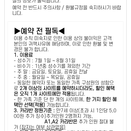
설의 정보가 출력됩니다.
예약 전 반드시 주의사항 / 환불규정을 숙지하시기 바랍
니다.
▶예약 전 필독◀
이용 수칙 미숙지로 인한 이용 상의 불이익은 고객
본인의 귀책사유에 해당하며, 이로 인한 환불 및 변
경은 불가 합니다.
1. 이용료
- 성수기 : 7월 1일 ~ 8월 31일
- 비수기 : 1년중 성수기를 제외한 기간
- 주 말 : 금요일, 토요일, 공휴일 전날
- 주 중 : 월요일 ~ 목요일, 공휴일
- 동일한 예약자 또는 동일한 가족 구성원의 성함으
로
2개 이상의 사이트를 예약하시더라도, 할인 혜택
은 오직 1개 사이트에만 적용
됩니다.
- 한 가족 기준 단 한 개의 사이트에,
한 가지 할인 혜
택만 선택(적용)
가능합니다.
3. 카라반 정원기준 :
만7세 이상(초과 시 1인당 5,0
00원 추가 징수)추가인원 2명까지 가능,
A1,A2 카라반은
추가 인원 절대 불
가
(잠자는 여부 상관없음)