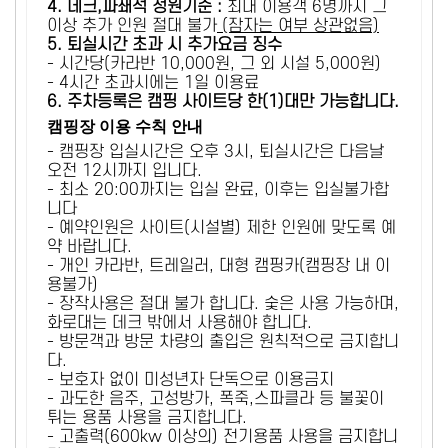
4. 데크,파쇄석 정원기준 :
​최대 이용객 6명까지 그
이상 추가 인원 절대 불가
(잠자는 여부 상관없음)
5
. 퇴실시간 초과 시 추가요금 징수
- 시간당(카라반 10,000원, 그 외 시설 5,000원)
- 4시간 초과시에는 1일 이용료
6
. 주차등록은 캠핑 사이트당 한(1)대만 가능합니다.
캠핑장 이용 수칙 안내
- 캠핑장 입실시간은 오후 3시, 퇴실시간은 다음날
오전 12시까지 입니다.
- 최소 20:00까지는 입실 완료, 이후는 입실불가합
니다
- 예약인원은 사이트(시설별) 제한 인원에 맞도록 예
약 바랍니다.
- 개인 카라반, 트레일러, 대형 캠핑카(캠핑장 내 이
용불가)
- 장작사용은 절대 불가 합니다. 숯은 사용 가능하며,
화로대는 데크 밖에서 사용해야 합니다.
- 방문객과 방문 차량의 출입은 원칙적으로 금지합니
다.
- 보호자 없이 미성년자 단독으로 이용금지
- 과도한 음주, 고성방가, 폭죽,스파클라 등 불꽃이
튀는 용품 사용을 금지합니다.
- 고출력(600kw 이상의) 전기용품 사용을 금지합니