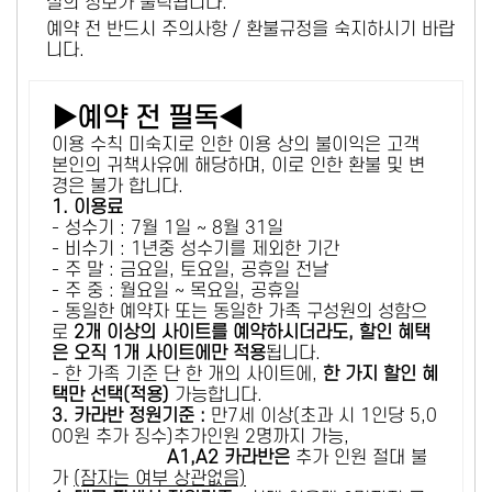
설의 정보가 출력됩니다.
예약 전 반드시 주의사항 / 환불규정을 숙지하시기 바랍
니다.
▶예약 전 필독◀
이용 수칙 미숙지로 인한 이용 상의 불이익은 고객
본인의 귀책사유에 해당하며, 이로 인한 환불 및 변
경은 불가 합니다.
1. 이용료
- 성수기 : 7월 1일 ~ 8월 31일
- 비수기 : 1년중 성수기를 제외한 기간
- 주 말 : 금요일, 토요일, 공휴일 전날
- 주 중 : 월요일 ~ 목요일, 공휴일
- 동일한 예약자 또는 동일한 가족 구성원의 성함으
로
2개 이상의 사이트를 예약하시더라도, 할인 혜택
은 오직 1개 사이트에만 적용
됩니다.
- 한 가족 기준 단 한 개의 사이트에,
한 가지 할인 혜
택만 선택(적용)
가능합니다.
3. 카라반 정원기준 :
만7세 이상(초과 시 1인당 5,0
00원 추가 징수)추가인원 2명까지 가능,
A1,A2 카라반은
추가 인원 절대 불
가
(잠자는 여부 상관없음)