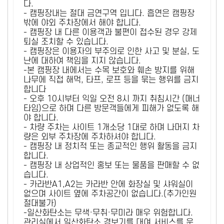
다.
- 캠핑장내는 절대 금연구역 입니다. 흡연은 캠핑장
밖에 야외 주차장에서 해야 합니다.
- 캠핑장 내 다른 이용객과 불편이 접수된 경우 강제
퇴실 조치할 수 있습니다.
- 캠핑장은 이용자의 부주의로 인한 사고 및 분실, 도
난에 대하여 책임을 지지 않습니다.
-본 캠핑장 내에서는 수목 보호와 훼손 방지를 위해
나무에 직접 해먹, 타프, 로프 등을 묶는 행위를 금지
합니다
- 오후 10시부터 익일 오전 8시 까지 취침시간 (매너
타임)으로 하며 다른 방문객들에게 피해가 없도록 해
야 합니다.
- 차량 주차는 사이트 1개소당 1대로 하며 나머지 차
량은 외부 주차장에 주차하셔야 합니다.
- 캠핑장 내 정치적 또는 종교적인 행위 활동을 금지
합니다.
- 캠핑장 내 상업적인 홍보 또는 물품을 판매할 수 없
습니다.
- 카라반A1,A2는 카라반 안에 화장실 및 샤워실이
없으며 사이트 옆에 주차공간이 없습니다.(추가인원
절대불가)
-일산화탄소는 무색·무취·무미라 매우 위험합니다.
관리실에서 일산화탄소 경보기를 대여 서비스를 운