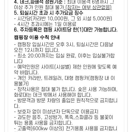
4. 데크,파쇄석 정원기준 :
​최대 이용객 6명까지 그
이상 추가 인원 절대 불가
(잠자는 여부 상관없음)
5
. 퇴실시간 초과 시 추가요금 징수
- 시간당(카라반 10,000원, 그 외 시설 5,000원)
- 4시간 초과시에는 1일 이용료
6
. 주차등록은 캠핑 사이트당 한(1)대만 가능합니다.
캠핑장 이용 수칙 안내
- 캠핑장 입실시간은 오후 3시, 퇴실시간은 다음날
오전 12시까지 입니다.
- 최소 20:00까지는 입실 완료, 이후는 입실불가합
니다
- 예약인원은 사이트(시설별) 제한 인원에 맞도록 예
약 바랍니다.
- 개인 카라반, 트레일러, 대형 캠핑카(캠핑장 내 이
용불가)
- 장작사용은 절대 불가 합니다. 숯은 사용 가능하며,
화로대는 데크 밖에서 사용해야 합니다.
- 방문객과 방문 차량의 출입은 원칙적으로 금지합니
다.
- 보호자 없이 미성년자 단독으로 이용금지
- 과도한 음주, 고성방가, 폭죽,스파클라 등 불꽃이
튀는 용품 사용을 금지합니다.
- 고출력(600kw 이상의) 전기용품 사용을 금지합니