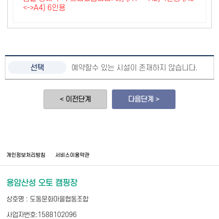
<->A4) 6인용
예약할수 있는 시설이 존재하지 않습니다.
< 이전단계
다음단계 >
개인정보처리방침
서비스이용약관
용암산성 오토 캠핑장
상호명 : 도동문화마을협동조합
사업자번호:1588102096