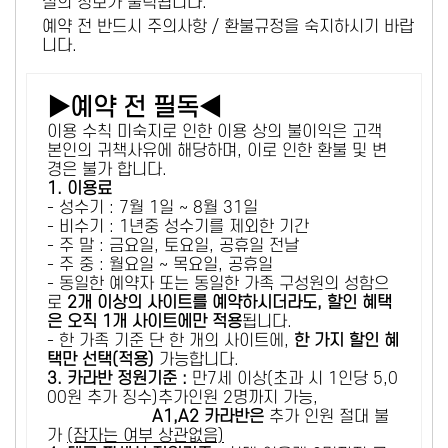
설의 정보가 출력됩니다.
예약 전 반드시 주의사항 / 환불규정을 숙지하시기 바랍
니다.
▶예약 전 필독◀
이용 수칙 미숙지로 인한 이용 상의 불이익은 고객
본인의 귀책사유에 해당하며, 이로 인한 환불 및 변
경은 불가 합니다.
1. 이용료
- 성수기 : 7월 1일 ~ 8월 31일
- 비수기 : 1년중 성수기를 제외한 기간
- 주 말 : 금요일, 토요일, 공휴일 전날
- 주 중 : 월요일 ~ 목요일, 공휴일
- 동일한 예약자 또는 동일한 가족 구성원의 성함으
로
2개 이상의 사이트를 예약하시더라도, 할인 혜택
은 오직 1개 사이트에만 적용
됩니다.
- 한 가족 기준 단 한 개의 사이트에,
한 가지 할인 혜
택만 선택(적용)
가능합니다.
3. 카라반 정원기준 :
만7세 이상(초과 시 1인당 5,0
00원 추가 징수)추가인원 2명까지 가능,
A1,A2 카라반은
추가 인원 절대 불
가
(잠자는 여부 상관없음)