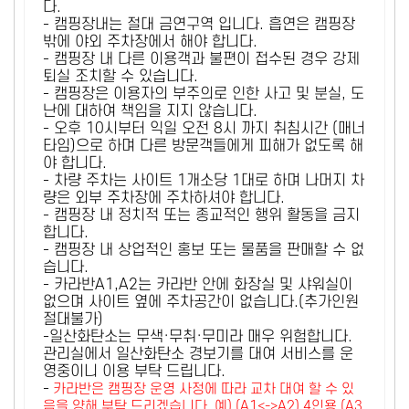
다.
- 캠핑장내는 절대 금연구역 입니다. 흡연은 캠핑장
밖에 야외 주차장에서 해야 합니다.
- 캠핑장 내 다른 이용객과 불편이 접수된 경우 강제
퇴실 조치할 수 있습니다.
- 캠핑장은 이용자의 부주의로 인한 사고 및 분실, 도
난에 대하여 책임을 지지 않습니다.
- 오후 10시부터 익일 오전 8시 까지 취침시간 (매너
타임)으로 하며 다른 방문객들에게 피해가 없도록 해
야 합니다.
- 차량 주차는 사이트 1개소당 1대로 하며 나머지 차
량은 외부 주차장에 주차하셔야 합니다.
- 캠핑장 내 정치적 또는 종교적인 행위 활동을 금지
합니다.
- 캠핑장 내 상업적인 홍보 또는 물품을 판매할 수 없
습니다.
- 카라반A1,A2는 카라반 안에 화장실 및 샤워실이
없으며 사이트 옆에 주차공간이 없습니다.(추가인원
절대불가)
-일산화탄소는 무색·무취·무미라 매우 위험합니다.
관리실에서 일산화탄소 경보기를 대여 서비스를 운
영중이니 이용 부탁 드립니다.
-
카라반은 캠핑장 운영 사정에 따라 교차 대여 할 수 있
음을 양해 부탁 드리겠습니다. 예) (A1<->A2) 4인용 (A3