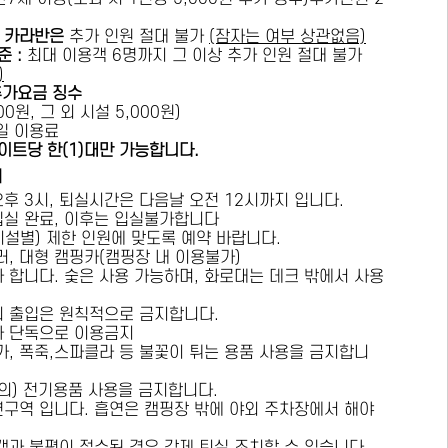
카라반은
추가 인원 절대 불가
(잠자는 여부 상관없음)
준 :
​최대 이용객 6명까지 그 이상 추가 인원 절대 불가
)
추가요금 징수
0원, 그 외 시설 5,000원)
1일 이용료
이트당 한(1)대만 가능합니다.
내
오후 3시, 퇴실시간은 다음날 오전 12시까지 입니다.
 입실 완료, 이후는 입실불가합니다
시설별) 제한 인원에 맞도록 예약 바랍니다.
러, 대형 캠핑카(캠핑장 내 이용불가)
가 합니다. 숯은 사용 가능하며, 화로대는 데크 밖에서 사용
의 출입은 원칙적으로 금지합니다.
자 단독으로 이용금지
방가, 폭죽,스파클라 등 불꽃이 튀는 용품 사용을 금지합니
상의) 전기용품 사용을 금지합니다.
연구역 입니다. 흡연은 캠핑장 밖에 야외 주차장에서 해야