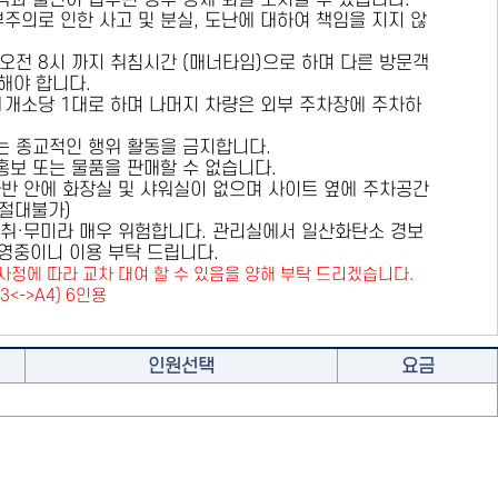
용객과 불편이 접수된 경우 강제 퇴실 조치할 수 있습니다.
부주의로 인한 사고 및 분실, 도난에 대하여 책임을 지지 않
 오전 8시 까지 취침시간 (매너타임)으로 하며 다른 방문객
해야 합니다.
 1개소당 1대로 하며 나머지 차량은 외부 주차장에 주차하
또는 종교적인 행위 활동을 금지합니다.
 홍보 또는 물품을 판매할 수 없습니다.
카라반 안에 화장실 및 샤워실이 없으며 사이트 옆에 주차공간
원절대불가)
취·무미라 매우 위험합니다. 관리실에서 일산화탄소 경보
영중이니 이용 부탁 드립니다.
사정에 따라 교차 대여 할 수 있음을 양해 부탁 드리겠습니다.
A3<->A4) 6인용
인원선택
요금