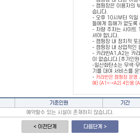
- 캠핑장 내 다른 이
- 캠핑장은 이용자의 
습니다.
- 오후 10시부터 익일
들에게 피해가 없도록 
- 차량 주차는 사이트
셔야 합니다.
- 캠핑장 내 정치적 
- 캠핑장 내 상업적인
- 카라반A1,A2는 
이 없습니다.(추가인
-일산화탄소는 무색·무
기를 대여 서비스를 운
-
카라반은 캠핑장 운영 
예) (A1<->A2) 4인용 (
기준인원
기간
예약할수 있는 시설이 존재하지 않습니다.
< 이전단계
다음단계 >