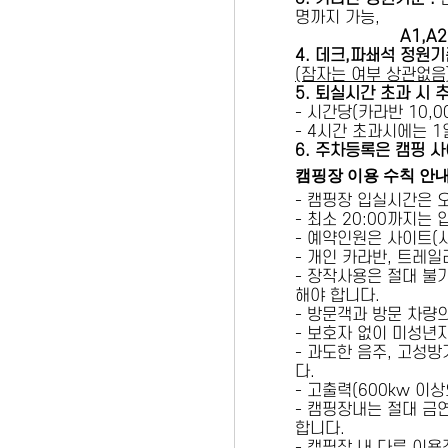
명까지 가능,
A1,A2 
4. 데크,파쇄석 정원기
(잠자는 여부 상관없음
5
. 퇴실시간 초과 시 
- 시간당(카라반 10,00
- 4시간 초과시에는 
6
. 주차등록은 캠핑 사
캠핑장 이용 수칙 안
- 캠핑장 입실시간은 
- 최소 20:00까지는
- 예약인원은 사이트(
- 개인 카라반, 트레일
- 장작사용은 절대 불
해야 합니다.
- 방문객과 방문 차량
- 보호자 없이 미성년
- 과도한 음주, 고성
다.
- 고출력(600kw 이
- 캠핑장내는 절대 금
합니다.