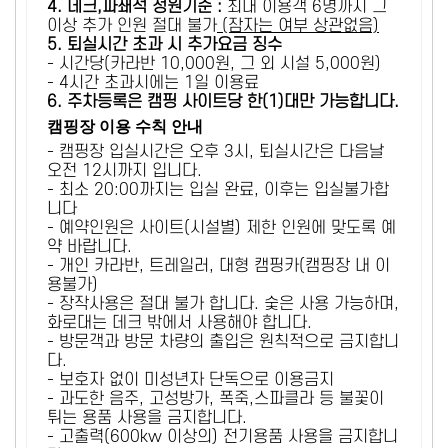
4. 데크,파쇄석 정원기준 :
​최대 이용객 6명까지 그
이상 추가 인원 절대 불가
(잠자는 여부 상관없음)
5
. 퇴실시간 초과 시 추가요금 징수
- 시간당(카라반 10,000원, 그 외 시설 5,000원)
- 4시간 초과시에는 1일 이용료
6
. 주차등록은 캠핑 사이트당 한(1)대만 가능합니다.
캠핑장 이용 수칙 안내
- 캠핑장 입실시간은 오후 3시, 퇴실시간은 다음날
오전 12시까지 입니다.
- 최소 20:00까지는 입실 완료, 이후는 입실불가합
니다
- 예약인원은 사이트(시설별) 제한 인원에 맞도록 예
약 바랍니다.
- 개인 카라반, 트레일러, 대형 캠핑카(캠핑장 내 이
용불가)
- 장작사용은 절대 불가 합니다. 숯은 사용 가능하며,
화로대는 데크 밖에서 사용해야 합니다.
- 방문객과 방문 차량의 출입은 원칙적으로 금지합니
다.
- 보호자 없이 미성년자 단독으로 이용금지
- 과도한 음주, 고성방가, 폭죽,스파클라 등 불꽃이
튀는 용품 사용을 금지합니다.
- 고출력(600kw 이상의) 전기용품 사용을 금지합니