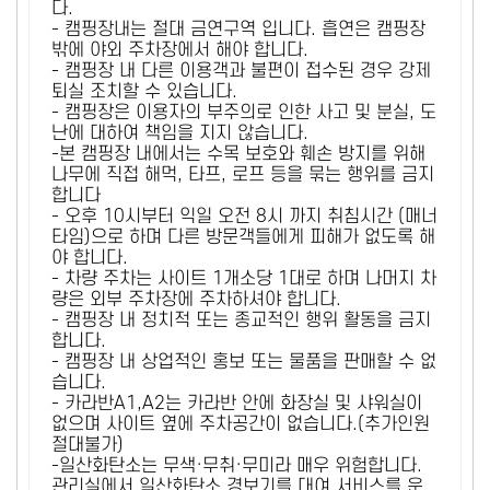
다.
- 캠핑장내는 절대 금연구역 입니다. 흡연은 캠핑장
밖에 야외 주차장에서 해야 합니다.
- 캠핑장 내 다른 이용객과 불편이 접수된 경우 강제
퇴실 조치할 수 있습니다.
- 캠핑장은 이용자의 부주의로 인한 사고 및 분실, 도
난에 대하여 책임을 지지 않습니다.
-본 캠핑장 내에서는 수목 보호와 훼손 방지를 위해
나무에 직접 해먹, 타프, 로프 등을 묶는 행위를 금지
합니다
- 오후 10시부터 익일 오전 8시 까지 취침시간 (매너
타임)으로 하며 다른 방문객들에게 피해가 없도록 해
야 합니다.
- 차량 주차는 사이트 1개소당 1대로 하며 나머지 차
량은 외부 주차장에 주차하셔야 합니다.
- 캠핑장 내 정치적 또는 종교적인 행위 활동을 금지
합니다.
- 캠핑장 내 상업적인 홍보 또는 물품을 판매할 수 없
습니다.
- 카라반A1,A2는 카라반 안에 화장실 및 샤워실이
없으며 사이트 옆에 주차공간이 없습니다.(추가인원
절대불가)
-일산화탄소는 무색·무취·무미라 매우 위험합니다.
관리실에서 일산화탄소 경보기를 대여 서비스를 운