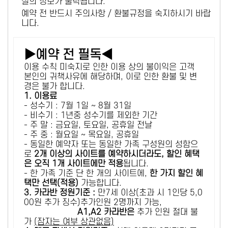
설의 정보가 출력됩니다.
예약 전 반드시 주의사항 / 환불규정을 숙지하시기 바랍
니다.
▶예약 전 필독◀
이용 수칙 미숙지로 인한 이용 상의 불이익은 고객
본인의 귀책사유에 해당하며, 이로 인한 환불 및 변
경은 불가 합니다.
1. 이용료
- 성수기 : 7월 1일 ~ 8월 31일
- 비수기 : 1년중 성수기를 제외한 기간
- 주 말 : 금요일, 토요일, 공휴일 전날
- 주 중 : 월요일 ~ 목요일, 공휴일
- 동일한 예약자 또는 동일한 가족 구성원의 성함으
로
2개 이상의 사이트를 예약하시더라도, 할인 혜택
은 오직 1개 사이트에만 적용
됩니다.
- 한 가족 기준 단 한 개의 사이트에,
한 가지 할인 혜
택만 선택(적용)
가능합니다.
3. 카라반 정원기준 :
만7세 이상(초과 시 1인당 5,0
00원 추가 징수)추가인원 2명까지 가능,
A1,A2 카라반은
추가 인원 절대 불
가
(잠자는 여부 상관없음)