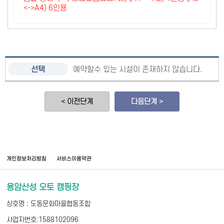
<->A4) 6인용
예약할수 있는 시설이 존재하지 않습니다.
< 이전단계
다음단계 >
개인정보처리방침
서비스이용약관
용암산성 오토 캠핑장
상호명 : 도동문화마을협동조합
사업자번호:1588102096