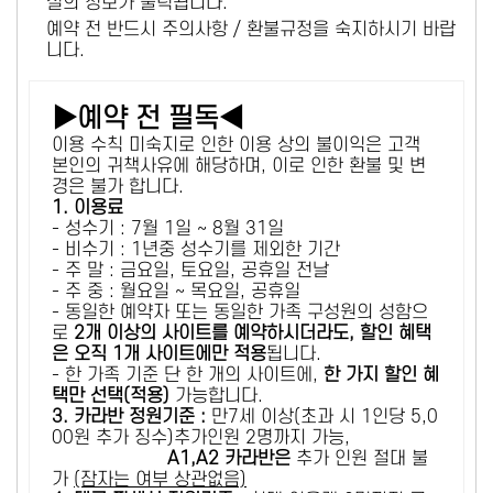
설의 정보가 출력됩니다.
예약 전 반드시 주의사항 / 환불규정을 숙지하시기 바랍
니다.
▶예약 전 필독◀
이용 수칙 미숙지로 인한 이용 상의 불이익은 고객
본인의 귀책사유에 해당하며, 이로 인한 환불 및 변
경은 불가 합니다.
1. 이용료
- 성수기 : 7월 1일 ~ 8월 31일
- 비수기 : 1년중 성수기를 제외한 기간
- 주 말 : 금요일, 토요일, 공휴일 전날
- 주 중 : 월요일 ~ 목요일, 공휴일
- 동일한 예약자 또는 동일한 가족 구성원의 성함으
로
2개 이상의 사이트를 예약하시더라도, 할인 혜택
은 오직 1개 사이트에만 적용
됩니다.
- 한 가족 기준 단 한 개의 사이트에,
한 가지 할인 혜
택만 선택(적용)
가능합니다.
3. 카라반 정원기준 :
만7세 이상(초과 시 1인당 5,0
00원 추가 징수)추가인원 2명까지 가능,
A1,A2 카라반은
추가 인원 절대 불
가
(잠자는 여부 상관없음)