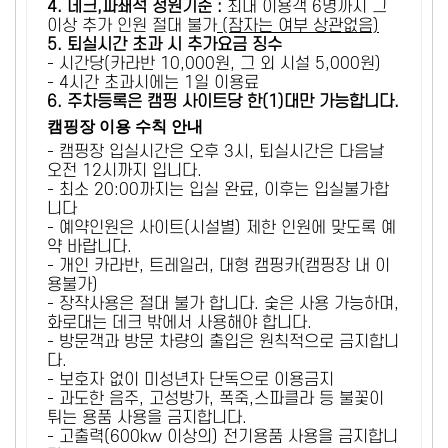
4. 데크,파쇄석 정원기준 :
​최대 이용객 6명까지 그
이상 추가 인원 절대 불가
(잠자는 여부 상관없음)
5
. 퇴실시간 초과 시 추가요금 징수
- 시간당(카라반 10,000원, 그 외 시설 5,000원)
- 4시간 초과시에는 1일 이용료
6
. 주차등록은 캠핑 사이트당 한(1)대만 가능합니다.
캠핑장 이용 수칙 안내
- 캠핑장 입실시간은 오후 3시, 퇴실시간은 다음날
오전 12시까지 입니다.
- 최소 20:00까지는 입실 완료, 이후는 입실불가합
니다
- 예약인원은 사이트(시설별) 제한 인원에 맞도록 예
약 바랍니다.
- 개인 카라반, 트레일러, 대형 캠핑카(캠핑장 내 이
용불가)
- 장작사용은 절대 불가 합니다. 숯은 사용 가능하며,
화로대는 데크 밖에서 사용해야 합니다.
- 방문객과 방문 차량의 출입은 원칙적으로 금지합니
다.
- 보호자 없이 미성년자 단독으로 이용금지
- 과도한 음주, 고성방가, 폭죽,스파클라 등 불꽃이
튀는 용품 사용을 금지합니다.
- 고출력(600kw 이상의) 전기용품 사용을 금지합니