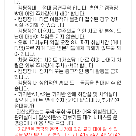
다.
- 캠핑장내는 절대 금연구역 입니다. 흡연은 캠핑장
밖에 야외 주차장에서 해야 합니다.
- 캠핑장 내 다른 이용객과 불편이 접수된 경우 강제
퇴실 조치할 수 있습니다.
- 캠핑장은 이용자의 부주의로 인한 사고 및 분실, 도
난에 대하여 책임을 지지 않습니다.
- 오후 10시부터 익일 오전 8시 까지 취침시간 (매너
타임)으로 하며 다른 방문객들에게 피해가 없도록 해
야 합니다.
- 차량 주차는 사이트 1개소당 1대로 하며 나머지 차
량은 외부 주차장에 주차하셔야 합니다.
- 캠핑장 내 정치적 또는 종교적인 행위 활동을 금지
합니다.
- 캠핑장 내 상업적인 홍보 또는 물품을 판매할 수 없
습니다.
- 카라반A1,A2는 카라반 안에 화장실 및 샤워실이
없으며 사이트 옆에 주차공간이 없습니다.(추가인원
절대불가)
-일산화탄소는 무색·무취·무미라 매우 위험합니다.
관리실에서 일산화탄소 경보기를 대여 서비스를 운
영중이니 이용 부탁 드립니다.
-
카라반은 캠핑장 운영 사정에 따라 교차 대여 할 수 있
음을 양해 부탁 드리겠습니다. 예) (A1<->A2) 4인용 (A3