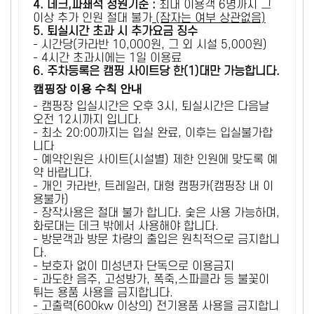
4. 데크,파쇄석 정원기준 :
​최대 이용객 6명까지 그
이상 추가 인원 절대 불가
(잠자는 여부 상관없음)
5
. 퇴실시간 초과 시 추가요금 징수
- 시간당(카라반 10,000원, 그 외 시설 5,000원)
- 4시간 초과시에는 1일 이용료
6
. 주차등록은 캠핑 사이트당 한(1)대만 가능합니다.
캠핑장 이용 수칙 안내
- 캠핑장 입실시간은 오후 3시, 퇴실시간은 다음날
오전 12시까지 입니다.
- 최소 20:00까지는 입실 완료, 이후는 입실불가합
니다
- 예약인원은 사이트(시설별) 제한 인원에 맞도록 예
약 바랍니다.
- 개인 카라반, 트레일러, 대형 캠핑카(캠핑장 내 이
용불가)
- 장작사용은 절대 불가 합니다. 숯은 사용 가능하며,
화로대는 데크 밖에서 사용해야 합니다.
- 방문객과 방문 차량의 출입은 원칙적으로 금지합니
다.
- 보호자 없이 미성년자 단독으로 이용금지
- 과도한 음주, 고성방가, 폭죽,스파클라 등 불꽃이
튀는 용품 사용을 금지합니다.
- 고출력(600kw 이상의) 전기용품 사용을 금지합니