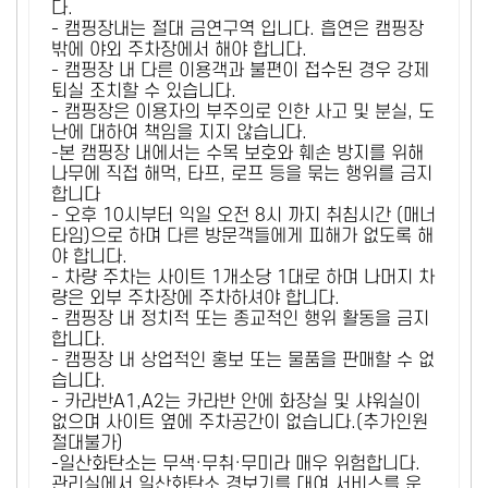
다.
- 캠핑장내는 절대 금연구역 입니다. 흡연은 캠핑장
밖에 야외 주차장에서 해야 합니다.
- 캠핑장 내 다른 이용객과 불편이 접수된 경우 강제
퇴실 조치할 수 있습니다.
- 캠핑장은 이용자의 부주의로 인한 사고 및 분실, 도
난에 대하여 책임을 지지 않습니다.
-본 캠핑장 내에서는 수목 보호와 훼손 방지를 위해
나무에 직접 해먹, 타프, 로프 등을 묶는 행위를 금지
합니다
- 오후 10시부터 익일 오전 8시 까지 취침시간 (매너
타임)으로 하며 다른 방문객들에게 피해가 없도록 해
야 합니다.
- 차량 주차는 사이트 1개소당 1대로 하며 나머지 차
량은 외부 주차장에 주차하셔야 합니다.
- 캠핑장 내 정치적 또는 종교적인 행위 활동을 금지
합니다.
- 캠핑장 내 상업적인 홍보 또는 물품을 판매할 수 없
습니다.
- 카라반A1,A2는 카라반 안에 화장실 및 샤워실이
없으며 사이트 옆에 주차공간이 없습니다.(추가인원
절대불가)
-일산화탄소는 무색·무취·무미라 매우 위험합니다.
관리실에서 일산화탄소 경보기를 대여 서비스를 운