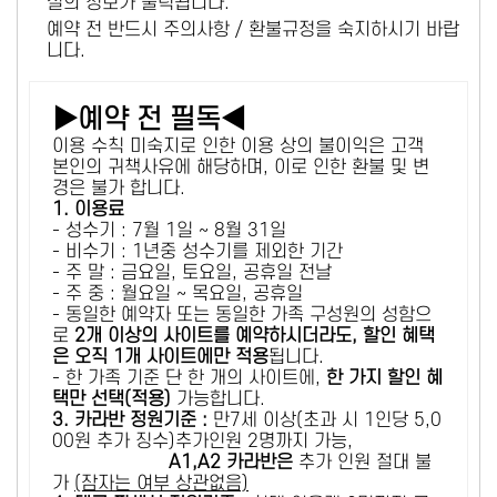
설의 정보가 출력됩니다.
예약 전 반드시 주의사항 / 환불규정을 숙지하시기 바랍
니다.
▶예약 전 필독◀
이용 수칙 미숙지로 인한 이용 상의 불이익은 고객
본인의 귀책사유에 해당하며, 이로 인한 환불 및 변
경은 불가 합니다.
1. 이용료
- 성수기 : 7월 1일 ~ 8월 31일
- 비수기 : 1년중 성수기를 제외한 기간
- 주 말 : 금요일, 토요일, 공휴일 전날
- 주 중 : 월요일 ~ 목요일, 공휴일
- 동일한 예약자 또는 동일한 가족 구성원의 성함으
로
2개 이상의 사이트를 예약하시더라도, 할인 혜택
은 오직 1개 사이트에만 적용
됩니다.
- 한 가족 기준 단 한 개의 사이트에,
한 가지 할인 혜
택만 선택(적용)
가능합니다.
3. 카라반 정원기준 :
만7세 이상(초과 시 1인당 5,0
00원 추가 징수)추가인원 2명까지 가능,
A1,A2 카라반은
추가 인원 절대 불
가
(잠자는 여부 상관없음)