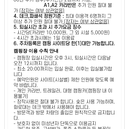
00원 추가 징수)추가인원 2명까지 가능,
A1,A2 카라반은
추가 인원 절대 불
가
(잠자는 여부 상관없음)
4. 데크,파쇄석 정원기준 :
​최대 이용객 6명까지 그
이상 추가 인원 절대 불가
(잠자는 여부 상관없음)
5
. 퇴실시간 초과 시 추가요금 징수
- 시간당(카라반 10,000원, 그 외 시설 5,000원)
- 4시간 초과시에는 1일 이용료
6
. 주차등록은 캠핑 사이트당 한(1)대만 가능합니다.
캠핑장 이용 수칙 안내
- 캠핑장 입실시간은 오후 3시, 퇴실시간은 다음날
오전 12시까지 입니다.
- 최소 20:00까지는 입실 완료, 이후는 입실불가합
니다
- 예약인원은 사이트(시설별) 제한 인원에 맞도록 예
약 바랍니다.
- 개인 카라반, 트레일러, 대형 캠핑카(캠핑장 내 이
용불가)
- 장작사용은 절대 불가 합니다. 숯은 사용 가능하며,
화로대는 데크 밖에서 사용해야 합니다.
- 방문객과 방문 차량의 출입은 원칙적으로 금지합니
다.
- 보호자 없이 미성년자 단독으로 이용금지