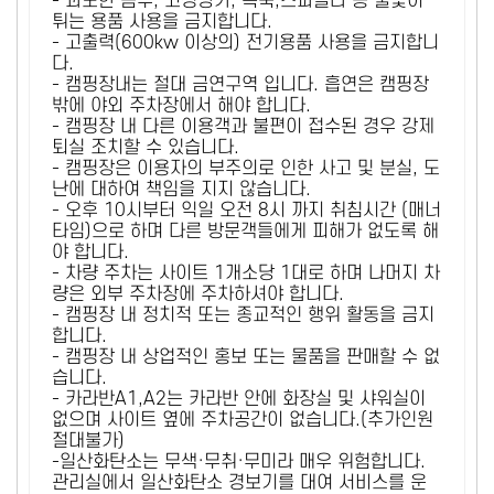
- 과도한 음주, 고성방가, 폭죽,스파클라 등 불꽃이
튀는 용품 사용을 금지합니다.
- 고출력(600kw 이상의) 전기용품 사용을 금지합니
다.
- 캠핑장내는 절대 금연구역 입니다. 흡연은 캠핑장
밖에 야외 주차장에서 해야 합니다.
- 캠핑장 내 다른 이용객과 불편이 접수된 경우 강제
퇴실 조치할 수 있습니다.
- 캠핑장은 이용자의 부주의로 인한 사고 및 분실, 도
난에 대하여 책임을 지지 않습니다.
- 오후 10시부터 익일 오전 8시 까지 취침시간 (매너
타임)으로 하며 다른 방문객들에게 피해가 없도록 해
야 합니다.
- 차량 주차는 사이트 1개소당 1대로 하며 나머지 차
량은 외부 주차장에 주차하셔야 합니다.
- 캠핑장 내 정치적 또는 종교적인 행위 활동을 금지
합니다.
- 캠핑장 내 상업적인 홍보 또는 물품을 판매할 수 없
습니다.
- 카라반A1,A2는 카라반 안에 화장실 및 샤워실이
없으며 사이트 옆에 주차공간이 없습니다.(추가인원
절대불가)
-일산화탄소는 무색·무취·무미라 매우 위험합니다.
관리실에서 일산화탄소 경보기를 대여 서비스를 운