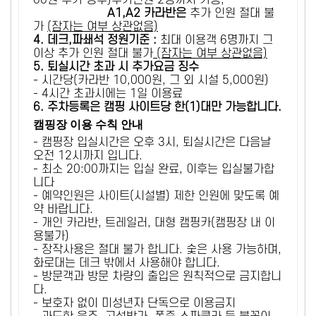
00원 추가 징수)추가인원 2명까지 가능,
A1,A2 카라반은
추가 인원 절대 불
가
(잠자는 여부 상관없음)
4. 데크,파쇄석 정원기준 :
​최대 이용객 6명까지 그
이상 추가 인원 절대 불가
(잠자는 여부 상관없음)
5
. 퇴실시간 초과 시 추가요금 징수
- 시간당(카라반 10,000원, 그 외 시설 5,000원)
- 4시간 초과시에는 1일 이용료
6
. 주차등록은 캠핑 사이트당 한(1)대만 가능합니다.
캠핑장 이용 수칙 안내
- 캠핑장 입실시간은 오후 3시, 퇴실시간은 다음날
오전 12시까지 입니다.
- 최소 20:00까지는 입실 완료, 이후는 입실불가합
니다
- 예약인원은 사이트(시설별) 제한 인원에 맞도록 예
약 바랍니다.
- 개인 카라반, 트레일러, 대형 캠핑카(캠핑장 내 이
용불가)
- 장작사용은 절대 불가 합니다. 숯은 사용 가능하며,
화로대는 데크 밖에서 사용해야 합니다.
- 방문객과 방문 차량의 출입은 원칙적으로 금지합니
다.
- 보호자 없이 미성년자 단독으로 이용금지