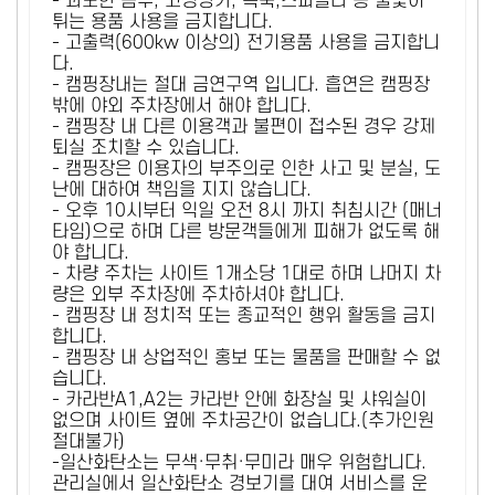
- 과도한 음주, 고성방가, 폭죽,스파클라 등 불꽃이
튀는 용품 사용을 금지합니다.
- 고출력(600kw 이상의) 전기용품 사용을 금지합니
다.
- 캠핑장내는 절대 금연구역 입니다. 흡연은 캠핑장
밖에 야외 주차장에서 해야 합니다.
- 캠핑장 내 다른 이용객과 불편이 접수된 경우 강제
퇴실 조치할 수 있습니다.
- 캠핑장은 이용자의 부주의로 인한 사고 및 분실, 도
난에 대하여 책임을 지지 않습니다.
- 오후 10시부터 익일 오전 8시 까지 취침시간 (매너
타임)으로 하며 다른 방문객들에게 피해가 없도록 해
야 합니다.
- 차량 주차는 사이트 1개소당 1대로 하며 나머지 차
량은 외부 주차장에 주차하셔야 합니다.
- 캠핑장 내 정치적 또는 종교적인 행위 활동을 금지
합니다.
- 캠핑장 내 상업적인 홍보 또는 물품을 판매할 수 없
습니다.
- 카라반A1,A2는 카라반 안에 화장실 및 샤워실이
없으며 사이트 옆에 주차공간이 없습니다.(추가인원
절대불가)
-일산화탄소는 무색·무취·무미라 매우 위험합니다.
관리실에서 일산화탄소 경보기를 대여 서비스를 운