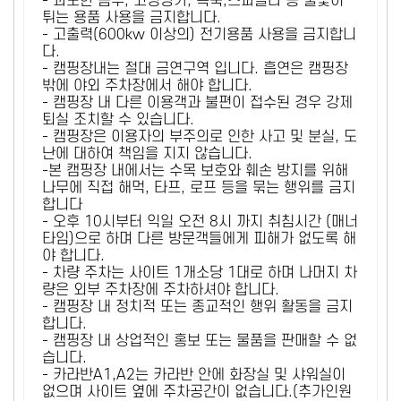
- 과도한 음주, 고성방가, 폭죽,스파클라 등 불꽃이
튀는 용품 사용을 금지합니다.
- 고출력(600kw 이상의) 전기용품 사용을 금지합니
다.
- 캠핑장내는 절대 금연구역 입니다. 흡연은 캠핑장
밖에 야외 주차장에서 해야 합니다.
- 캠핑장 내 다른 이용객과 불편이 접수된 경우 강제
퇴실 조치할 수 있습니다.
- 캠핑장은 이용자의 부주의로 인한 사고 및 분실, 도
난에 대하여 책임을 지지 않습니다.
-본 캠핑장 내에서는 수목 보호와 훼손 방지를 위해
나무에 직접 해먹, 타프, 로프 등을 묶는 행위를 금지
합니다
- 오후 10시부터 익일 오전 8시 까지 취침시간 (매너
타임)으로 하며 다른 방문객들에게 피해가 없도록 해
야 합니다.
- 차량 주차는 사이트 1개소당 1대로 하며 나머지 차
량은 외부 주차장에 주차하셔야 합니다.
- 캠핑장 내 정치적 또는 종교적인 행위 활동을 금지
합니다.
- 캠핑장 내 상업적인 홍보 또는 물품을 판매할 수 없
습니다.
- 카라반A1,A2는 카라반 안에 화장실 및 샤워실이
없으며 사이트 옆에 주차공간이 없습니다.(추가인원