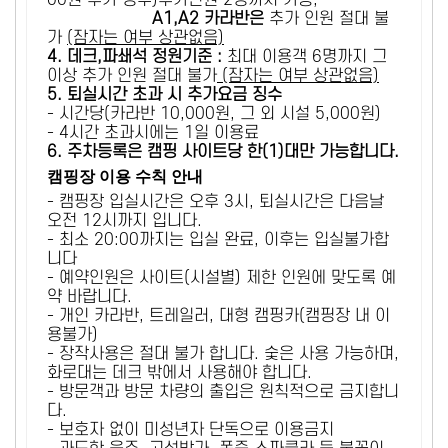
00원 추가 징수)추가인원 2명까지 가능,
A1,A2 카라반은
추가 인원 절대 불
가
(잠자는 여부 상관없음)
4. 데크,파쇄석 정원기준 :
​최대 이용객 6명까지 그
이상 추가 인원 절대 불가
(잠자는 여부 상관없음)
5
. 퇴실시간 초과 시 추가요금 징수
- 시간당(카라반 10,000원, 그 외 시설 5,000원)
- 4시간 초과시에는 1일 이용료
6
. 주차등록은 캠핑 사이트당 한(1)대만 가능합니다.
캠핑장 이용 수칙 안내
- 캠핑장 입실시간은 오후 3시, 퇴실시간은 다음날
오전 12시까지 입니다.
- 최소 20:00까지는 입실 완료, 이후는 입실불가합
니다
- 예약인원은 사이트(시설별) 제한 인원에 맞도록 예
약 바랍니다.
- 개인 카라반, 트레일러, 대형 캠핑카(캠핑장 내 이
용불가)
- 장작사용은 절대 불가 합니다. 숯은 사용 가능하며,
화로대는 데크 밖에서 사용해야 합니다.
- 방문객과 방문 차량의 출입은 원칙적으로 금지합니
다.
- 보호자 없이 미성년자 단독으로 이용금지