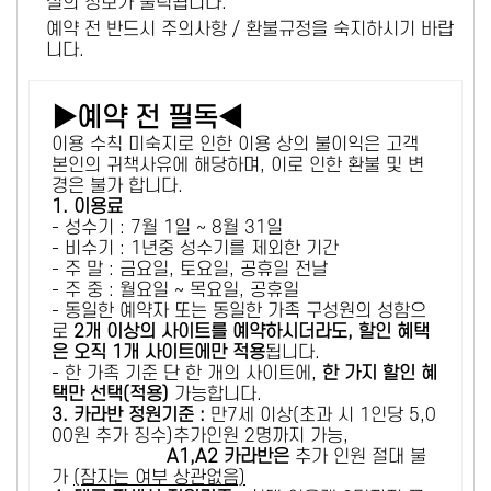
설의 정보가 출력됩니다.
예약 전 반드시 주의사항 / 환불규정을 숙지하시기 바랍
니다.
▶예약 전 필독◀
이용 수칙 미숙지로 인한 이용 상의 불이익은 고객
본인의 귀책사유에 해당하며, 이로 인한 환불 및 변
경은 불가 합니다.
1. 이용료
- 성수기 : 7월 1일 ~ 8월 31일
- 비수기 : 1년중 성수기를 제외한 기간
- 주 말 : 금요일, 토요일, 공휴일 전날
- 주 중 : 월요일 ~ 목요일, 공휴일
- 동일한 예약자 또는 동일한 가족 구성원의 성함으
로
2개 이상의 사이트를 예약하시더라도, 할인 혜택
은 오직 1개 사이트에만 적용
됩니다.
- 한 가족 기준 단 한 개의 사이트에,
한 가지 할인 혜
택만 선택(적용)
가능합니다.
3. 카라반 정원기준 :
만7세 이상(초과 시 1인당 5,0
00원 추가 징수)추가인원 2명까지 가능,
A1,A2 카라반은
추가 인원 절대 불
가
(잠자는 여부 상관없음)