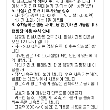
4. 데크,파쇄석 정원기준 :
​최대 이용객 6명까지 그
이상 추가 인원 절대 불가
(잠자는 여부 상관없음)
5
. 퇴실시간 초과 시 추가요금 징수
- 시간당(카라반 10,000원, 그 외 시설 5,000원)
- 4시간 초과시에는 1일 이용료
6
. 주차등록은 캠핑 사이트당 한(1)대만 가능합니다.
캠핑장 이용 수칙 안내
- 캠핑장 입실시간은 오후 3시, 퇴실시간은 다음날
오전 12시까지 입니다.
- 최소 20:00까지는 입실 완료, 이후는 입실불가합
니다
- 예약인원은 사이트(시설별) 제한 인원에 맞도록 예
약 바랍니다.
- 개인 카라반, 트레일러, 대형 캠핑카(캠핑장 내 이
용불가)
- 장작사용은 절대 불가 합니다. 숯은 사용 가능하며,
화로대는 데크 밖에서 사용해야 합니다.
- 방문객과 방문 차량의 출입은 원칙적으로 금지합니
다.
- 보호자 없이 미성년자 단독으로 이용금지
- 과도한 음주, 고성방가, 폭죽,스파클라 등 불꽃이
튀는 용품 사용을 금지합니다.
- 고출력(600kw 이상의) 전기용품 사용을 금지합니