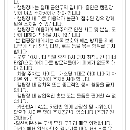
다.
- 캠핑장내는 절대 금연구역 입니다. 흡연은 캠핑장
밖에 야외 주차장에서 해야 합니다.
- 캠핑장 내 다른 이용객과 불편이 접수된 경우 강제
퇴실 조치할 수 있습니다.
- 캠핑장은 이용자의 부주의로 인한 사고 및 분실, 도
난에 대하여 책임을 지지 않습니다.
-본 캠핑장 내에서는 수목 보호와 훼손 방지를 위해
나무에 직접 해먹, 타프, 로프 등을 묶는 행위를 금지
합니다
- 오후 10시부터 익일 오전 8시 까지 취침시간 (매너
타임)으로 하며 다른 방문객들에게 피해가 없도록 해
야 합니다.
- 차량 주차는 사이트 1개소당 1대로 하며 나머지 차
량은 외부 주차장에 주차하셔야 합니다.
- 캠핑장 내 정치적 또는 종교적인 행위 활동을 금지
합니다.
- 캠핑장 내 상업적인 홍보 또는 물품을 판매할 수 없
습니다.
- 카라반A1,A2는 카라반 안에 화장실 및 샤워실이
없으며 사이트 옆에 주차공간이 없습니다.(추가인원
절대불가)
-일산화탄소는 무색·무취·무미라 매우 위험합니다.
관리실에서 일산화탄소 경보기를 대여 서비스를 운