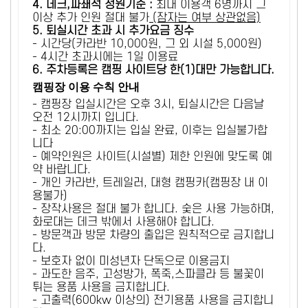
4. 데크,파쇄석 정원기준 :
​최대 이용객 6명까지 그
이상 추가 인원 절대 불가
(잠자는 여부 상관없음)
5
. 퇴실시간 초과 시 추가요금 징수
- 시간당(카라반 10,000원, 그 외 시설 5,000원)
- 4시간 초과시에는 1일 이용료
6
. 주차등록은 캠핑 사이트당 한(1)대만 가능합니다.
캠핑장 이용 수칙 안내
- 캠핑장 입실시간은 오후 3시, 퇴실시간은 다음날
오전 12시까지 입니다.
- 최소 20:00까지는 입실 완료, 이후는 입실불가합
니다
- 예약인원은 사이트(시설별) 제한 인원에 맞도록 예
약 바랍니다.
- 개인 카라반, 트레일러, 대형 캠핑카(캠핑장 내 이
용불가)
- 장작사용은 절대 불가 합니다. 숯은 사용 가능하며,
화로대는 데크 밖에서 사용해야 합니다.
- 방문객과 방문 차량의 출입은 원칙적으로 금지합니
다.
- 보호자 없이 미성년자 단독으로 이용금지
- 과도한 음주, 고성방가, 폭죽,스파클라 등 불꽃이
튀는 용품 사용을 금지합니다.
- 고출력(600kw 이상의) 전기용품 사용을 금지합니