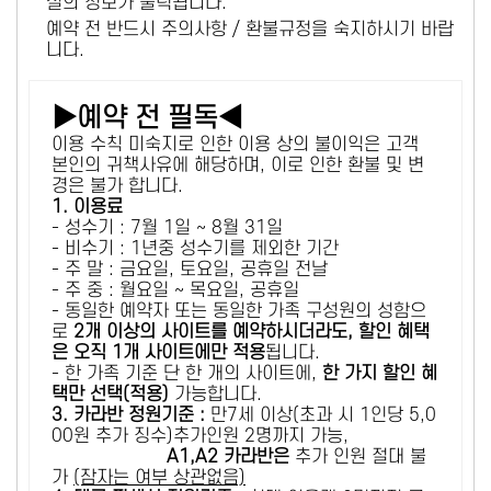
설의 정보가 출력됩니다.
예약 전 반드시 주의사항 / 환불규정을 숙지하시기 바랍
니다.
▶예약 전 필독◀
이용 수칙 미숙지로 인한 이용 상의 불이익은 고객
본인의 귀책사유에 해당하며, 이로 인한 환불 및 변
경은 불가 합니다.
1. 이용료
- 성수기 : 7월 1일 ~ 8월 31일
- 비수기 : 1년중 성수기를 제외한 기간
- 주 말 : 금요일, 토요일, 공휴일 전날
- 주 중 : 월요일 ~ 목요일, 공휴일
- 동일한 예약자 또는 동일한 가족 구성원의 성함으
로
2개 이상의 사이트를 예약하시더라도, 할인 혜택
은 오직 1개 사이트에만 적용
됩니다.
- 한 가족 기준 단 한 개의 사이트에,
한 가지 할인 혜
택만 선택(적용)
가능합니다.
3. 카라반 정원기준 :
만7세 이상(초과 시 1인당 5,0
00원 추가 징수)추가인원 2명까지 가능,
A1,A2 카라반은
추가 인원 절대 불
가
(잠자는 여부 상관없음)