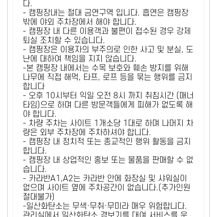
다.
- 캠핑장내는 절대 금연구역 입니다. 흡연은 캠핑장
밖에 야외 주차장에서 해야 합니다.
- 캠핑장 내 다른 이용객과 불편이 접수된 경우 강제
퇴실 조치할 수 있습니다.
- 캠핑장은 이용자의 부주의로 인한 사고 및 분실, 도
난에 대하여 책임을 지지 않습니다.
-본 캠핑장 내에서는 수목 보호와 훼손 방지를 위해
나무에 직접 해먹, 타프, 로프 등을 묶는 행위를 금지
합니다
- 오후 10시부터 익일 오전 8시 까지 취침시간 (매너
타임)으로 하며 다른 방문객들에게 피해가 없도록 해
야 합니다.
- 차량 주차는 사이트 1개소당 1대로 하며 나머지 차
량은 외부 주차장에 주차하셔야 합니다.
- 캠핑장 내 정치적 또는 종교적인 행위 활동을 금지
합니다.
- 캠핑장 내 상업적인 홍보 또는 물품을 판매할 수 없
습니다.
- 카라반A1,A2는 카라반 안에 화장실 및 샤워실이
없으며 사이트 옆에 주차공간이 없습니다.(추가인원
절대불가)
-일산화탄소는 무색·무취·무미라 매우 위험합니다.
관리실에서 일산화탄소 경보기를 대여 서비스를 운