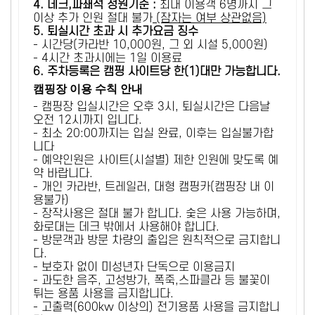
4. 데크,파쇄석 정원기준 :
​최대 이용객 6명까지 그
이상 추가 인원 절대 불가
(잠자는 여부 상관없음)
5
. 퇴실시간 초과 시 추가요금 징수
- 시간당(카라반 10,000원, 그 외 시설 5,000원)
- 4시간 초과시에는 1일 이용료
6
. 주차등록은 캠핑 사이트당 한(1)대만 가능합니다.
캠핑장 이용 수칙 안내
- 캠핑장 입실시간은 오후 3시, 퇴실시간은 다음날
오전 12시까지 입니다.
- 최소 20:00까지는 입실 완료, 이후는 입실불가합
니다
- 예약인원은 사이트(시설별) 제한 인원에 맞도록 예
약 바랍니다.
- 개인 카라반, 트레일러, 대형 캠핑카(캠핑장 내 이
용불가)
- 장작사용은 절대 불가 합니다. 숯은 사용 가능하며,
화로대는 데크 밖에서 사용해야 합니다.
- 방문객과 방문 차량의 출입은 원칙적으로 금지합니
다.
- 보호자 없이 미성년자 단독으로 이용금지
- 과도한 음주, 고성방가, 폭죽,스파클라 등 불꽃이
튀는 용품 사용을 금지합니다.
- 고출력(600kw 이상의) 전기용품 사용을 금지합니