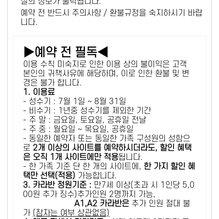
설의 정보가 출력됩니다.
예약 전 반드시 주의사항 / 환불규정을 숙지하시기 바랍
니다.
▶예약 전 필독◀
이용 수칙 미숙지로 인한 이용 상의 불이익은 고객
본인의 귀책사유에 해당하며, 이로 인한 환불 및 변
경은 불가 합니다.
1. 이용료
- 성수기 : 7월 1일 ~ 8월 31일
- 비수기 : 1년중 성수기를 제외한 기간
- 주 말 : 금요일, 토요일, 공휴일 전날
- 주 중 : 월요일 ~ 목요일, 공휴일
- 동일한 예약자 또는 동일한 가족 구성원의 성함으
로
2개 이상의 사이트를 예약하시더라도, 할인 혜택
은 오직 1개 사이트에만 적용
됩니다.
- 한 가족 기준 단 한 개의 사이트에,
한 가지 할인 혜
택만 선택(적용)
가능합니다.
3. 카라반 정원기준 :
만7세 이상(초과 시 1인당 5,0
00원 추가 징수)추가인원 2명까지 가능,
A1,A2 카라반은
추가 인원 절대 불
가
(잠자는 여부 상관없음)