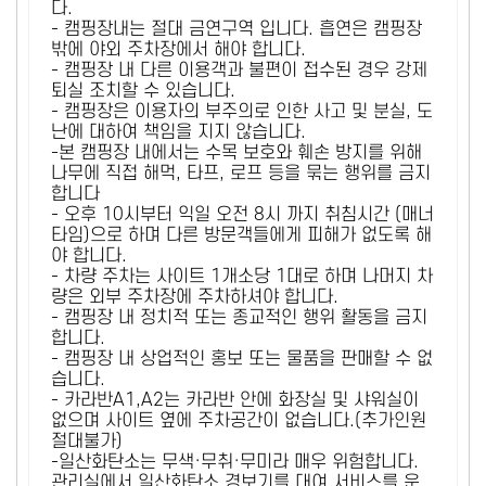
다.
- 캠핑장내는 절대 금연구역 입니다. 흡연은 캠핑장
밖에 야외 주차장에서 해야 합니다.
- 캠핑장 내 다른 이용객과 불편이 접수된 경우 강제
퇴실 조치할 수 있습니다.
- 캠핑장은 이용자의 부주의로 인한 사고 및 분실, 도
난에 대하여 책임을 지지 않습니다.
-본 캠핑장 내에서는 수목 보호와 훼손 방지를 위해
나무에 직접 해먹, 타프, 로프 등을 묶는 행위를 금지
합니다
- 오후 10시부터 익일 오전 8시 까지 취침시간 (매너
타임)으로 하며 다른 방문객들에게 피해가 없도록 해
야 합니다.
- 차량 주차는 사이트 1개소당 1대로 하며 나머지 차
량은 외부 주차장에 주차하셔야 합니다.
- 캠핑장 내 정치적 또는 종교적인 행위 활동을 금지
합니다.
- 캠핑장 내 상업적인 홍보 또는 물품을 판매할 수 없
습니다.
- 카라반A1,A2는 카라반 안에 화장실 및 샤워실이
없으며 사이트 옆에 주차공간이 없습니다.(추가인원
절대불가)
-일산화탄소는 무색·무취·무미라 매우 위험합니다.
관리실에서 일산화탄소 경보기를 대여 서비스를 운