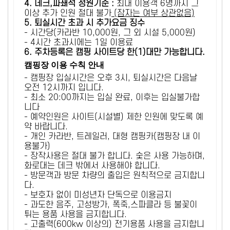
4. 데크,파쇄석 정원기준 :
​최대 이용객 6명까지 그
이상 추가 인원 절대 불가
(잠자는 여부 상관없음)
5
. 퇴실시간 초과 시 추가요금 징수
- 시간당(카라반 10,000원, 그 외 시설 5,000원)
- 4시간 초과시에는 1일 이용료
6
. 주차등록은 캠핑 사이트당 한(1)대만 가능합니다.
캠핑장 이용 수칙 안내
- 캠핑장 입실시간은 오후 3시, 퇴실시간은 다음날
오전 12시까지 입니다.
- 최소 20:00까지는 입실 완료, 이후는 입실불가합
니다
- 예약인원은 사이트(시설별) 제한 인원에 맞도록 예
약 바랍니다.
- 개인 카라반, 트레일러, 대형 캠핑카(캠핑장 내 이
용불가)
- 장작사용은 절대 불가 합니다. 숯은 사용 가능하며,
화로대는 데크 밖에서 사용해야 합니다.
- 방문객과 방문 차량의 출입은 원칙적으로 금지합니
다.
- 보호자 없이 미성년자 단독으로 이용금지
- 과도한 음주, 고성방가, 폭죽,스파클라 등 불꽃이
튀는 용품 사용을 금지합니다.
- 고출력(600kw 이상의) 전기용품 사용을 금지합니