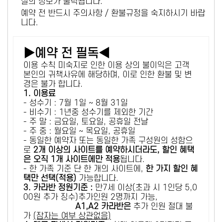
설의 정보가 출력됩니다.
예약 전 반드시 주의사항 / 환불규정을 숙지하시기 바랍
니다.
▶예약 전 필독◀
이용 수칙 미숙지로 인한 이용 상의 불이익은 고객
본인의 귀책사유에 해당하며, 이로 인한 환불 및 변
경은 불가 합니다.
1. 이용료
- 성수기 : 7월 1일 ~ 8월 31일
- 비수기 : 1년중 성수기를 제외한 기간
- 주 말 : 금요일, 토요일, 공휴일 전날
- 주 중 : 월요일 ~ 목요일, 공휴일
- 동일한 예약자 또는 동일한 가족 구성원의 성함으
로
2개 이상의 사이트를 예약하시더라도, 할인 혜택
은 오직 1개 사이트에만 적용
됩니다.
- 한 가족 기준 단 한 개의 사이트에,
한 가지 할인 혜
택만 선택(적용)
가능합니다.
3. 카라반 정원기준 :
만7세 이상(초과 시 1인당 5,0
00원 추가 징수)추가인원 2명까지 가능,
A1,A2 카라반은
추가 인원 절대 불
가
(잠자는 여부 상관없음)