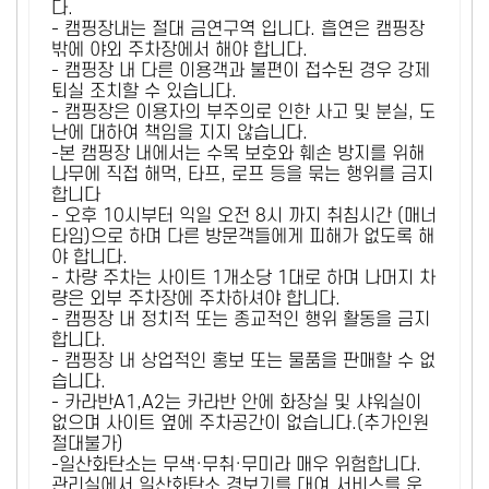
다.
- 캠핑장내는 절대 금연구역 입니다. 흡연은 캠핑장
밖에 야외 주차장에서 해야 합니다.
- 캠핑장 내 다른 이용객과 불편이 접수된 경우 강제
퇴실 조치할 수 있습니다.
- 캠핑장은 이용자의 부주의로 인한 사고 및 분실, 도
난에 대하여 책임을 지지 않습니다.
-본 캠핑장 내에서는 수목 보호와 훼손 방지를 위해
나무에 직접 해먹, 타프, 로프 등을 묶는 행위를 금지
합니다
- 오후 10시부터 익일 오전 8시 까지 취침시간 (매너
타임)으로 하며 다른 방문객들에게 피해가 없도록 해
야 합니다.
- 차량 주차는 사이트 1개소당 1대로 하며 나머지 차
량은 외부 주차장에 주차하셔야 합니다.
- 캠핑장 내 정치적 또는 종교적인 행위 활동을 금지
합니다.
- 캠핑장 내 상업적인 홍보 또는 물품을 판매할 수 없
습니다.
- 카라반A1,A2는 카라반 안에 화장실 및 샤워실이
없으며 사이트 옆에 주차공간이 없습니다.(추가인원
절대불가)
-일산화탄소는 무색·무취·무미라 매우 위험합니다.
관리실에서 일산화탄소 경보기를 대여 서비스를 운