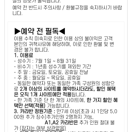
설의 정보가 출력됩니다.
예약 전 반드시 주의사항 / 환불규정을 숙지하시기 바랍
니다.
▶예약 전 필독◀
이용 수칙 미숙지로 인한 이용 상의 불이익은 고객
본인의 귀책사유에 해당하며, 이로 인한 환불 및 변
경은 불가 합니다.
1. 이용료
- 성수기 : 7월 1일 ~ 8월 31일
- 비수기 : 1년중 성수기를 제외한 기간
- 주 말 : 금요일, 토요일, 공휴일 전날
- 주 중 : 월요일 ~ 목요일, 공휴일
- 동일한 예약자 또는 동일한 가족 구성원의 성함으
로
2개 이상의 사이트를 예약하시더라도, 할인 혜택
은 오직 1개 사이트에만 적용
됩니다.
- 한 가족 기준 단 한 개의 사이트에,
한 가지 할인 혜
택만 선택(적용)
가능합니다.
3. 카라반 정원기준 :
만7세 이상(초과 시 1인당 5,0
00원 추가 징수)추가인원 2명까지 가능,
A1,A2 카라반은
추가 인원 절대 불
가
(잠자는 여부 상관없음)