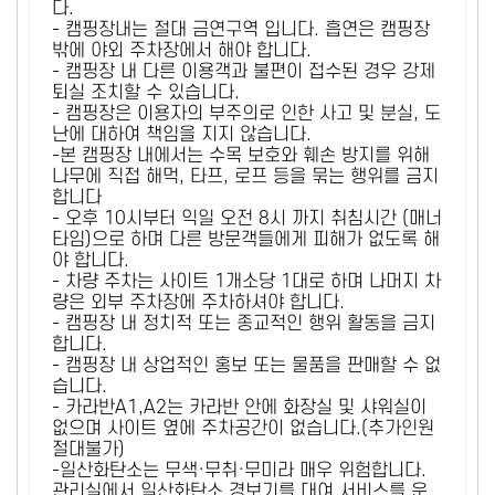
다.
- 캠핑장내는 절대 금연구역 입니다. 흡연은 캠핑장
밖에 야외 주차장에서 해야 합니다.
- 캠핑장 내 다른 이용객과 불편이 접수된 경우 강제
퇴실 조치할 수 있습니다.
- 캠핑장은 이용자의 부주의로 인한 사고 및 분실, 도
난에 대하여 책임을 지지 않습니다.
-본 캠핑장 내에서는 수목 보호와 훼손 방지를 위해
나무에 직접 해먹, 타프, 로프 등을 묶는 행위를 금지
합니다
- 오후 10시부터 익일 오전 8시 까지 취침시간 (매너
타임)으로 하며 다른 방문객들에게 피해가 없도록 해
야 합니다.
- 차량 주차는 사이트 1개소당 1대로 하며 나머지 차
량은 외부 주차장에 주차하셔야 합니다.
- 캠핑장 내 정치적 또는 종교적인 행위 활동을 금지
합니다.
- 캠핑장 내 상업적인 홍보 또는 물품을 판매할 수 없
습니다.
- 카라반A1,A2는 카라반 안에 화장실 및 샤워실이
없으며 사이트 옆에 주차공간이 없습니다.(추가인원
절대불가)
-일산화탄소는 무색·무취·무미라 매우 위험합니다.
관리실에서 일산화탄소 경보기를 대여 서비스를 운