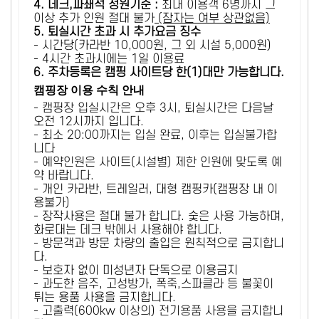
4. 데크,파쇄석 정원기준 :
​최대 이용객 6명까지 그
이상 추가 인원 절대 불가
(잠자는 여부 상관없음)
5
. 퇴실시간 초과 시 추가요금 징수
- 시간당(카라반 10,000원, 그 외 시설 5,000원)
- 4시간 초과시에는 1일 이용료
6
. 주차등록은 캠핑 사이트당 한(1)대만 가능합니다.
캠핑장 이용 수칙 안내
- 캠핑장 입실시간은 오후 3시, 퇴실시간은 다음날
오전 12시까지 입니다.
- 최소 20:00까지는 입실 완료, 이후는 입실불가합
니다
- 예약인원은 사이트(시설별) 제한 인원에 맞도록 예
약 바랍니다.
- 개인 카라반, 트레일러, 대형 캠핑카(캠핑장 내 이
용불가)
- 장작사용은 절대 불가 합니다. 숯은 사용 가능하며,
화로대는 데크 밖에서 사용해야 합니다.
- 방문객과 방문 차량의 출입은 원칙적으로 금지합니
다.
- 보호자 없이 미성년자 단독으로 이용금지
- 과도한 음주, 고성방가, 폭죽,스파클라 등 불꽃이
튀는 용품 사용을 금지합니다.
- 고출력(600kw 이상의) 전기용품 사용을 금지합니