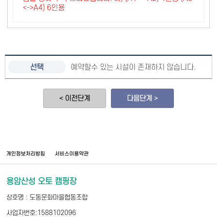
<->A4) 6인용
예약할수 있는 시설이 존재하지 않습니다.
< 이전단계
다음단계 >
개인정보처리방침
서비스이용약관
용암산성 오토 캠핑장
상호명 : 도동문화마을협동조합
사업자번호:1588102096