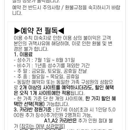
설의 정보가 출력됩니다.
예약 전 반드시 주의사항 / 환불규정을 숙지하시기 바랍
니다.
▶예약 전 필독◀
이용 수칙 미숙지로 인한 이용 상의 불이익은 고객
본인의 귀책사유에 해당하며, 이로 인한 환불 및 변
경은 불가 합니다.
1. 이용료
- 성수기 : 7월 1일 ~ 8월 31일
- 비수기 : 1년중 성수기를 제외한 기간
- 주 말 : 금요일, 토요일, 공휴일 전날
- 주 중 : 월요일 ~ 목요일, 공휴일
- 동일한 예약자 또는 동일한 가족 구성원의 성함으
로
2개 이상의 사이트를 예약하시더라도, 할인 혜택
은 오직 1개 사이트에만 적용
됩니다.
- 한 가족 기준 단 한 개의 사이트에,
한 가지 할인 혜
택만 선택(적용)
가능합니다.
3. 카라반 정원기준 :
만7세 이상(초과 시 1인당 5,0
00원 추가 징수)추가인원 2명까지 가능,
A1,A2 카라반은
추가 인원 절대 불
가
(잠자는 여부 상관없음)