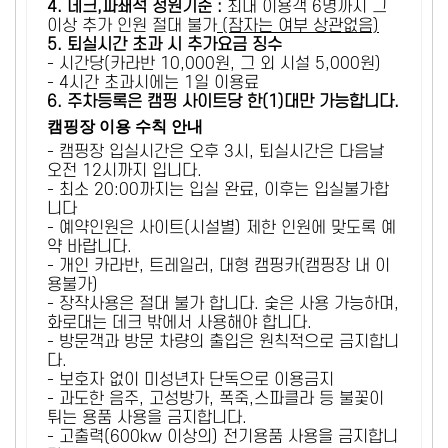
4. 데크,파쇄석 정원기준 :
​최대 이용객 6명까지 그
이상 추가 인원 절대 불가
(잠자는 여부 상관없음)
5
. 퇴실시간 초과 시 추가요금 징수
- 시간당(카라반 10,000원, 그 외 시설 5,000원)
- 4시간 초과시에는 1일 이용료
6
. 주차등록은 캠핑 사이트당 한(1)대만 가능합니다.
캠핑장 이용 수칙 안내
- 캠핑장 입실시간은 오후 3시, 퇴실시간은 다음날
오전 12시까지 입니다.
- 최소 20:00까지는 입실 완료, 이후는 입실불가합
니다
- 예약인원은 사이트(시설별) 제한 인원에 맞도록 예
약 바랍니다.
- 개인 카라반, 트레일러, 대형 캠핑카(캠핑장 내 이
용불가)
- 장작사용은 절대 불가 합니다. 숯은 사용 가능하며,
화로대는 데크 밖에서 사용해야 합니다.
- 방문객과 방문 차량의 출입은 원칙적으로 금지합니
다.
- 보호자 없이 미성년자 단독으로 이용금지
- 과도한 음주, 고성방가, 폭죽,스파클라 등 불꽃이
튀는 용품 사용을 금지합니다.
- 고출력(600kw 이상의) 전기용품 사용을 금지합니