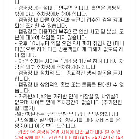
다.
- 캠핑장내는 절대 금연구역 입니다. 흡연은 캠핑장
밖에 야외 주차장에서 해야 합니다.
- 캠핑장 내 다른 이용객과 불편이 접수된 경우 강제
퇴실 조치할 수 있습니다.
- 캠핑장은 이용자의 부주의로 인한 사고 및 분실, 도
난에 대하여 책임을 지지 않습니다.
- 오후 10시부터 익일 오전 8시 까지 취침시간 (매너
타임)으로 하며 다른 방문객들에게 피해가 없도록 해
야 합니다.
- 차량 주차는 사이트 1개소당 1대로 하며 나머지 차
량은 외부 주차장에 주차하셔야 합니다.
- 캠핑장 내 정치적 또는 종교적인 행위 활동을 금지
합니다.
- 캠핑장 내 상업적인 홍보 또는 물품을 판매할 수 없
습니다.
- 카라반A1,A2는 카라반 안에 화장실 및 샤워실이
없으며 사이트 옆에 주차공간이 없습니다.(추가인원
절대불가)
-일산화탄소는 무색·무취·무미라 매우 위험합니다.
관리실에서 일산화탄소 경보기를 대여 서비스를 운
영중이니 이용 부탁 드립니다.
-
카라반은 캠핑장 운영 사정에 따라 교차 대여 할 수 있
음을 양해 부탁 드리겠습니다. 예) (A1<->A2) 4인용 (A3