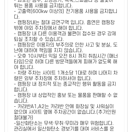
- 과도한 음주, 고성방가, 폭죽,스파클라 등 불꽃이
튀는 용품 사용을 금지합니다.
- 고출력(600kw 이상의) 전기용품 사용을 금지합니
다.
- 캠핑장내는 절대 금연구역 입니다. 흡연은 캠핑장
밖에 야외 주차장에서 해야 합니다.
- 캠핑장 내 다른 이용객과 불편이 접수된 경우 강제
퇴실 조치할 수 있습니다.
- 캠핑장은 이용자의 부주의로 인한 사고 및 분실, 도
난에 대하여 책임을 지지 않습니다.
- 오후 10시부터 익일 오전 8시 까지 취침시간 (매너
타임)으로 하며 다른 방문객들에게 피해가 없도록 해
야 합니다.
- 차량 주차는 사이트 1개소당 1대로 하며 나머지 차
량은 외부 주차장에 주차하셔야 합니다.
- 캠핑장 내 정치적 또는 종교적인 행위 활동을 금지
합니다.
- 캠핑장 내 상업적인 홍보 또는 물품을 판매할 수 없
습니다.
- 카라반A1,A2는 카라반 안에 화장실 및 샤워실이
없으며 사이트 옆에 주차공간이 없습니다.(추가인원
절대불가)
-일산화탄소는 무색·무취·무미라 매우 위험합니다.
관리실에서 일산화탄소 경보기를 대여 서비스를 운