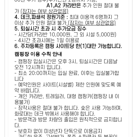
00원 추가 징수)추가인원 2명까지 가능,
A1,A2 카라반은
추가 인원 절대 불
가
(잠자는 여부 상관없음)
4. 데크,파쇄석 정원기준 :
​최대 이용객 6명까지 그
이상 추가 인원 절대 불가
(잠자는 여부 상관없음)
5
. 퇴실시간 초과 시 추가요금 징수
- 시간당(카라반 10,000원, 그 외 시설 5,000원)
- 4시간 초과시에는 1일 이용료
6
. 주차등록은 캠핑 사이트당 한(1)대만 가능합니다.
캠핑장 이용 수칙 안내
- 캠핑장 입실시간은 오후 3시, 퇴실시간은 다음날
오전 12시까지 입니다.
- 최소 20:00까지는 입실 완료, 이후는 입실불가합
니다
- 예약인원은 사이트(시설별) 제한 인원에 맞도록 예
약 바랍니다.
- 개인 카라반, 트레일러, 대형 캠핑카(캠핑장 내 이
용불가)
- 장작사용은 절대 불가 합니다. 숯은 사용 가능하며,
화로대는 데크 밖에서 사용해야 합니다.
- 방문객과 방문 차량의 출입은 원칙적으로 금지합니
다.
- 보호자 없이 미성년자 단독으로 이용금지