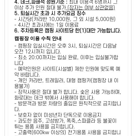
4. 데크,파쇄석 정원기준 :
​최대 이용객 6명까지 그
이상 추가 인원 절대 불가
(잠자는 여부 상관없음)
5
. 퇴실시간 초과 시 추가요금 징수
- 시간당(카라반 10,000원, 그 외 시설 5,000원)
- 4시간 초과시에는 1일 이용료
6
. 주차등록은 캠핑 사이트당 한(1)대만 가능합니다.
캠핑장 이용 수칙 안내
- 캠핑장 입실시간은 오후 3시, 퇴실시간은 다음날
오전 12시까지 입니다.
- 최소 20:00까지는 입실 완료, 이후는 입실불가합
니다
- 예약인원은 사이트(시설별) 제한 인원에 맞도록 예
약 바랍니다.
- 개인 카라반, 트레일러, 대형 캠핑카(캠핑장 내 이
용불가)
- 장작사용은 절대 불가 합니다. 숯은 사용 가능하며,
화로대는 데크 밖에서 사용해야 합니다.
- 방문객과 방문 차량의 출입은 원칙적으로 금지합니
다.
- 보호자 없이 미성년자 단독으로 이용금지
- 과도한 음주, 고성방가, 폭죽,스파클라 등 불꽃이
튀는 용품 사용을 금지합니다.
- 고출력(600kw 이상의) 전기용품 사용을 금지합니