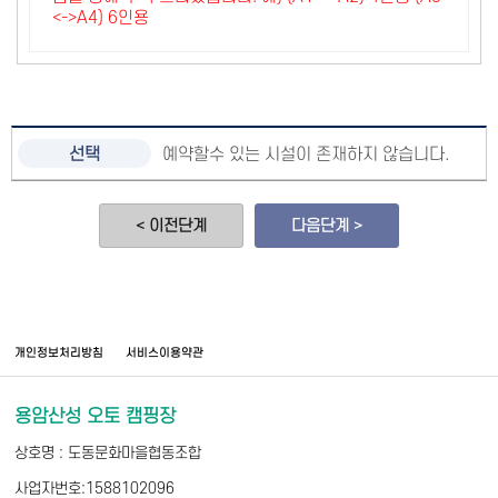
<->A4) 6인용
예약할수 있는 시설이 존재하지 않습니다.
< 이전단계
다음단계 >
개인정보처리방침
서비스이용약관
용암산성 오토 캠핑장
상호명 : 도동문화마을협동조합
사업자번호:1588102096