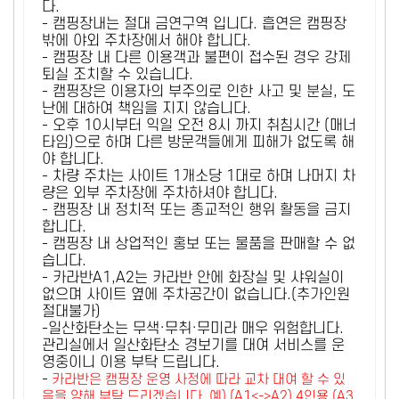
다.
- 캠핑장내는 절대 금연구역 입니다. 흡연은 캠핑장
밖에 야외 주차장에서 해야 합니다.
- 캠핑장 내 다른 이용객과 불편이 접수된 경우 강제
퇴실 조치할 수 있습니다.
- 캠핑장은 이용자의 부주의로 인한 사고 및 분실, 도
난에 대하여 책임을 지지 않습니다.
- 오후 10시부터 익일 오전 8시 까지 취침시간 (매너
타임)으로 하며 다른 방문객들에게 피해가 없도록 해
야 합니다.
- 차량 주차는 사이트 1개소당 1대로 하며 나머지 차
량은 외부 주차장에 주차하셔야 합니다.
- 캠핑장 내 정치적 또는 종교적인 행위 활동을 금지
합니다.
- 캠핑장 내 상업적인 홍보 또는 물품을 판매할 수 없
습니다.
- 카라반A1,A2는 카라반 안에 화장실 및 샤워실이
없으며 사이트 옆에 주차공간이 없습니다.(추가인원
절대불가)
-일산화탄소는 무색·무취·무미라 매우 위험합니다.
관리실에서 일산화탄소 경보기를 대여 서비스를 운
영중이니 이용 부탁 드립니다.
-
카라반은 캠핑장 운영 사정에 따라 교차 대여 할 수 있
음을 양해 부탁 드리겠습니다. 예) (A1<->A2) 4인용 (A3