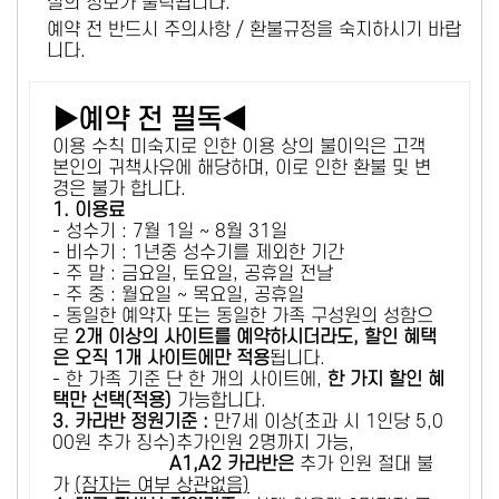
설의 정보가 출력됩니다.
예약 전 반드시 주의사항 / 환불규정을 숙지하시기 바랍
니다.
▶예약 전 필독◀
이용 수칙 미숙지로 인한 이용 상의 불이익은 고객
본인의 귀책사유에 해당하며, 이로 인한 환불 및 변
경은 불가 합니다.
1. 이용료
- 성수기 : 7월 1일 ~ 8월 31일
- 비수기 : 1년중 성수기를 제외한 기간
- 주 말 : 금요일, 토요일, 공휴일 전날
- 주 중 : 월요일 ~ 목요일, 공휴일
- 동일한 예약자 또는 동일한 가족 구성원의 성함으
로
2개 이상의 사이트를 예약하시더라도, 할인 혜택
은 오직 1개 사이트에만 적용
됩니다.
- 한 가족 기준 단 한 개의 사이트에,
한 가지 할인 혜
택만 선택(적용)
가능합니다.
3. 카라반 정원기준 :
만7세 이상(초과 시 1인당 5,0
00원 추가 징수)추가인원 2명까지 가능,
A1,A2 카라반은
추가 인원 절대 불
가
(잠자는 여부 상관없음)